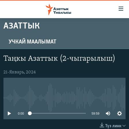
Линктер
Мазмунга
өтүңүз
АЗАТТЫК
Навигацияга
ЖАҢЫЛЫКТАР
өтүңүз
КЫРГЫЗСТАН
Издөөгө
УЧКАЙ МААЛЫМАТ
салыңыз
ДҮЙНӨ
КЫРГЫЗСТАН
Таңкы Азаттык (2-чыгарылыш)
УКРАИНА
САЯСАТ
ДҮЙНӨ
АТАЙЫН ИЛИКТӨӨ
21-Январь, 2024
ЭКОНОМИКА
БОРБОР АЗИЯ
ТВ ПРОГРАММАЛАР
МАДАНИЯТ
ПОДКАСТ
БҮГҮН АЗАТТЫКТА
No media source currently available
ӨЗГӨЧӨ ПИКИР
ЭКСПЕРТТЕР ТАЛДАЙТ
БИЗ ЖАНА ДҮЙНӨ
0:00
59:59
Русский
ДАНИСТЕ
Түз линк