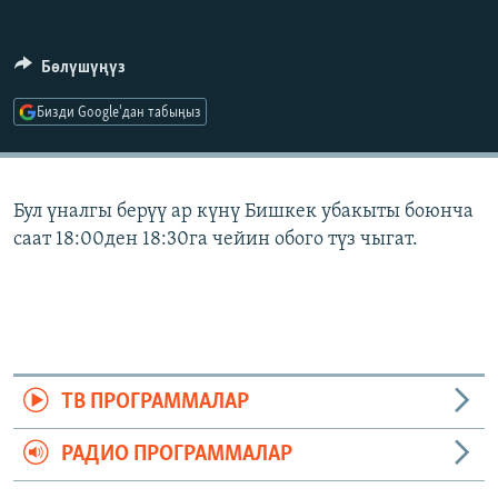
ОНЛАЙН ШЕРИНЕ
ЭЖЕ-СИҢДИЛЕР
АЗАТТЫК+
Бөлүшүңүз
ЫҢГАЙСЫЗ СУРООЛОР
Бизди Google'дан табыңыз
ЭЕ/АРнун бардык сайттары
Бул үналгы берүү ар күнү Бишкек убакыты боюнча
саат 18:00ден 18:30га чейин обого түз чыгат.
ТВ ПРОГРАММАЛАР
РАДИО ПРОГРАММАЛАР