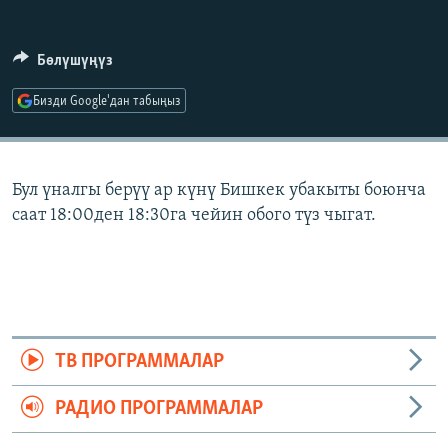
ОНЛАЙН ШЕРИНЕ
ЭЖЕ-СИҢДИЛЕР
АЗАТТЫК+
Бөлүшүңүз
ЫҢГАЙСЫЗ СУРООЛОР
Бизди Google'дан табыңыз
ЭЕ/АРнун бардык сайттары
Бул үналгы берүү ар күнү Бишкек убакыты боюнча
саат 18:00ден 18:30га чейин обого түз чыгат.
ТВ ПРОГРАММАЛАР
РАДИО ПРОГРАММАЛАР