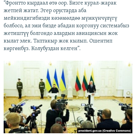
“Фронтто кырдаал өтө оор. Бизге курал-жарак
жетпей жатат. Эгер орустарда аба
мейкиндигибизди көзөмөлдөө мүмкүнчүлүгү
болбосо, ал эми бизде абадан коргонуу системабыз
жетиштүү болгондо алардын авиациясын жок
кылат элек. Таптакыр жок кылып. Ошентип
көргөнбүз. Колубуздан келген”.