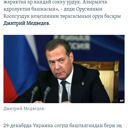
жарактан ар кандай сокку урдук. Азырынча
ядролуктан башкасын», - деди Орусиянын
Коопсуздук кеңешинин төрагасынын орун басары
Дмитрий Медведев.
Дмитрий Медведев.
29-декабрда Украина согуш башталгандан бери эң