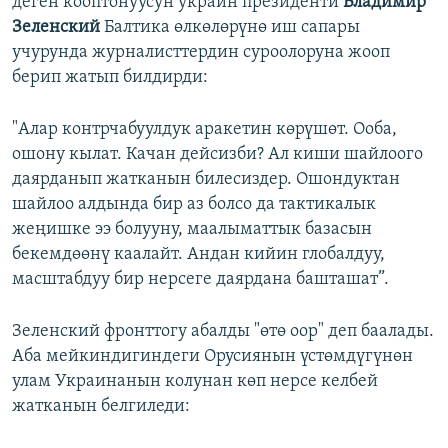
деген кооптонуусун украин президенти
Владимир
Зеленский
Балтика өлкөлөрүнө иш сапары
учурунда журналисттердин суроолоруна жооп
берип жатып билдирди:
"Алар контрчабуулдук аракетин көрүшөт. Ооба,
ошону кылат. Качан дейсизби? Ал киши шайлоого
даярданып жатканын билесиздер. Ошондуктан
шайлоо алдында бир аз болсо да тактикалык
жеңишке ээ болууну, маалыматтык базасын
бекемдөөнү каалайт. Андан кийин глобалдуу,
масштабдуу бир нерсеге даярдана башташат”.
Зеленский фронттогу абалды "өтө оор" деп баалады.
Аба мейкиндигиндеги Орусиянын үстөмдүгүнөн
улам Украинанын колунан көп нерсе келбей
жатканын белгиледи: