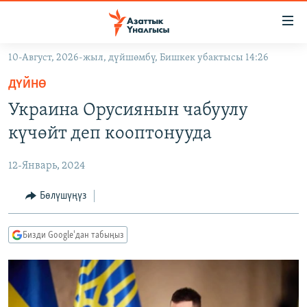
Линктер
Мазмунга
өтүңүз
10-Август, 2026-жыл, дүйшөмбү, Бишкек убактысы 14:26
Навигацияга
ЖАҢЫЛЫКТАР
өтүңүз
ДҮЙНӨ
КЫРГЫЗСТАН
Издөөгө
Украина Орусиянын чабуулу
салыңыз
ДҮЙНӨ
КЫРГЫЗСТАН
күчөйт деп кооптонууда
УКРАИНА
САЯСАТ
ДҮЙНӨ
12-Январь, 2024
АТАЙЫН ИЛИКТӨӨ
ЭКОНОМИКА
БОРБОР АЗИЯ
ТВ ПРОГРАММАЛАР
Бөлүшүңүз
МАДАНИЯТ
ПОДКАСТ
БҮГҮН АЗАТТЫКТА
Бизди Google'дан табыңыз
ӨЗГӨЧӨ ПИКИР
ЭКСПЕРТТЕР ТАЛДАЙТ
БИЗ ЖАНА ДҮЙНӨ
Русский
ДАНИСТЕ