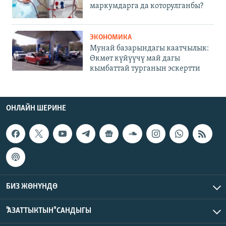
маркумдарга да которулганбы?
ЭКОНОМИКА
Мунай базарындагы каатчылык:
Өкмөт күйүүчү май дагы
кымбаттай турганын эскертти
ОНЛАЙН ШЕРИНЕ
БИЗ ЖӨНҮНДӨ
"АЗАТТЫКТЫН" САНДЫГЫ