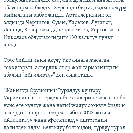
болду. Авиациялык чабуулга Донецк жана Херсон
облустары кабылды. Херсондо бир адамдын өмүрү
кыйылганы кабарланды. Артиллериялык ок
алдында Чернигов, Сумы, Харьков, Луганск,
Донецк, Запорожье, Днепропетров, Херсон жана
Николаев облустарындагы 130 калктуу пункт
калды.
Орус бийлигинин өкүлү Украинага жасаган
соккуларын, аскердик өнөр жай тармагындагы
абалын "ийгиликтүү" деп сыпаттады.
"Жакында Орусиянын Куралдуу күчтөрү
Украинанын аскердик объектилерине жасаган бир
нече өтө күчтүү жана натыйжалуу соккусу биздин
аскердик өнөр жай тармагыбыз 2023-жылы
ийгиликтүү жана эффективдүү иштегенин
далилдей алды. Белгилүү болгондой, түрдүү курал-