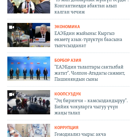
"15 млн долларлык мүлкүн берди".
Конгантиевди абактан алып
калган чечим
ЭКОНОМИКА
ЕАЭБдин жыйыны: Кыргыз
өкмөтү азык-түлүктүн баасына
тынчсызданат
БОРБОР АЗИЯ
"ЕАЭБдин талаптары сакталбай
жатат". Чолпон-Атадагы саммит,
Пашиняндын сыны
КООПСУЗДУК
"Эң биринчи – камсыздандыруу".
Бийик чокуларга чыгуу үчүн
жаңы талап
КОРРУПЦИЯ
Гемодиализ чыры: акча