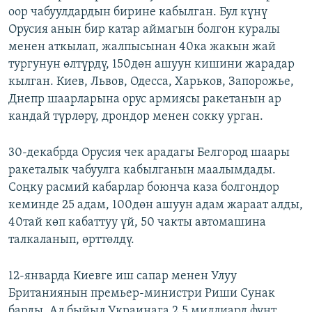
оор чабуулдардын бирине кабылган. Бул күнү
Орусия анын бир катар аймагын болгон куралы
менен аткылап, жалпысынан 40ка жакын жай
тургунун өлтүрдү, 150дөн ашуун кишини жарадар
кылган. Киев, Львов, Одесса, Харьков, Запорожье,
Днепр шаарларына орус армиясы ракетанын ар
кандай түрлөрү, дрондор менен сокку урган.
30-декабрда Орусия чек арадагы Белгород шаары
ракеталык чабуулга кабылганын маалымдады.
Соңку расмий кабарлар боюнча каза болгондор
кеминде 25 адам, 100дөн ашуун адам жараат алды,
40тай көп кабаттуу үй, 50 чакты автомашина
талкаланып, өрттөлдү.
12-январда Киевге иш сапар менен Улуу
Британиянын премьер-министри Риши Сунак
барды. Ал быйыл Украинага 2,5 миллиард фунт