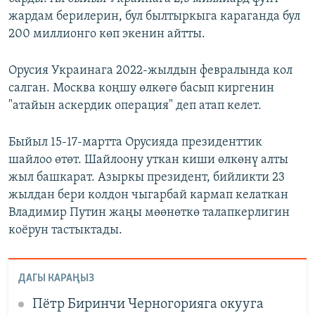
жардам берилерин, бул былтыркыга караганда бул
200 миллионго көп экенин айтты.
Орусия Украинага 2022-жылдын февралында кол
салган. Москва коңшу өлкөгө басып киргенин
"атайын аскердик операция" деп атап келет.
Быйыл 15-17-мартта Орусияда президенттик
шайлоо өтөт. Шайлоону уткан киши өлкөнү алты
жыл башкарат. Азыркы президент, бийликти 23
жылдан бери колдон чыгарбай кармап келаткан
Владимир Путин жаңы мөөнөткө талапкерлигин
коёрун тастыктады.
ДАГЫ КАРАҢЫЗ
Пётр Биринчи Черногорияга окууга