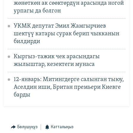
жөнөткөн ак сөөктөрдүн арасында ногой
урпагы да болгон
УКМК депутат Эмил Жамгырчиев
шектүү катары сурак берип чыкканын
билдирди
Кыргыз-тажик чек арасындагы
жылыштар, кезектеги мунаса
12-январь: Митингдерге салынган тыюу,
Аселдин иши, Британ премьери Киевге
барды
Бөлүшүңүз
Катталыңыз