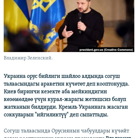
ОНЛАЙН ШЕРИНЕ
ЭЖЕ-СИҢДИЛЕР
АЗАТТЫК+
ЫҢГАЙСЫЗ СУРООЛОР
ЭЕ/АРнун бардык сайттары
Владимир Зеленский.
Украина орус бийлиги шайлоо алдында согуш
талаасындагы аракетин күчөтөт деп кооптонууда.
Киев биринчи кезекте аба мейкиндигин
көзөмөлдөө үчүн курал-жарагы жетишсиз болуп
жатканын билдирди. Кремль Украинага жасаган
соккуларын "ийгиликтүү" деп сыпаттады.
Согуш талаасында Орусиянын чабуулдары күчөйт