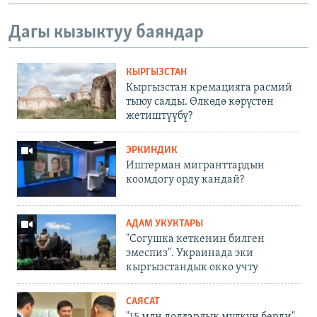
Дагы кызыктуу баяндар
КЫРГЫЗСТАН
Кыргызстан кремацияга расмий
тыюу салды. Өлкөдө көрүстөн
жетиштүүбү?
ЭРКИНДИК
Иштерман мигранттардын
коомдогу орду кандай?
АДАМ УКУКТАРЫ
"Согушка кеткенин билген
эмеспиз". Украинада эки
кыргызстандык окко учту
САЯСАТ