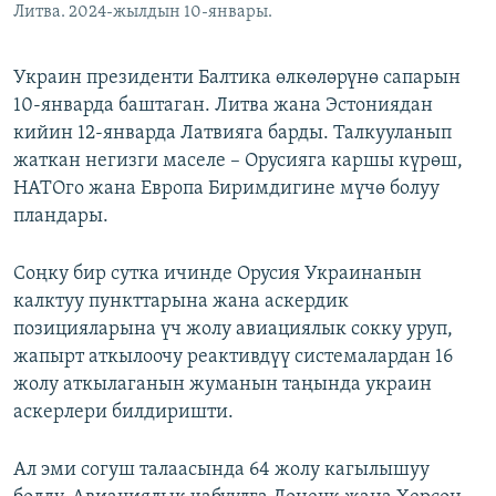
Литва. 2024-жылдын 10-январы.
Украин президенти Балтика өлкөлөрүнө сапарын
10-январда баштаган. Литва жана Эстониядан
кийин 12-январда Латвияга барды. Талкууланып
жаткан негизги маселе – Орусияга каршы күрөш,
НАТОго жана Европа Биримдигине мүчө болуу
пландары.
Соңку бир сутка ичинде Орусия Украинанын
калктуу пункттарына жана аскердик
позицияларына үч жолу авиациялык сокку уруп,
жапырт аткылоочу реактивдүү системалардан 16
жолу аткылаганын жуманын таңында украин
аскерлери билдиришти.
Ал эми согуш талаасында 64 жолу кагылышуу