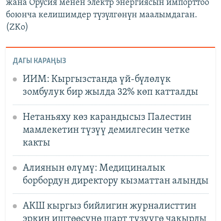
жана Орусия менен электр энергиясын импорттоо
боюнча келишимдер түзүлгөнүн маалымдаган.
(ZKo)
ДАГЫ КАРАҢЫЗ
ИИМ: Кыргызстанда үй-бүлөлүк
зомбулук бир жылда 32% көп катталды
Нетаньяху көз карандысыз Палестин
мамлекетин түзүү демилгесин четке
какты
Алиянын өлүмү: Медициналык
борбордун директору кызматтан алынды
АКШ кыргыз бийлигин журналисттин
эркин иштөөсүнө шарт түзүүгө чакырды