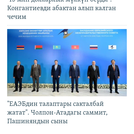
Конгантиевди абактан алып калган
чечим
"ЕАЭБдин талаптары сакталбай
жатат". Чолпон-Атадагы саммит,
Пашиняндын сыны