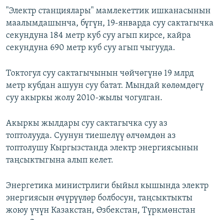
"Электр станциялары" мамлекеттик ишканасынын
маалымдашынча, бүгүн, 19-январда суу сактагычка
секундуна 184 метр куб суу агып кирсе, кайра
секундуна 690 метр куб суу агып чыгууда.
Токтогул суу сактагычынын чөйчөгүнө 19 млрд
метр кубдан ашуун суу батат. Мындай көлөмдөгү
суу акыркы жолу 2010-жылы чогулган.
Акыркы жылдары суу сактагычка суу аз
топтолууда. Суунун тиешелүү өлчөмдөн аз
топтолушу Кыргызстанда электр энергиясынын
таңсыктыгына алып келет.
Энергетика министрлиги быйыл кышында электр
энергиясын өчүрүүлөр болбосун, таңсыктыкты
жоюу үчүн Казакстан, Өзбекстан, Түркмөнстан