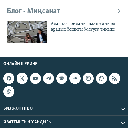
Блог - Миңсанат
Ала-Тоо – онлайн таалимдин эл
аралык бешиги болууга тийиш
ОНЛАЙН ШЕРИНЕ
БИЗ ЖӨНҮНДӨ
"АЗАТТЫКТЫН" САНДЫГЫ