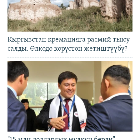
Кыргызстан кремацияга расмий тыюу
салды. Өлкөдө көрүстөн жетиштүүбү?
"15 млн долларлык мүлкүн берди".