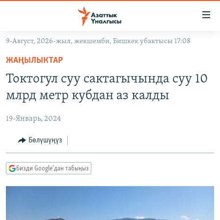
Линктер
Мазмунга
өтүңүз
9-Август, 2026-жыл, жекшемби, Бишкек убактысы 17:08
Навигацияга
ЖАҢЫЛЫКТАР
өтүңүз
ЖАҢЫЛЫКТАР
КЫРГЫЗСТАН
Издөөгө
Токтогул суу сактагычында суу 10
салыңыз
ДҮЙНӨ
КЫРГЫЗСТАН
млрд метр кубдан аз калды
УКРАИНА
САЯСАТ
ДҮЙНӨ
19-Январь, 2024
АТАЙЫН ИЛИКТӨӨ
ЭКОНОМИКА
БОРБОР АЗИЯ
ТВ ПРОГРАММАЛАР
Бөлүшүңүз
МАДАНИЯТ
ПОДКАСТ
БҮГҮН АЗАТТЫКТА
Бизди Google'дан табыңыз
ӨЗГӨЧӨ ПИКИР
ЭКСПЕРТТЕР ТАЛДАЙТ
БИЗ ЖАНА ДҮЙНӨ
Русский
ДАНИСТЕ