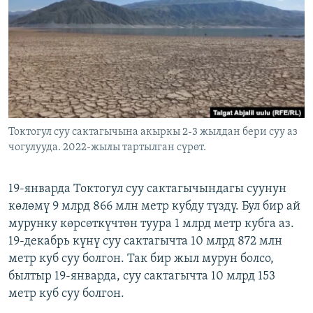
ОНЛАЙН ШЕРИНЕ
ЭЖЕ-СИҢДИЛЕР
АЗАТТЫК+
ЫҢГАЙСЫЗ СУРООЛОР
ЭЕ/АРнун бардык сайттары
Токтогул суу сактагычына акыркы 2-3 жылдан бери суу аз
чогулууда. 2022-жылы тартылган сүрөт.
19-январда Токтогул суу сактагычындагы суунун
көлөмү 9 млрд 866 млн метр кубду түздү. Бул бир ай
мурунку көрсөткүчтөн туура 1 млрд метр кубга аз.
19-декабрь күнү суу сактагычта 10 млрд 872 млн
метр куб суу болгон. Так бир жыл мурун болсо,
былтыр 19-январда, суу сактагычта 10 млрд 153
метр куб суу болгон.