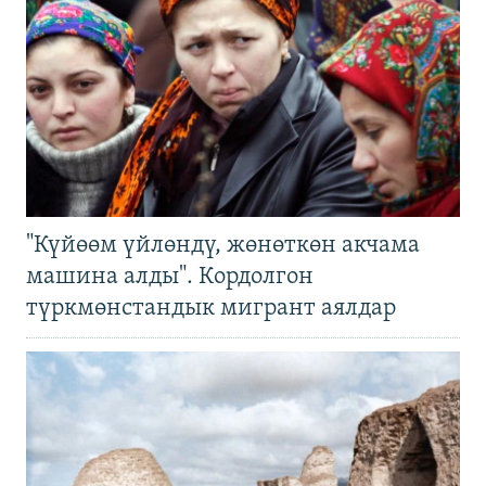
"Күйөөм үйлөндү, жөнөткөн акчама
машина алды". Кордолгон
түркмөнстандык мигрант аялдар