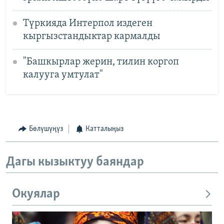
Түркияда Интерпол издеген
кыргызстандыктар кармалды
"Башкырлар жерин, тилин коргоп
калууга умтулат"
Бөлүшүңүз
Катталыңыз
Дагы кызыктуу баяндар
Окуялар