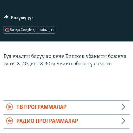
ОНЛАЙН ШЕРИНЕ
ЭЖЕ-СИҢДИЛЕР
АЗАТТЫК+
Бөлүшүңүз
ЫҢГАЙСЫЗ СУРООЛОР
Бизди Google'дан табыңыз
ЭЕ/АРнун бардык сайттары
Бул үналгы берүү ар күнү Бишкек убакыты боюнча
саат 18:00ден 18:30га чейин обого түз чыгат.
ТВ ПРОГРАММАЛАР
РАДИО ПРОГРАММАЛАР