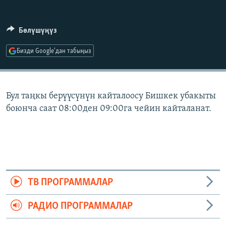
ОНЛАЙН ШЕРИНЕ
ЭЖЕ-СИҢДИЛЕР
АЗАТТЫК+
Бөлүшүңүз
ЫҢГАЙСЫЗ СУРООЛОР
Бизди Google'дан табыңыз
ЭЕ/АРнун бардык сайттары
Бул таңкы берүүсүнүн кайталоосу Бишкек убакыты
боюнча саат 08:00ден 09:00га чейин кайталанат.
ТВ ПРОГРАММАЛАР
РАДИО ПРОГРАММАЛАР