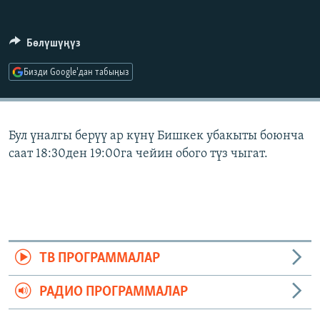
ОНЛАЙН ШЕРИНЕ
ЭЖЕ-СИҢДИЛЕР
АЗАТТЫК+
Бөлүшүңүз
ЫҢГАЙСЫЗ СУРООЛОР
Бизди Google'дан табыңыз
ЭЕ/АРнун бардык сайттары
Бул үналгы берүү ар күнү Бишкек убакыты боюнча
саат 18:30ден 19:00га чейин обого түз чыгат.
ТВ ПРОГРАММАЛАР
РАДИО ПРОГРАММАЛАР