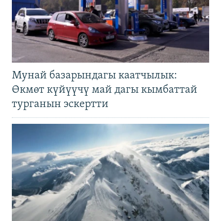
Мунай базарындагы каатчылык:
Өкмөт күйүүчү май дагы кымбаттай
турганын эскертти