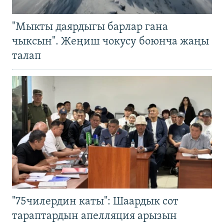
"Мыкты даярдыгы барлар гана
чыксын". Жеңиш чокусу боюнча жаңы
талап
"75чилердин каты": Шаардык сот
тараптардын апелляция арызын