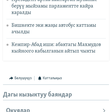
берүү мыйзамы парламентте кайра
каралды
Бишкекте эки жаңы автобус каттамы
ачылды
Кемпир-Абад иши: абактагы Махмудов
кыйноого кабылганын айтып чыкты
Бөлүшүңүз
Катталыңыз
Дагы кызыктуу баяндар
Окуялар