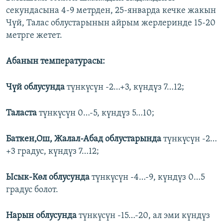
секундасына 4-9 метрден, 25-январда кечке жакын
Чүй, Талас облустарынын айрым жерлеринде 15-20
метрге жетет.
Абанын температурасы:
Чүй облусунда
түнкүсүн -2…+3, күндүз 7…12;
Таласта
түнкүсүн 0…-5, күндүз 5…10;
Баткен,Ош, Жалал-Абад облустарында
түнкүсүн -2…
+3 градус, күндүз 7…12;
Ысык-Көл облусунда
түнкүсүн -4…-9, күндүз 0…5
градус болот.
Нарын облусунда
түнкүсүн -15…-20, ал эми күндүз