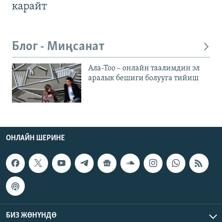
карайт
Блог - Миңсанат
Ала-Тоо – онлайн таалимдин эл
аралык бешиги болууга тийиш
ОНЛАЙН ШЕРИНЕ
БИЗ ЖӨНҮНДӨ