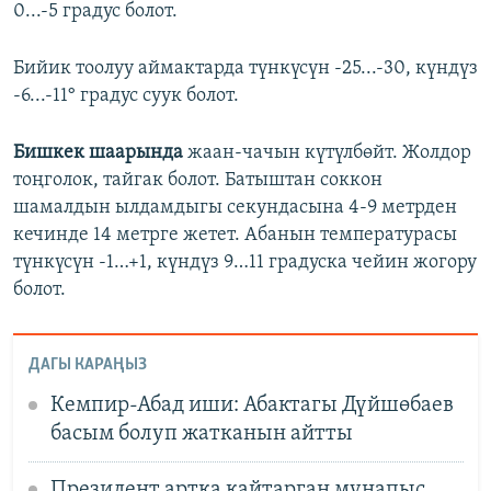
0...-5 градус болот.
Бийик тоолуу аймактарда түнкүсүн -25...-30, күндүз
-6...-11° градус суук болот.
Бишкек шаарында
жаан-чачын күтүлбөйт. Жолдор
тоңголок, тайгак болот. Батыштан соккон
шамалдын ылдамдыгы секундасына 4-9 метрден
кечинде 14 метрге жетет. Абанын температурасы
түнкүсүн -1…+1, күндүз 9…11 градуска чейин жогору
болот.
ДАГЫ КАРАҢЫЗ
Кемпир-Абад иши: Абактагы Дүйшөбаев
басым болуп жатканын айтты
Президент артка кайтарган мунапыс