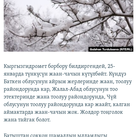
ОНЛАЙН ШЕРИНЕ
ЭЖЕ-СИҢДИЛЕР
АЗАТТЫК+
ЫҢГАЙСЫЗ СУРООЛОР
ЭЕ/АРнун бардык сайттары
Кыргызгидромет борбору билдиргендей, 25-
январда түнкүсүн жаан-чачын күтүлбөйт. Күндүз
Баткен облусунун айрым жерлеринде жаан, тоолуу
райондорунда кар, Жалал-Абад облусунун тоо
этектеринде жана тоолуу райондорунда, Чүй
облусунун тоолуу райондорунда кар жаайт, калган
аймактарда жаан-чачын жок. Жолдор тоңголок
жана тайгак болот.
Батыштан соккон шамалдын ылдамдыгы