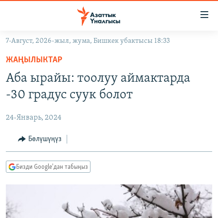
Линктер
Мазмунга
өтүңүз
7-Август, 2026-жыл, жума, Бишкек убактысы 18:33
Навигацияга
ЖАҢЫЛЫКТАР
өтүңүз
ЖАҢЫЛЫКТАР
КЫРГЫЗСТАН
Издөөгө
Аба ырайы: тоолуу аймактарда
салыңыз
ДҮЙНӨ
КЫРГЫЗСТАН
-30 градус суук болот
УКРАИНА
САЯСАТ
ДҮЙНӨ
24-Январь, 2024
АТАЙЫН ИЛИКТӨӨ
ЭКОНОМИКА
БОРБОР АЗИЯ
ТВ ПРОГРАММАЛАР
Бөлүшүңүз
МАДАНИЯТ
ПОДКАСТ
БҮГҮН АЗАТТЫКТА
Бизди Google'дан табыңыз
ӨЗГӨЧӨ ПИКИР
ЭКСПЕРТТЕР ТАЛДАЙТ
БИЗ ЖАНА ДҮЙНӨ
Русский
ДАНИСТЕ