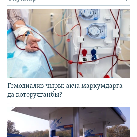
Гемодиализ чыры: акча маркумдарга
да которулганбы?