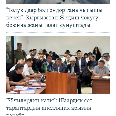
"Толук даяр болгондор гана чыгышы
керек". Кыргызстан Жеңиш чокусу
боюнча жаңы талап сунуштады
"75чилердин каты": Шаардык сот
тараптардын апелляция арызын
карайт