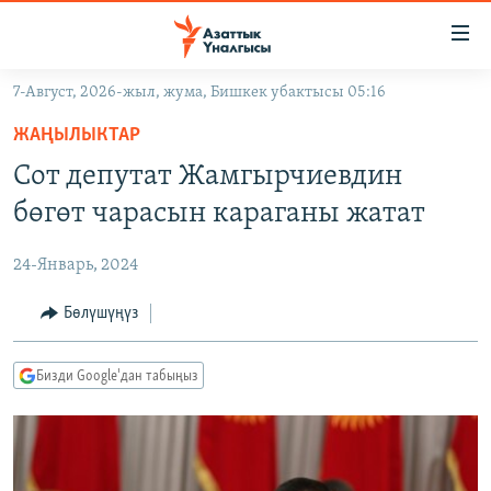
Линктер
Мазмунга
өтүңүз
7-Август, 2026-жыл, жума, Бишкек убактысы 05:16
Навигацияга
ЖАҢЫЛЫКТАР
өтүңүз
ЖАҢЫЛЫКТАР
КЫРГЫЗСТАН
Издөөгө
Сот депутат Жамгырчиевдин
салыңыз
ДҮЙНӨ
КЫРГЫЗСТАН
бөгөт чарасын караганы жатат
УКРАИНА
САЯСАТ
ДҮЙНӨ
24-Январь, 2024
АТАЙЫН ИЛИКТӨӨ
ЭКОНОМИКА
БОРБОР АЗИЯ
ТВ ПРОГРАММАЛАР
Бөлүшүңүз
МАДАНИЯТ
ПОДКАСТ
БҮГҮН АЗАТТЫКТА
Бизди Google'дан табыңыз
ӨЗГӨЧӨ ПИКИР
ЭКСПЕРТТЕР ТАЛДАЙТ
БИЗ ЖАНА ДҮЙНӨ
Русский
ДАНИСТЕ