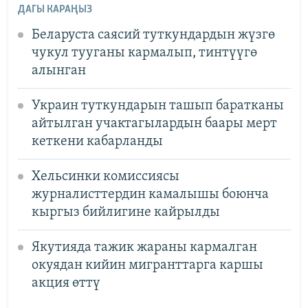
ДАГЫ КАРАҢЫЗ
Беларуста саясий туткундардын жүзгө
чукул тууганы кармалып, тинтүүгө
алынган
Украин туткундарын ташып баратканы
айтылган учактагылардын баары мерт
кеткени кабарланды
Хельсинки комиссиясы
журналисттердин камалышы боюнча
кыргыз бийлигине кайрылды
Якутияда тажик жараны кармалган
окуядан кийин мигранттарга каршы
акция өттү