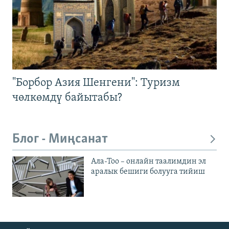
"Борбор Азия Шенгени": Туризм
чөлкөмдү байытабы?
Блог - Миңсанат
Ала-Тоо – онлайн таалимдин эл
аралык бешиги болууга тийиш