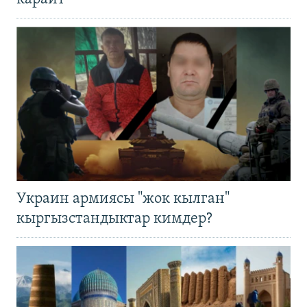
Украин армиясы "жок кылган"
кыргызстандыктар кимдер?