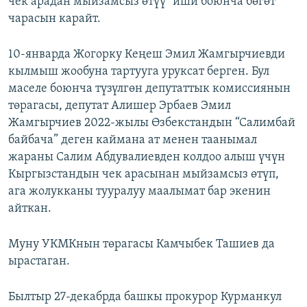
чек арадан мыйзамсыз өтүү" иши боюнча бөгөт
чарасын карайт.
10-январда Жогорку Кеңеш Эмил Жамгырчиевди
кылмыш жообуна тартууга уруксат берген. Бул
маселе боюнча түзүлгөн депутаттык комиссиянын
төрагасы, депутат Алишер Эрбаев Эмил
Жамгырчиев 2022-жылы Өзбекстандын “Салимбай
байбача” деген каймана ат менен таанымал
жараны Салим Абдувалиевден колдоо алыш үчүн
Кыргызстандын чек арасынан мыйзамсыз өтүп,
ага жолукканы тууралуу маалымат бар экенин
айткан.
Муну УКМКнын төрагасы Камчыбек Ташиев да
ырастаган.
Былтыр 27-декабрда башкы прокурор Курманкул