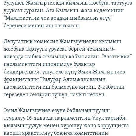
Зулушев Жамгырчиевди кылмыш жообуна тартууга
уруксат сураган. Ага Кылмыш-жаза кодексинин
“Мамлекеттик чек арадан мыйзамсыз өтүү”
беренеси менен иш козголгон.
Депутаттык комиссия Жамгырчиевди кылмыш
жообуна тартууга уруксат берген чечимин 9-
январда жабык жыйында кабыл алган. “Азаттыкка”
парламенттеги ишенимдүү булактар
билдиргендей, ушул эле күнү Эмил Жамгырчиев
фракциялашы Нилуфар Алимжанованын
парламенттеги иш бөлмөсүнө кирип, 2-кабаттан
терезеден секирип түшүп, качып кеткен.
Эмил Жамгырчиев өзүнө байланыштуу иш
тууралуу 16-январда парламенттин Укук тартиби,
кылмыштуулук менен күрөшүү жана коррупцияга
каршы аракеттенүү боюнча комитетинин