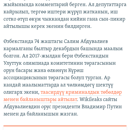
жыйынында комментарий берген. Ал депутаттарга
кайрылып, тергөө иштери жүрүп жатканын, иш
сотко өтүп өкүм чыккандан кийин гана сын-пикир
айтылышы керек экенин билдирген.
Өзбекстанда 74 жаштагы Салим Абдувалиев
кармалганы былтыр декабрдын башында маалым
болгон. Ал 2017-жылдан бери Өзбекстандын
Улуттук олимпиада комитетинин төрагасынын
орун басары жана өлкөнүн Күрөш
ассоциациясынын төрагасы болуп турган. Ар
кандай маалыматтарда ал чөлкөмдөгү шектүү
олигарх экени,
таасирдүү криминалдык төбөлдөр
менен байланыштары айтылат
. Wikileaks сайты
Абдувалиевдин орус президенти Владимир Путин
менен да байланышын жазган.