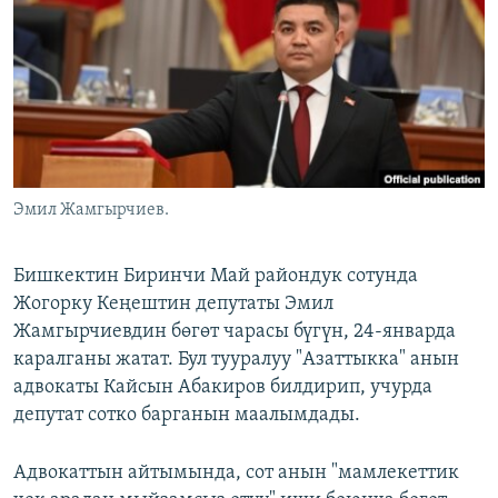
ОНЛАЙН ШЕРИНЕ
ЭЖЕ-СИҢДИЛЕР
АЗАТТЫК+
ЫҢГАЙСЫЗ СУРООЛОР
ЭЕ/АРнун бардык сайттары
Эмил Жамгырчиев.
Бишкектин Биринчи Май райондук сотунда
Жогорку Кеңештин депутаты Эмил
Жамгырчиевдин бөгөт чарасы бүгүн, 24-январда
каралганы жатат. Бул тууралуу "Азаттыкка" анын
адвокаты Кайсын Абакиров билдирип, учурда
депутат сотко барганын маалымдады.
Адвокаттын айтымында, сот анын "мамлекеттик