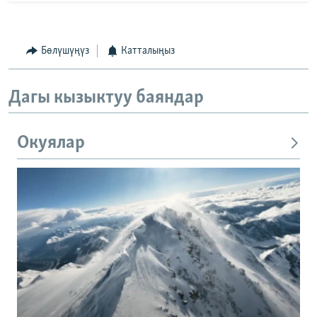
Бөлүшүңүз
Катталыңыз
Дагы кызыктуу баяндар
Окуялар