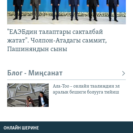
"ЕАЭБдин талаптары сакталбай
жатат". Чолпон-Атадагы саммит,
Пашиняндын сыны
Блог - Миңсанат
Ала-Тоо – онлайн таалимдин эл
аралык бешиги болууга тийиш
ОНЛАЙН ШЕРИНЕ