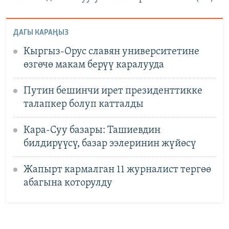
ДАГЫ КАРАҢЫЗ
Кыргыз-Орус славян университетине
өзгөчө макам берүү каралууда
Путин бешинчи ирет президенттикке
талапкер болуп катталды
Кара-Суу базары: Ташиевдин
билдирүүсү, базар ээлеринин жүйөсү
Жапырт кармалган 11 журналист тергөө
абагына которулду