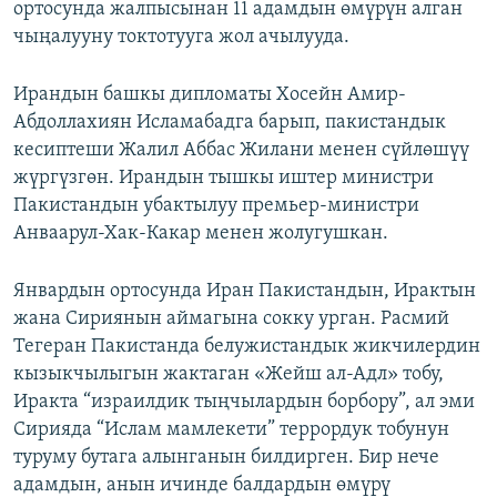
ортосунда жалпысынан 11 адамдын өмүрүн алган
чыңалууну токтотууга жол ачылууда.
Ирандын башкы дипломаты Хосейн Амир-
Абдоллахиян Исламабадга барып, пакистандык
кесиптеши Жалил Аббас Жилани менен сүйлөшүү
жүргүзгөн. Ирандын тышкы иштер министри
Пакистандын убактылуу премьер-министри
Анваарул-Хак-Какар менен жолугушкан.
Январдын ортосунда Иран Пакистандын, Ирактын
жана Сириянын аймагына сокку урган. Расмий
Тегеран Пакистанда белужистандык жикчилердин
кызыкчылыгын жактаган «Жейш ал-Адл» тобу,
Иракта “израилдик тыңчылардын борбору”, ал эми
Сирияда “Ислам мамлекети” террордук тобунун
туруму бутага алынганын билдирген. Бир нече
адамдын, анын ичинде балдардын өмүрү