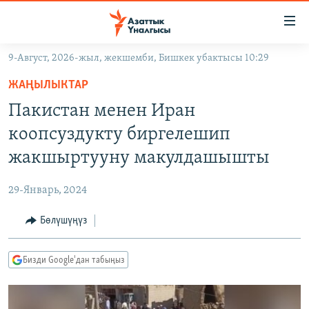
Линктер
Мазмунга
өтүңүз
9-Август, 2026-жыл, жекшемби, Бишкек убактысы 10:29
Навигацияга
ЖАҢЫЛЫКТАР
өтүңүз
ЖАҢЫЛЫКТАР
КЫРГЫЗСТАН
Издөөгө
Пакистан менен Иран
салыңыз
ДҮЙНӨ
КЫРГЫЗСТАН
коопсуздукту биргелешип
УКРАИНА
САЯСАТ
ДҮЙНӨ
жакшыртууну макулдашышты
АТАЙЫН ИЛИКТӨӨ
ЭКОНОМИКА
БОРБОР АЗИЯ
29-Январь, 2024
ТВ ПРОГРАММАЛАР
МАДАНИЯТ
Бөлүшүңүз
ПОДКАСТ
БҮГҮН АЗАТТЫКТА
ӨЗГӨЧӨ ПИКИР
ЭКСПЕРТТЕР ТАЛДАЙТ
Бизди Google'дан табыңыз
БИЗ ЖАНА ДҮЙНӨ
Русский
ДАНИСТЕ