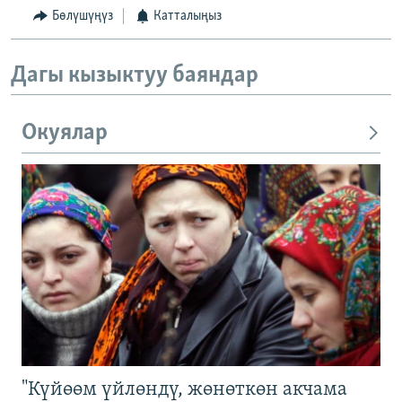
Бөлүшүңүз
Катталыңыз
Дагы кызыктуу баяндар
Окуялар
"Күйөөм үйлөндү, жөнөткөн акчама