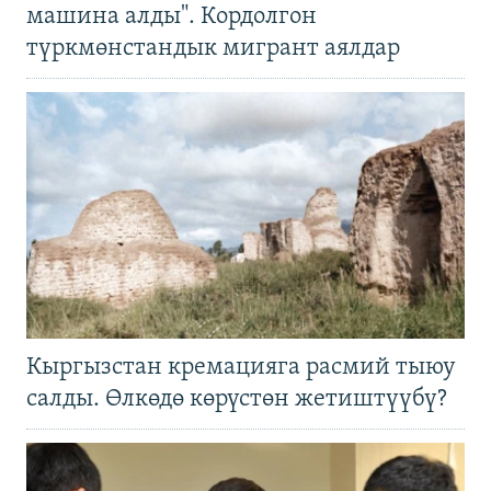
машина алды". Кордолгон
түркмөнстандык мигрант аялдар
Кыргызстан кремацияга расмий тыюу
салды. Өлкөдө көрүстөн жетиштүүбү?