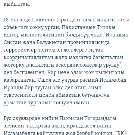
кыйылган.
18-январда Пакистан Ирандын аймагындагы жети
объектиге сокку урган. Пакистандын Тышкы
иштер министрлигинин билдирүүсүндө "Ирандын
Систан жана Белужистан провинциясында
террористтер топтолгон жерлерге эң так
координацияланган жана максатка багытталган
жогорку тактыктагы аскердик соккулар урулду", -
деп белгиленген. Бир нече адам жок кылынганы
кабарланган. Ошол эле учурда расмий Исламабад
Иранды бир тууган өлкө деп атап, анын
суверенитети менен аймактык бүтүндүгүн
урматтай турганын кошумчалаган.
Бул окуялардан кийин Пакистан Тегерандагы
элчисин чакыртып алып, ирандык элчинин
Исламабадга кайтуусуна жол бербей койгон. (RK)