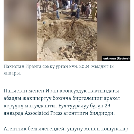
ОНЛАЙН ШЕРИНЕ
ЭЖЕ-СИҢДИЛЕР
АЗАТТЫК+
ЫҢГАЙСЫЗ СУРООЛОР
ЭЕ/АРнун бардык сайттары
Пакистан Иранга сокку урган күн. 2024-жылдыг 18-
январы.
Пакистан менен Иран коопсуздук жаатындагы
абалды жакшыртуу боюнча биргелешип аракет
көрүүнү макулдашты. Бул тууралуу бүгүн 29-
январда Associated Press агенттиги билдирди.
Агенттик белгилегендей, ушуну менен кошуналар