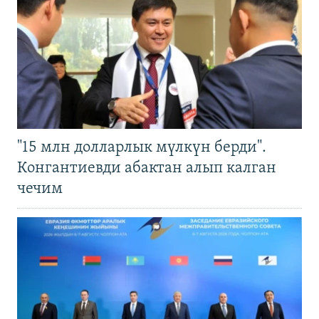
"15 млн долларлык мүлкүн берди".
Конгантиевди абактан алып калган
чечим