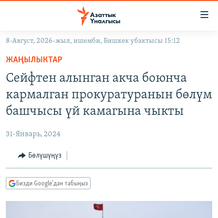
Линктер
Мазмунга
өтүңүз
8-Август, 2026-жыл, ишемби, Бишкек убактысы 15:12
Навигацияга
ЖАҢЫЛЫКТАР
өтүңүз
ЖАҢЫЛЫКТАР
КЫРГЫЗСТАН
Издөөгө
Сейфтен алынган акча боюнча
салыңыз
ДҮЙНӨ
КЫРГЫЗСТАН
кармалган прокуратуранын бөлүм
УКРАИНА
САЯСАТ
ДҮЙНӨ
башчысы үй камагына чыкты
АТАЙЫН ИЛИКТӨӨ
ЭКОНОМИКА
БОРБОР АЗИЯ
31-Январь, 2024
ТВ ПРОГРАММАЛАР
МАДАНИЯТ
Бөлүшүңүз
ПОДКАСТ
БҮГҮН АЗАТТЫКТА
ӨЗГӨЧӨ ПИКИР
ЭКСПЕРТТЕР ТАЛДАЙТ
Бизди Google'дан табыңыз
БИЗ ЖАНА ДҮЙНӨ
Русский
ДАНИСТЕ