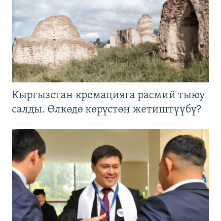
Кыргызстан кремацияга расмий тыюу
салды. Өлкөдө көрүстөн жетиштүүбү?