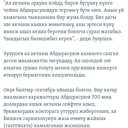
"Ал акчаны ордуна койду, бирок бүгүнкү күнгө
чейин Абдырасуловдун тергөөсү бүтө элек. Анын үй
камагына чыкканына бир жума болду. Биз дагы
эле акчаны каякка жөнөткөнү, аны эртеси күнү
иниси алып келип бергени боюнча сурап жатабыз.
Чындыгын билишибиз керек”, - деди Зулушев.
Зулушев ал акчаны Абдырасулов казиного салган
деген маалыматты төгүндөдү. Ал ошондой эле
аталган сумма толугу менен орусиялык ишкерге
өткөрүп берилгенин кошумчалады.
Окуя былтыр сентябрь айында болгон. Бир катар
маалымат каражаттары Абдырасулов 700 миң
доллардан ашык акчаны сейфтен алып,
букмекердик конторага уттуруп жибергенин, ал
Бишкек гарнизонунун жаза өтөөчү жайына
(гауптвахта) камалганын жазышкан.