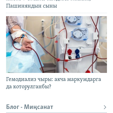
Пашиняндын сыны
Гемодиализ чыры: акча маркумдарга
да которулганбы?
Блог - Миңсанат