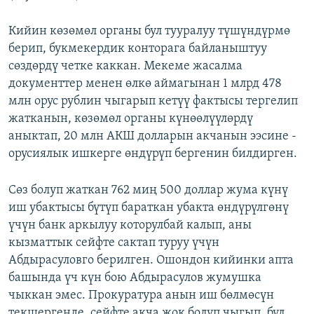
Кийин көзөмөл органы бул тууралуу түшүндүрмө
берип, букмекердик конторага байланыштуу
сөздөрдү четке каккан. Мекеме жасалма
документтер менен өлкө аймагынан 1 млрд 478
млн орус рублин чыгарып кетүү фактысы тергелип
жатканын, көзөмөл органы күнөөлүүлөрдү
аныктап, 20 млн АКШ долларын акчанын ээсине -
орусиялык ишкерге өндүрүп бергенин билдирген.
Сөз болуп жаткан 762 миң 500 доллар жума күнү
иш убактысы бүтүп бараткан убакта өндүрүлгөнү
үчүн банк аркылуу которулбай калып, аны
кызматтык сейфте сактап туруу үчүн
Абдырасуловго берилген. Ошондон кийинки апта
башында үч күн бою Абдырасулов жумушка
чыккан эмес. Прокуратура анын иш бөлмөсүн
текшергенде, сейфте акча жок болуп чыгып, бул