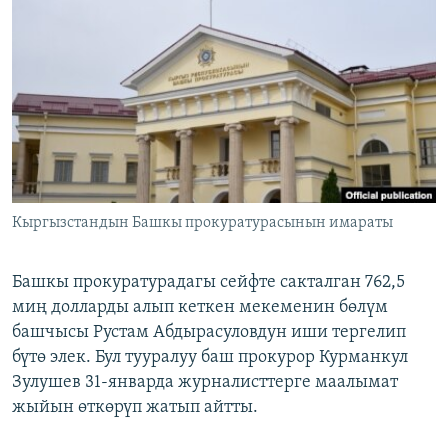
ОНЛАЙН ШЕРИНЕ
ЭЖЕ-СИҢДИЛЕР
АЗАТТЫК+
ЫҢГАЙСЫЗ СУРООЛОР
ЭЕ/АРнун бардык сайттары
Кыргызстандын Башкы прокуратурасынын имараты
Башкы прокуратурадагы сейфте сакталган 762,5
миң долларды алып кеткен мекеменин бөлүм
башчысы Рустам Абдырасуловдун иши тергелип
бүтө элек. Бул тууралуу баш прокурор Курманкул
Зулушев 31-январда журналисттерге маалымат
жыйын өткөрүп жатып айтты.