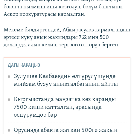
боюнча кылмыш иши козголуп, бөлүм башчыны
Аскер прокуратурасы кармалган.
Мекеме билдиргендей, Абдырасулов кармалгандан
эртеси күнү анын жакындары 762 миң 500
долларды алып келип, тергөөгө өткөрүп берген.
ДАГЫ КАРАҢЫЗ
Зулушев Көлбаевдин өлтүрүлүшүндө
мыйзам бузуу аныкталбаганын айтты
Кыргызстанда маңзатка көз каранды
7500 киши катталган, арасында
өспүрүмдөр бар
Орусияда абакта жаткан 500гө жакын