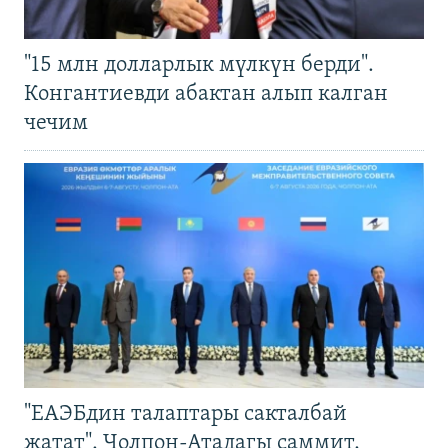
"15 млн долларлык мүлкүн берди".
Конгантиевди абактан алып калган
чечим
"ЕАЭБдин талаптары сакталбай
жатат". Чолпон-Атадагы саммит,