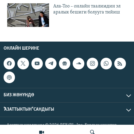
Ала-Тоо – онлайн таалимдин эл
аралык бешиги болууга тийиш
ОНЛАЙН ШЕРИНЕ
БИЗ ЖӨНҮНДӨ
"АЗАТТЫКТЫН" САНДЫГЫ
Азаттык үналгысы © 2026 RFE/RL, Inc. Бардык укуктар
корголгон.