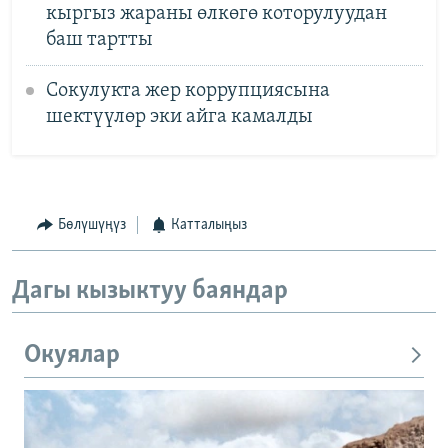
кыргыз жараны өлкөгө которулуудан
баш тартты
Сокулукта жер коррупциясына
шектүүлөр эки айга камалды
Бөлүшүңүз
Катталыңыз
Дагы кызыктуу баяндар
Окуялар