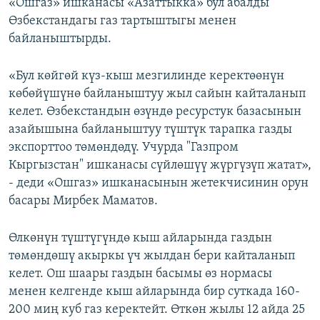
«Ошгаз» ишканасы «Азаттыкка» бул абалды
Өзбекстандагы газ тартыштыгы менен
байланыштырды.
«Бул көйгөй күз-кыш мезгилинде керектөөнүн
көбөйүшүнө байланыштуу жыл сайын кайталанып
келет. Өзбекстандын өзүндө ресурстук базасынын
азайышына байланыштуу түштүк тарапка газды
экспорттоо төмөндөдү. Учурда "Газпром
Кыргызстан" ишканасы сүйлөшүү жүргүзүп жатат»,
- деди «Ошгаз» ишканасынын жетекчисинин орун
басары Мирбек Маматов.
Өлкөнүн түштүгүндө кыш айларында газдын
төмөндөшү акыркы үч жылдан бери кайталанып
келет. Ош шаары газдын басымы өз нормасы
менен келгенде кыш айларында бир суткада 160-
200 миң куб газ керектейт. Өткөн жылы 12 айда 25