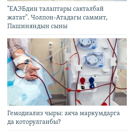
"ЕАЭБдин талаптары сакталбай
жатат". Чолпон-Атадагы саммит,
Пашиняндын сыны
Гемодиализ чыры: акча маркумдарга
да которулганбы?