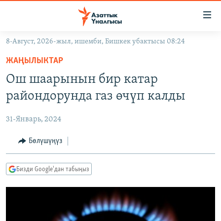
Линктер
Мазмунга
өтүңүз
8-Август, 2026-жыл, ишемби, Бишкек убактысы 08:24
Навигацияга
ЖАҢЫЛЫКТАР
өтүңүз
ЖАҢЫЛЫКТАР
КЫРГЫЗСТАН
Издөөгө
Ош шаарынын бир катар
салыңыз
ДҮЙНӨ
КЫРГЫЗСТАН
райондорунда газ өчүп калды
УКРАИНА
САЯСАТ
ДҮЙНӨ
31-Январь, 2024
АТАЙЫН ИЛИКТӨӨ
ЭКОНОМИКА
БОРБОР АЗИЯ
ТВ ПРОГРАММАЛАР
Бөлүшүңүз
МАДАНИЯТ
ПОДКАСТ
БҮГҮН АЗАТТЫКТА
Бизди Google'дан табыңыз
ӨЗГӨЧӨ ПИКИР
ЭКСПЕРТТЕР ТАЛДАЙТ
БИЗ ЖАНА ДҮЙНӨ
Русский
ДАНИСТЕ