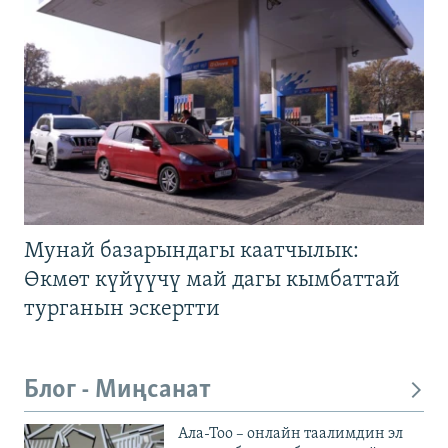
Мунай базарындагы каатчылык:
Өкмөт күйүүчү май дагы кымбаттай
турганын эскертти
Блог - Миңсанат
Ала-Тоо – онлайн таалимдин эл