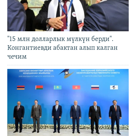
"15 млн долларлык мүлкүн берди".
Конгантиевди абактан алып калган
чечим