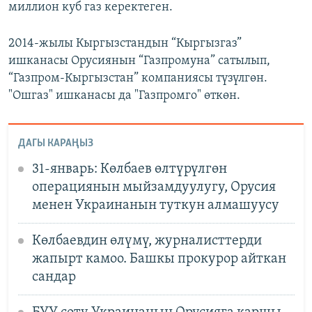
миллион куб газ керектеген.
2014-жылы Кыргызстандын “Кыргызгаз”
ишканасы Оруcиянын “Газпромуна” сатылып,
“Газпром-Кыргызстан” компаниясы түзүлгөн.
"Ошгаз" ишканасы да "Газпромго" өткөн.
ДАГЫ КАРАҢЫЗ
31-январь: Көлбаев өлтүрүлгөн
операциянын мыйзамдуулугу, Орусия
менен Украинанын туткун алмашуусу
Көлбаевдин өлүмү, журналисттерди
жапырт камоо. Башкы прокурор айткан
сандар