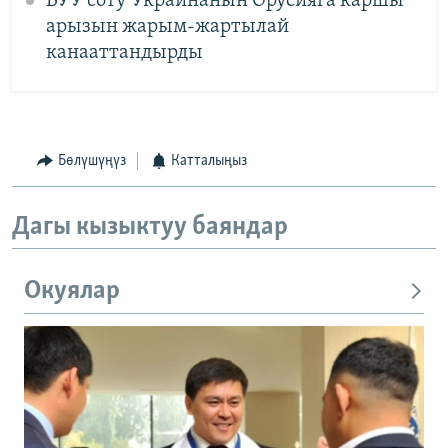
БУУ соту Украинанын Орусияга каршы
арызын жарым-жартылай
канааттандырды
Бөлүшүңүз
Катталыңыз
Дагы кызыктуу баяндар
Окуялар