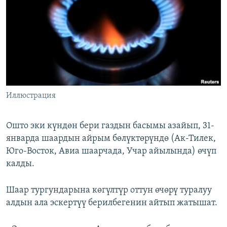
ОНЛАЙН ШЕРИНЕ
ЭЖЕ-СИҢДИЛЕР
АЗАТТЫК+
ЫҢГАЙСЫЗ СУРООЛОР
ЭЕ/АРнун бардык сайттары
Иллюстрация
Ошто эки күндөн бери газдын басымы азайып, 31-
январда шаардын айрым бөлүктөрүндө (Ак-Тилек,
Юго-Восток, Авиа шаарчада, Учар айылында) өчүп
калды.
Шаар тургундарына көгүлтүр оттун өчөрү туралуу
алдын ала эскертүү берилбегенин айтып жатышат.