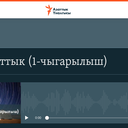
аттык (1-чыгарылыш)
No media source currently avail
0:00