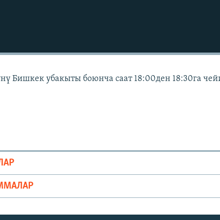
күнү Бишкек убакыты боюнча саат 18:00ден 18:30га че
ЛАР
ММАЛАР