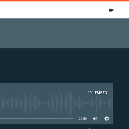
EMBED
able
29:59