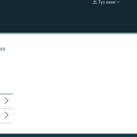
Түз линк
EMBED
йин