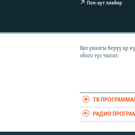
ЭЖЕ-СИҢДИЛЕР
Поп-аут плейер
АЗАТТЫК+
ЫҢГАЙСЫЗ СУРООЛОР
Бул үналгы берүү ар 
обого түз чыгат.
ТВ ПРОГРАММА
РАДИО ПРОГРА