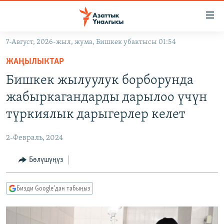
Линктер
Мазмунга
өтүңүз
7-Август, 2026-жыл, жума, Бишкек убактысы 01:54
Навигацияга
ЖАҢЫЛЫКТАР
өтүңүз
ЖАҢЫЛЫКТАР
КЫРГЫЗСТАН
Издөөгө
Бишкек жылуулук борборунда
салыңыз
ДҮЙНӨ
КЫРГЫЗСТАН
жабыркагандарды дарылоо үчүн
УКРАИНА
САЯСАТ
ДҮЙНӨ
түркиялык дарыгерлер келет
АТАЙЫН ИЛИКТӨӨ
ЭКОНОМИКА
БОРБОР АЗИЯ
2-Февраль, 2024
ТВ ПРОГРАММАЛАР
МАДАНИЯТ
Бөлүшүңүз
ПОДКАСТ
БҮГҮН АЗАТТЫКТА
ӨЗГӨЧӨ ПИКИР
ЭКСПЕРТТЕР ТАЛДАЙТ
Бизди Google'дан табыңыз
БИЗ ЖАНА ДҮЙНӨ
Русский
ДАНИСТЕ