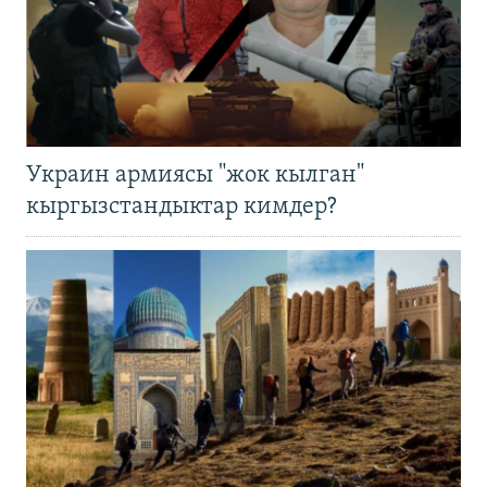
Украин армиясы "жок кылган"
кыргызстандыктар кимдер?