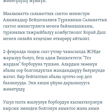
жөнөтүлүшү мүмкүн.
Маалыматта саламаттык сактоо министри
Алымкадыр Бейшеналиев Түркиянын Саламаттык
сактоо министрлиги менен байланышканы,
түркиялык тажрыйбалуу комбустиолог Корай Даш
менен онлайн кеңешме өткөрөрү айтылат.
2-февралда таңкы саат үчтөр чамасында ЖЭБде
жарылуу болуп, беш адам Бишкектеги "Тез
жардам" борборуна түшкөн. Алардын экөөнүн
абалы оор болгондуктан жандандыруу бөлүмүндө
жатат. Бир бейтаптын абалы орточо оор деп
бааланууда. Эки киши үйүнө дарыланууга
жөнөтүлдү.
Ушул тапта жылуулук борбордун кызматкерлери
кырсык эмнеден болгонун аныктоо жана анын