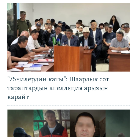
"75чилердин каты": Шаардык сот
тараптардын апелляция арызын
карайт