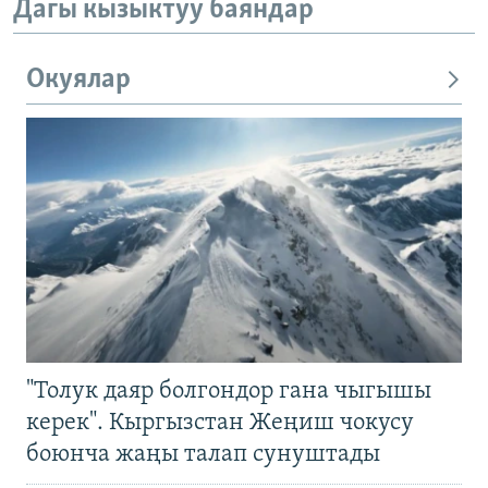
Дагы кызыктуу баяндар
Окуялар
"Толук даяр болгондор гана чыгышы
керек". Кыргызстан Жеңиш чокусу
боюнча жаңы талап сунуштады