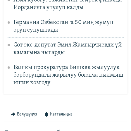
Иорданияга утулуп калды
Германия Өзбекстанга 50 миң жумуш
орун сунуштады
Сот экс-депутат Эмил Жамгырчиевди үй
камагына чыгарды
Башкы прокуратура Бишкек жылуулук
борборундагы жарылуу боюнча кылмыш
ишин козгоду
Бөлүшүңүз
Катталыңыз