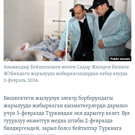
ОНЛАЙН ШЕРИНЕ
ЭЖЕ-СИҢДИЛЕР
АЗАТТЫК+
ЫҢГАЙСЫЗ СУРООЛОР
ЭЕ/АРнун бардык сайттары
Алымкадыр Бейшеналиев менен Садыр Жапаров Бишкек
ЖЭБиндеги жарылууда жабыркагандардан кабар алууда.
2-февраль, 2024.
Бишкектеги жылуулук электр борборундагы
жарылууда жабыркаган кызматкерлерди дарылоо
үчүн 3-февралда Түркиядан эки дарыгер келет. Бул
тууралуу өкмөттүн медиа штабы 2-февралда
билдиргендей, зарыл болсо бейтаптар Түркияга