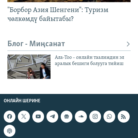
"Борбор Азия Шенгени": Туризм
чөлкөмдү байытабы?
Блог - Миңсанат
Ала-Тоо – онлайн таалимдин эл
аралык бешиги болууга тийиш
ОНЛАЙН ШЕРИНЕ