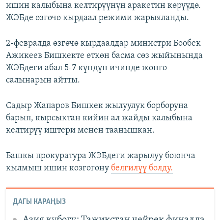
ишин калыбына келтирүүнүн аракетин көрүүдө.
ЖЭБде өзгөчө кырдаал режими жарыяланды.
2-февралда өзгөчө кырдаалдар министри Бообек
Ажикеев Бишкекте өткөн басма сөз жыйынында
ЖЭБдеги абал 5-7 күндүн ичинде жөнгө
салынарын айтты.
Садыр Жапаров Бишкек жылуулук борборуна
барып, кырсыктан кийин ал жайды калыбына
келтирүү иштери менен таанышкан.
Башкы прокуратура ЖЭБдеги жарылуу боюнча
кылмыш ишин козгогону
белгилүү болду.
ДАГЫ КАРАҢЫЗ
Азия кубогу: Тажикстан чейрек финалда