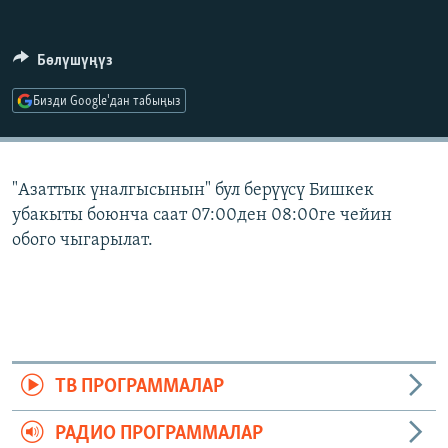
ОНЛАЙН ШЕРИНЕ
ЭЖЕ-СИҢДИЛЕР
АЗАТТЫК+
Бөлүшүңүз
ЫҢГАЙСЫЗ СУРООЛОР
Бизди Google'дан табыңыз
ЭЕ/АРнун бардык сайттары
"Азаттык үналгысынын" бул берүүсү Бишкек
убакыты боюнча саат 07:00ден 08:00ге чейин
обого чыгарылат.
ТВ ПРОГРАММАЛАР
РАДИО ПРОГРАММАЛАР