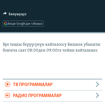
ОНЛАЙН ШЕРИНЕ
ЭЖЕ-СИҢДИЛЕР
АЗАТТЫК+
Бөлүшүңүз
ЫҢГАЙСЫЗ СУРООЛОР
Бизди Google'дан табыңыз
ЭЕ/АРнун бардык сайттары
Бул таңкы берүүсүнүн кайталоосу Бишкек убакыты
боюнча саат 08:00ден 09:00га чейин кайталанат.
ТВ ПРОГРАММАЛАР
РАДИО ПРОГРАММАЛАР