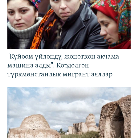
"Күйөөм үйлөндү, жөнөткөн акчама
машина алды". Кордолгон
түркмөнстандык мигрант аялдар