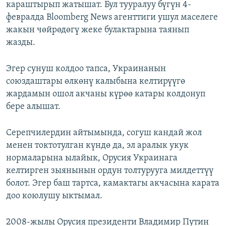
караштырып жатышат. Бул тууралуу бүгүн 4-
февралда Bloomberg News агенттиги ушул маселеге
жакын чөйрөдөгү жеке булактарына таянып
жазды.
Эгер сунуш колдоо тапса, Украинанын
союздаштары өлкөнү калыбына келтирүүгө
жардамын ошол акчаны күрөө катары колдонуп
бере алышат.
Серепчилердин айтымында, согуш кандай жол
менен токтотулган күндө да, эл аралык укук
нормаларына ылайык, Орусия Украинага
келтирген зыянынын ордун толтурууга милдеттүү
болот. Эгер баш тартса, камактагы акчасына карата
доо коюлушу ыктымал.
2008-жылы Орусия президенти Владимир Путин