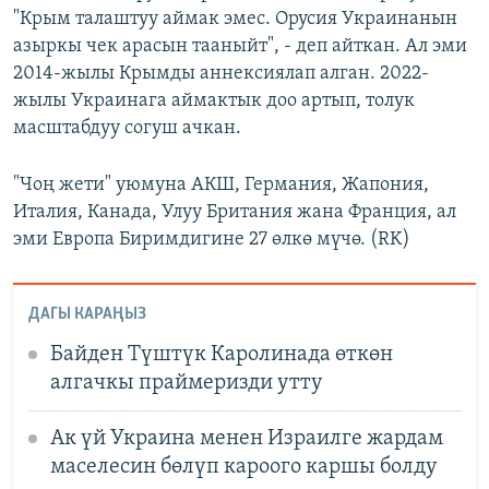
"Крым талаштуу аймак эмес. Орусия Украинанын
азыркы чек арасын тааныйт", - деп айткан. Ал эми
2014-жылы Крымды аннексиялап алган. 2022-
жылы Украинага аймактык доо артып, толук
масштабдуу согуш ачкан.
"Чоң жети" уюмуна АКШ, Германия, Жапония,
Италия, Канада, Улуу Британия жана Франция, ал
эми Европа Биримдигине 27 өлкө мүчө. (RK)
ДАГЫ КАРАҢЫЗ
Байден Түштүк Каролинада өткөн
алгачкы праймеризди утту
Ак үй Украина менен Израилге жардам
маселесин бөлүп кароого каршы болду