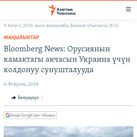
Линктер
Мазмунга
өтүңүз
9-Август, 2026-жыл, жекшемби, Бишкек убактысы 18:12
Навигацияга
ЖАҢЫЛЫКТАР
өтүңүз
ЖАҢЫЛЫКТАР
КЫРГЫЗСТАН
Издөөгө
Bloomberg News: Орусиянын
салыңыз
ДҮЙНӨ
КЫРГЫЗСТАН
камактагы акчасын Украина үчүн
УКРАИНА
САЯСАТ
ДҮЙНӨ
колдонуу сунушталууда
АТАЙЫН ИЛИКТӨӨ
ЭКОНОМИКА
БОРБОР АЗИЯ
4-Февраль, 2024
ТВ ПРОГРАММАЛАР
МАДАНИЯТ
Бөлүшүңүз
ПОДКАСТ
БҮГҮН АЗАТТЫКТА
ӨЗГӨЧӨ ПИКИР
ЭКСПЕРТТЕР ТАЛДАЙТ
Бизди Google'дан табыңыз
БИЗ ЖАНА ДҮЙНӨ
Русский
ДАНИСТЕ