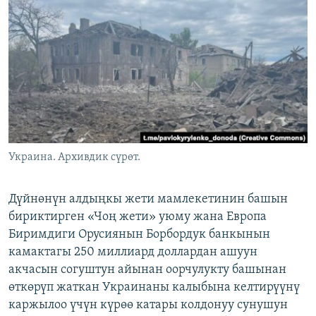
ОНЛАЙН ШЕРИНЕ
ЭЖЕ-СИҢДИЛЕР
АЗАТТЫК+
ЫҢГАЙСЫЗ СУРООЛОР
ЭЕ/АРнун бардык сайттары
Украина. Архивдик сүрөт.
Дүйнөнүн алдыңкы жети мамлекетинин башын
бириктирген «Чоң жети» уюму жана Европа
Биримдиги Орусиянын Борбордук банкынын
камактагы 250 миллиард доллардан ашуун
акчасын согуштун айынан оорчулукту башынан
өткөрүп жаткан Украинаны калыбына келтирүүнү
каржылоо үчүн күрөө катары колдонуу сунушун