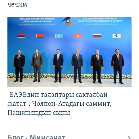
чечим
"ЕАЭБдин талаптары сакталбай
жатат". Чолпон-Атадагы саммит,
Пашиняндын сыны
Блог - Миңсанат