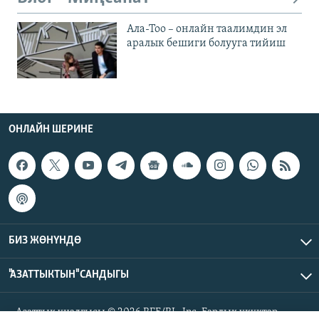
Ала-Тоо – онлайн таалимдин эл
аралык бешиги болууга тийиш
ОНЛАЙН ШЕРИНЕ
БИЗ ЖӨНҮНДӨ
"АЗАТТЫКТЫН" САНДЫГЫ
Азаттык үналгысы © 2026 RFE/RL, Inc. Бардык укуктар