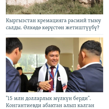
Кыргызстан кремацияга расмий тыюу
салды. Өлкөдө көрүстөн жетиштүүбү?
"15 млн долларлык мүлкүн берди".
Конгантиевди абактан алып калган