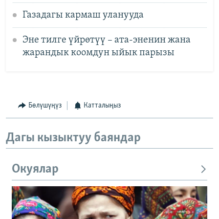
Газадагы кармаш уланууда
Эне тилге үйрөтүү – ата-эненин жана
жарандык коомдун ыйык парызы
Бөлүшүңүз
Катталыңыз
Дагы кызыктуу баяндар
Окуялар