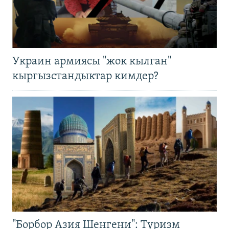
Украин армиясы "жок кылган"
кыргызстандыктар кимдер?
"Борбор Азия Шенгени": Туризм