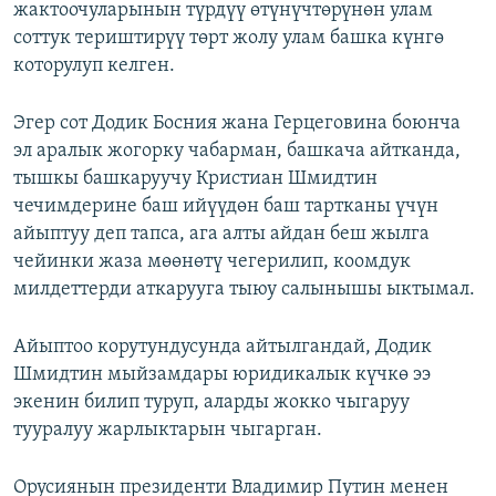
жактоочуларынын түрдүү өтүнүчтөрүнөн улам
соттук териштирүү төрт жолу улам башка күнгө
которулуп келген.
Эгер сот Додик Босния жана Герцеговина боюнча
эл аралык жогорку чабарман, башкача айтканда,
тышкы башкаруучу Кристиан Шмидтин
чечимдерине баш ийүүдөн баш тартканы үчүн
айыптуу деп тапса, ага алты айдан беш жылга
чейинки жаза мөөнөтү чегерилип, коомдук
милдеттерди аткарууга тыюу салынышы ыктымал.
Айыптоо корутундусунда айтылгандай, Додик
Шмидтин мыйзамдары юридикалык күчкө ээ
экенин билип туруп, аларды жокко чыгаруу
тууралуу жарлыктарын чыгарган.
Орусиянын президенти Владимир Путин менен