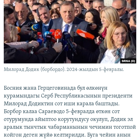
ОНЛАЙН ШЕРИНЕ
ЭЖЕ-СИҢДИЛЕР
АЗАТТЫК+
ЫҢГАЙСЫЗ СУРООЛОР
ЭЕ/АРнун бардык сайттары
Милорад Додик (борбордо). 2024-жылдын 5-февралы.
Босния жана Герцеговинада бул өлкөнүн
курамындагы Серб Республикасынын президенти
Милорад Додиктин сот иши карала баштады.
Борбор калаа Сараеводо 5-февралда өткөн сот
отурумунда айыптоо корутундусу окулуп, Додик эл
аралык тынчтык чабарманынын чечимин тоготпой
койгон деген жүйө келтирилди. Буга чейин анын