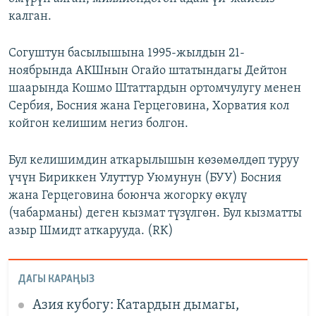
калган.
Согуштун басылышына 1995-жылдын 21-
ноябрында АКШнын Огайо штатындагы Дейтон
шаарында Кошмо Штаттардын ортомчулугу менен
Сербия, Босния жана Герцеговина, Хорватия кол
койгон келишим негиз болгон.
Бул келишимдин аткарылышын көзөмөлдөп туруу
үчүн Бириккен Улуттур Уюмунун (БУУ) Босния
жана Герцеговина боюнча жогорку өкүлү
(чабарманы) деген кызмат түзүлгөн. Бул кызматты
азыр Шмидт аткарууда. (RK)
ДАГЫ КАРАҢЫЗ
Азия кубогу: Катардын дымагы,