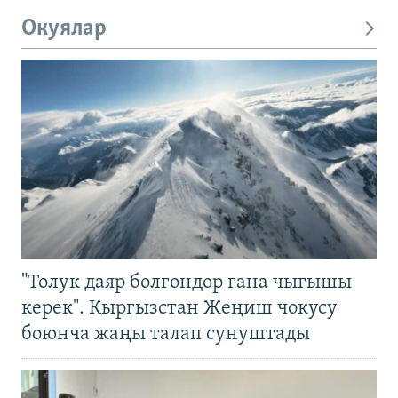
Окуялар
"Толук даяр болгондор гана чыгышы
керек". Кыргызстан Жеңиш чокусу
боюнча жаңы талап сунуштады