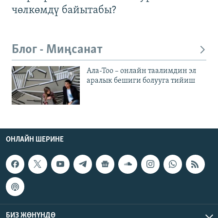
чөлкөмдү байытабы?
Блог - Миңсанат
Ала-Тоо – онлайн таалимдин эл
аралык бешиги болууга тийиш
ОНЛАЙН ШЕРИНЕ
БИЗ ЖӨНҮНДӨ