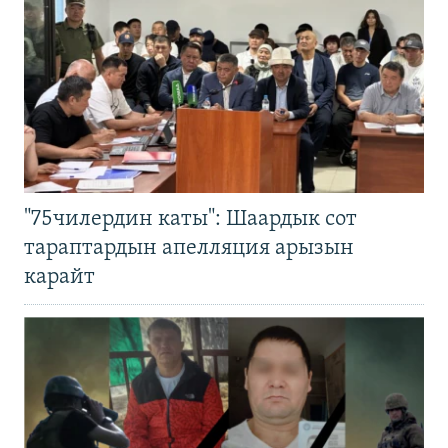
"75чилердин каты": Шаардык сот
тараптардын апелляция арызын
карайт