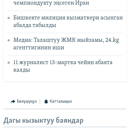
чемпиондукту эңсеген Иран
Бишкекте милиция кызматкери асынган
абалда табылды
Медиа: Талаштуу ЖМК мыйзамы, 24.kg
агенттигинин иши
11 журналист 13-мартка чейин абакта
калды
Бөлүшүңүз
Катталыңыз
Дагы кызыктуу баяндар