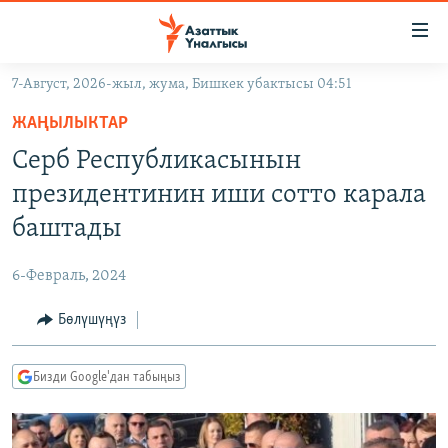
Линктер
Мазмунга
өтүңүз
7-Август, 2026-жыл, жума, Бишкек убактысы 04:51
Навигацияга
ЖАҢЫЛЫКТАР
өтүңүз
ЖАҢЫЛЫКТАР
КЫРГЫЗСТАН
Издөөгө
Серб Республикасынын
салыңыз
ДҮЙНӨ
КЫРГЫЗСТАН
президентинин иши сотто карала
УКРАИНА
САЯСАТ
ДҮЙНӨ
баштады
АТАЙЫН ИЛИКТӨӨ
ЭКОНОМИКА
БОРБОР АЗИЯ
6-Февраль, 2024
ТВ ПРОГРАММАЛАР
МАДАНИЯТ
Бөлүшүңүз
ПОДКАСТ
БҮГҮН АЗАТТЫКТА
ӨЗГӨЧӨ ПИКИР
ЭКСПЕРТТЕР ТАЛДАЙТ
Бизди Google'дан табыңыз
БИЗ ЖАНА ДҮЙНӨ
Русский
ДАНИСТЕ