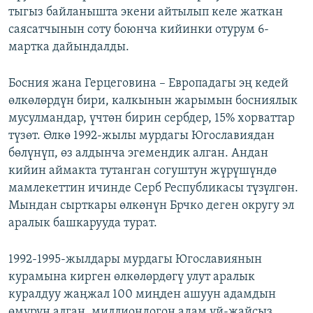
тыгыз байланышта экени айтылып келе жаткан
саясатчынын соту боюнча кийинки отурум 6-
мартка дайындалды.
Босния жана Герцеговина – Европадагы эң кедей
өлкөлөрдүн бири, калкынын жарымын босниялык
мусулмандар, үчтөн бирин сербдер, 15% хорваттар
түзөт. Өлкө 1992-жылы мурдагы Югославиядан
бөлүнүп, өз алдынча эгемендик алган. Андан
кийин аймакта тутанган согуштун жүрүшүндө
мамлекеттин ичинде Серб Республикасы түзүлгөн.
Мындан сырткары өлкөнүн Брчко деген округу эл
аралык башкарууда турат.
1992-1995-жылдары мурдагы Югославиянын
курамына кирген өлкөлөрдөгү улут аралык
куралдуу жаңжал 100 миңден ашуун адамдын
өмүрүн алган, миллиондогон адам үй-жайсыз