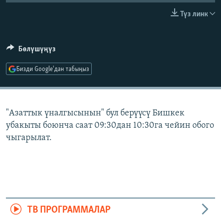
ОНЛАЙН ШЕРИНЕ
ЭЖЕ-СИҢДИЛЕР
Түз линк
АЗАТТЫК+
ЫҢГАЙСЫЗ СУРООЛОР
Бөлүшүңүз
Бизди Google'дан табыңыз
ЭЕ/АРнун бардык сайттары
"Азаттык үналгысынын" бул берүүсү Бишкек
убакыты боюнча саат 09:30дан 10:30га чейин обого
чыгарылат.
ТВ ПРОГРАММАЛАР