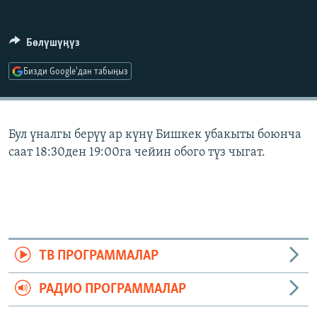
ОНЛАЙН ШЕРИНЕ
ЭЖЕ-СИҢДИЛЕР
АЗАТТЫК+
Бөлүшүңүз
ЫҢГАЙСЫЗ СУРООЛОР
Бизди Google'дан табыңыз
ЭЕ/АРнун бардык сайттары
Бул үналгы берүү ар күнү Бишкек убакыты боюнча
саат 18:30ден 19:00га чейин обого түз чыгат.
ТВ ПРОГРАММАЛАР
РАДИО ПРОГРАММАЛАР