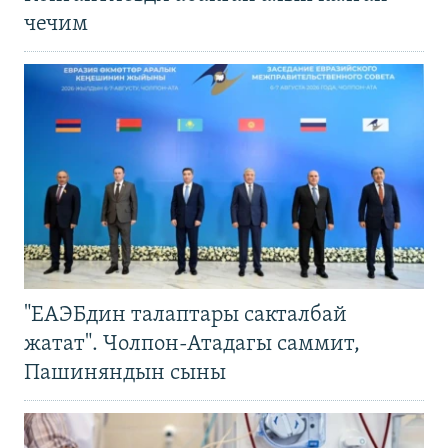
чечим
"ЕАЭБдин талаптары сакталбай
жатат". Чолпон-Атадагы саммит,
Пашиняндын сыны