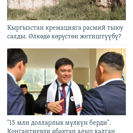
Кыргызстан кремацияга расмий тыюу
салды. Өлкөдө көрүстөн жетиштүүбү?
"15 млн долларлык мүлкүн берди".
Конгантиевди абактан алып калган