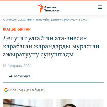
Линктер
Мазмунга
өтүңүз
8-Август, 2026-жыл, ишемби, Бишкек убактысы 12:39
Навигацияга
ЖАҢЫЛЫКТАР
өтүңүз
ЖАҢЫЛЫКТАР
КЫРГЫЗСТАН
Издөөгө
Депутат улгайган ата-энесин
салыңыз
ДҮЙНӨ
КЫРГЫЗСТАН
карабаган жарандарды мурастан
УКРАИНА
САЯСАТ
ДҮЙНӨ
ажыратууну сунуштады
АТАЙЫН ИЛИКТӨӨ
ЭКОНОМИКА
БОРБОР АЗИЯ
12-Февраль, 2024
ТВ ПРОГРАММАЛАР
МАДАНИЯТ
Бөлүшүңүз
ПОДКАСТ
БҮГҮН АЗАТТЫКТА
ӨЗГӨЧӨ ПИКИР
ЭКСПЕРТТЕР ТАЛДАЙТ
Бизди Google'дан табыңыз
БИЗ ЖАНА ДҮЙНӨ
Русский
ДАНИСТЕ