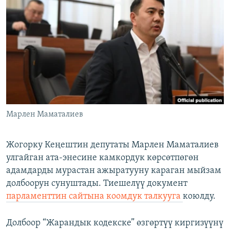
ОНЛАЙН ШЕРИНЕ
ЭЖЕ-СИҢДИЛЕР
АЗАТТЫК+
ЫҢГАЙСЫЗ СУРООЛОР
ЭЕ/АРнун бардык сайттары
Марлен Маматалиев
Жогорку Кеңештин депутаты Марлен Маматалиев
улгайган ата-энесине камкордук көрсөтпөгөн
адамдарды мурастан ажыратууну караган мыйзам
долбоорун сунуштады. Тиешелүү документ
парламенттин сайтына коомдук талкууга
коюлду.
Долбоор “Жарандык кодекске” өзгөртүү киргизүүнү