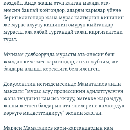
көздөйт. Анда жашы өтүп калган маалда ата-
энесин бакпай койгондор, аларды карылар үйүнө
берип койгондор жана мурас калтырган кишинин
же мурас алуучу кишинин өмүрүн кыйгандар
мурасты ала албай тургандай талап киргизилгени
турат.
Мыйзам долбоорунда мурасты ата-энесин беш
жылдан кем эмес карагандар, анын жубайы, же
балдары алышы керектиги белгиленген.
Документтин негиздемесинде Маматалиев анын
максаты “мурас алуу процессинин адилеттүүлүгүн
жана теңдигин камсыз кылуу, эмгекке жарамдуу,
жашы жеткен балдарын ата-энелерине камкордук
көрүүгө милдеттендирүү” экенин жазган.
Марлен Маматалиев кары-картаңдардын кам