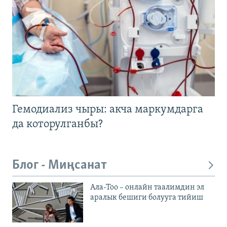
Гемодиализ чыры: акча маркумдарга
да которулганбы?
Блог - Миңсанат
Ала-Тоо – онлайн таалимдин эл
аралык бешиги болууга тийиш