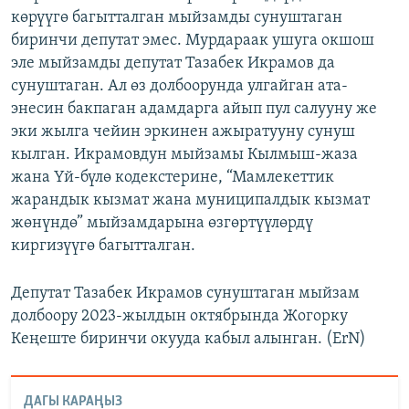
көрүүгө багытталган мыйзамды сунуштаган
биринчи депутат эмес. Мурдараак ушуга окшош
эле мыйзамды депутат Тазабек Икрамов да
сунуштаган. Ал өз долбоорунда улгайган ата-
энесин бакпаган адамдарга айып пул салууну же
эки жылга чейин эркинен ажыратууну сунуш
кылган. Икрамовдун мыйзамы Кылмыш-жаза
жана Үй-бүлө кодекстерине, “Мамлекеттик
жарандык кызмат жана муниципалдык кызмат
жөнүндө” мыйзамдарына өзгөртүүлөрдү
киргизүүгө багытталган.
Депутат Тазабек Икрамов сунуштаган мыйзам
долбоору 2023-жылдын октябрында Жогорку
Кеңеште биринчи окууда кабыл алынган. (ErN)
ДАГЫ КАРАҢЫЗ