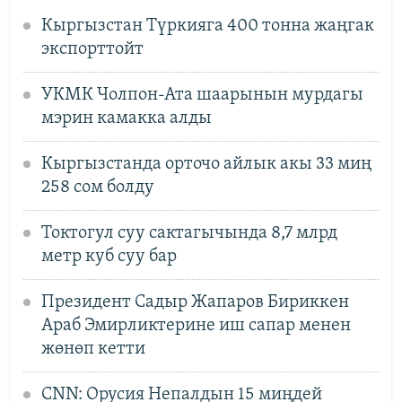
Кыргызстан Түркияга 400 тонна жаңгак
экспорттойт
УКМК Чолпон-Ата шаарынын мурдагы
мэрин камакка алды
Кыргызстанда орточо айлык акы 33 миң
258 сом болду
Токтогул суу сактагычында 8,7 млрд
метр куб суу бар
Президент Садыр Жапаров Бириккен
Араб Эмирликтерине иш сапар менен
жөнөп кетти
CNN: Орусия Непалдын 15 миңдей