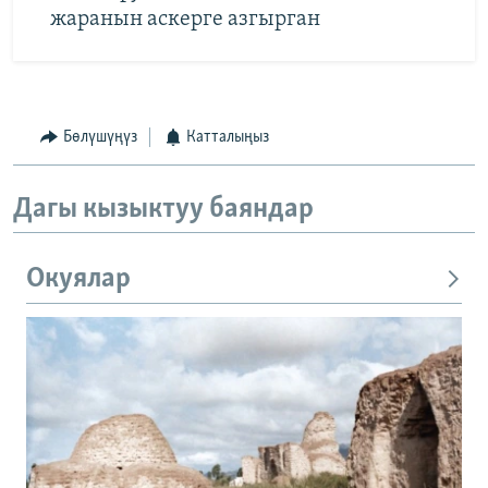
жаранын аскерге азгырган
Бөлүшүңүз
Катталыңыз
Дагы кызыктуу баяндар
Окуялар