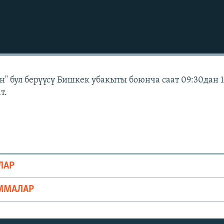
" бул берүүсү Бишкек убакыты боюнча саат 09:30дан 
т.
ЛАР
ММАЛАР