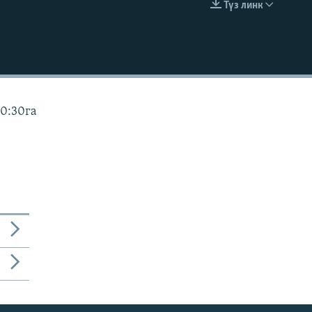
Түз линк
EMBED
10:30га