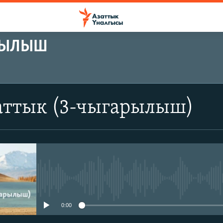
АРЫЛЫШ
аттык (3-чыгарылыш)
No media source currently avail
0:00