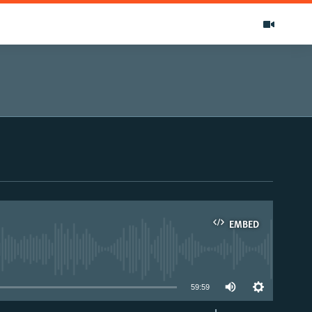
EMBED
able
59:59