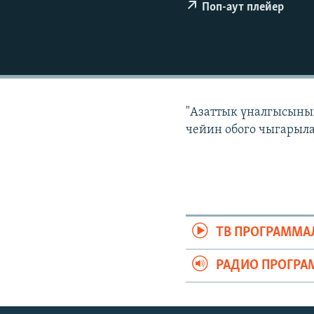
ЭЖЕ-СИҢДИЛЕР
Поп-аут плейер
АЗАТТЫК+
ЫҢГАЙСЫЗ СУРООЛОР
"Азаттык үналгысынын
чейин обого чыгарыла
ТВ ПРОГРАММА
РАДИО ПРОГРА