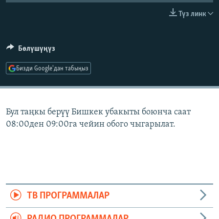
ОНЛАЙН ШЕРИНЕ
ЭЖЕ-СИҢДИЛЕР
Түз линк
АЗАТТЫК+
ЫҢГАЙСЫЗ СУРООЛОР
Бөлүшүңүз
Бизди Google'дан табыңыз
ЭЕ/АРнун бардык сайттары
Бул таңкы берүү Бишкек убакыты боюнча саат
08:00ден 09:00га чейин обого чыгарылат.
ТВ ПРОГРАММАЛАР