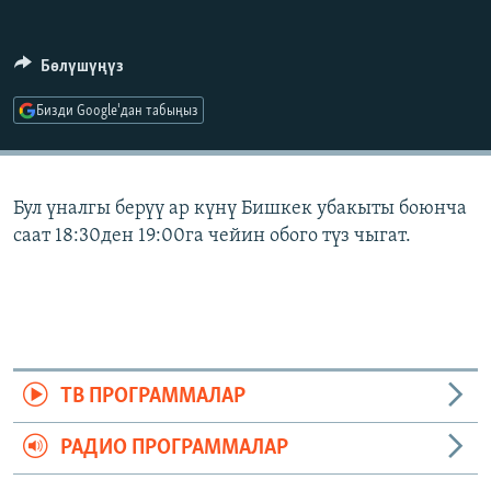
ОНЛАЙН ШЕРИНЕ
ЭЖЕ-СИҢДИЛЕР
АЗАТТЫК+
Бөлүшүңүз
ЫҢГАЙСЫЗ СУРООЛОР
Бизди Google'дан табыңыз
ЭЕ/АРнун бардык сайттары
Бул үналгы берүү ар күнү Бишкек убакыты боюнча
саат 18:30ден 19:00га чейин обого түз чыгат.
ТВ ПРОГРАММАЛАР
РАДИО ПРОГРАММАЛАР