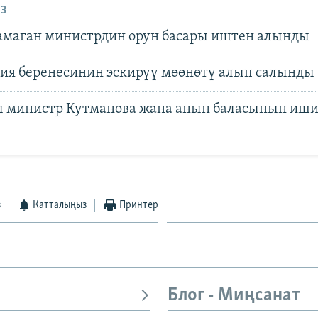
З
маган министрдин орун басары иштен алынды
ия беренесинин эскирүү мөөнөтү алып салынды
 министр Кутманова жана анын баласынын иши
з
Катталыңыз
Принтер
Блог - Миңсанат