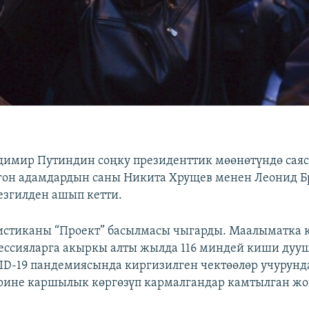
димир Путиндин соңку президенттик мөөнөтүндө сая
лгон адамдардын саны Никита Хрущев менен Леонид 
згилден ашып кетти.
стиканы “Проект” басылмасы чыгарды. Маалыматка к
ессияларга акыркы алты жылда 116 миндей киши дууша
ID-19 пандемиясында киргизилген чектөөлөр учурунд
рине каршылык көргөзүп кармалгандар камтылган жо