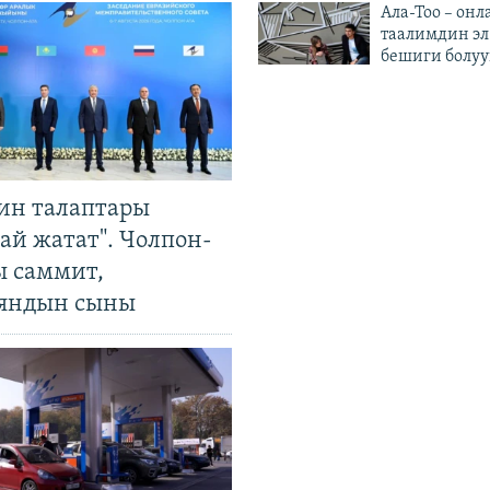
Ала-Тоо – онл
таалимдин эл
бешиги болуу
ин талаптары
ай жатат". Чолпон-
ы саммит,
яндын сыны