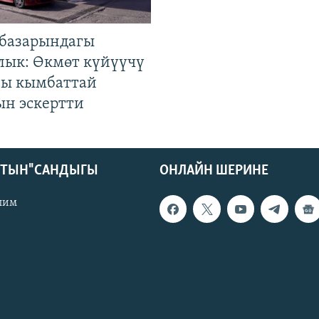
базарындагы
лык: Өкмөт күйүүчү
гы кымбаттай
ын эскертти
КТЫН" САНДЫГЫ
ОНЛАЙН ШЕРИНЕ
лим