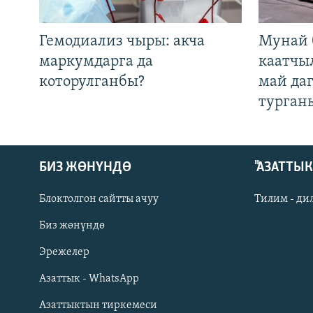
Гемодиализ чыры: акча
Мунай 
маркумдарга да
каатчы
которулганбы?
май да
турган
БИЗ ЖӨНҮНДӨ
"АЗАТТЫ
Блоктолгон сайтты ачуу
Тилим - ди
Биз жөнүндө
Русский
Эрежелер
Азаттык - WhatsApp
ОНЛАЙН ШЕРИНЕ
Азаттыктын тиркемеси