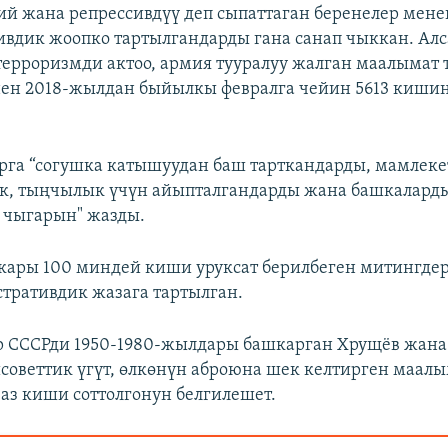
ий жана репрессивдүү деп сыпаттаган беренелер ме
вдик жоопко тартылгандарды гана санап чыккан. Алс
терроризмди актоо, армия тууралуу жалган маалымат 
ен 2018-жылдан быйылкы февралга чейин 5613 кишин
арга “согушка катышуудан баш тарткандарды, мамлеке
, тыңчылык үчүн айыпталгандарды жана башкаларды
н чыгарын" жазды.
ары 100 миндей киши уруксат берилбеген митингде
тративдик жазага тартылган.
р СССРди 1950-1980-жылдары башкарган Хрущёв жан
советтик үгүт, өлкөнүн аброюна шек келтирген маалы
аз киши соттолгонун белгилешет.