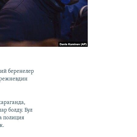
сий беренелер
Брежневдин
араганда,
р болду. Бул
а полиция
к.