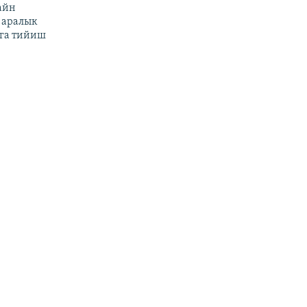
айн
 аралык
га тийиш