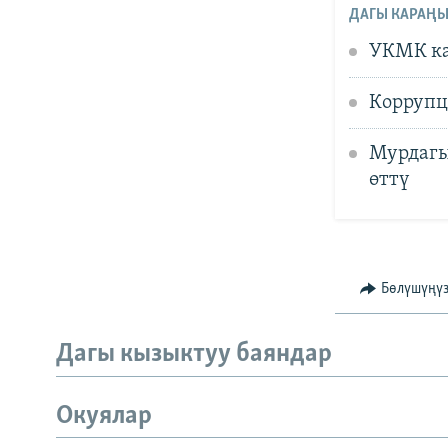
ДАГЫ КАРАҢЫ
УКМК ка
Коррупц
Мурдагы
өттү
Бөлүшүңү
Дагы кызыктуу баяндар
Окуялар