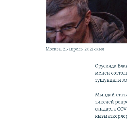
Москва. 21-апрель, 2021-жыл
Орусияда Вла
менен сотто
тушундагы ме
Мындай стати
тикелей репр
сандарга COV
кызматкерле