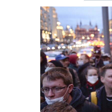
ЭЖЕ-СИҢДИЛЕР
АЗАТТЫК+
ЫҢГАЙСЫЗ СУРООЛОР