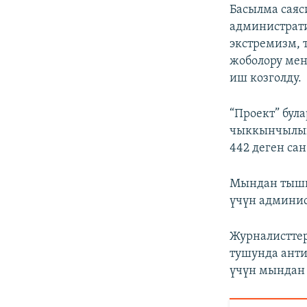
Басылма саяс
администрати
экстремизм, 
жоболору мен
иш козголду.
“Проект” бул
чыккынчылык
442 деген са
Мындан тышк
үчүн админис
Журналистте
тушунда анти
үчүн мындан 