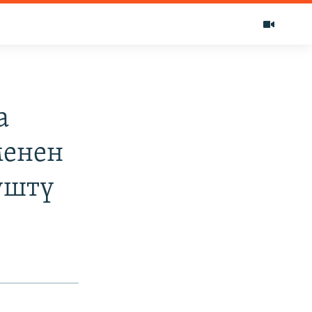
а
менен
үштү