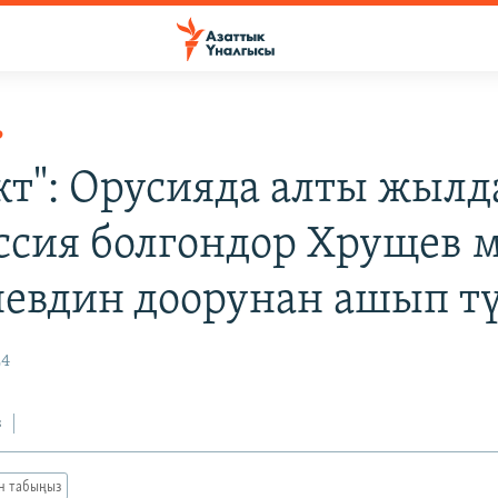
Р
кт": Орусияда алты жылд
ссия болгондор Хрущев 
евдин доорунан ашып т
24
з
ан табыңыз