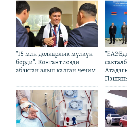
"15 млн долларлык мүлкүн
"ЕАЭБд
берди". Конгантиевди
сакталб
абактан алып калган чечим
Атадаг
Пашин