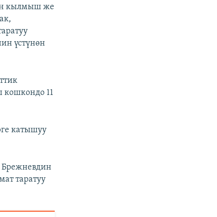
нен кылмыш же
ак,
таратуу
ин үстүнөн
ттик
 кошкондо 11
рге катышуу
а Брежневдин
мат таратуу