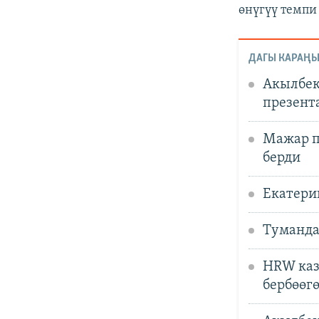
өнүгүү темпи
ДАГЫ КАРАҢЫ
Акылбек
презент
Мажар п
берди
Екатери
Туманда
HRW каз
бербөөг