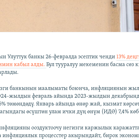
н Улуттук банкы 26-февралда эсептик ченди
13% дең
имин кабыл алды.
Бул тууралуу мекеменин басма сөз 
арлады.
изги банкынын маалыматы боюнча, инфляциянын жы
024-жылдын февраль айында 2023-жылдын декабрынд
5% төмөндөдү. Январь айында өнөр жай, кызмат көрсө
агындагы өсүштөн улам ички дүң өнүм (ИДӨ) 7,4% көб
инфляцияны ооздуктоочу негизги каржылык каражатт
а инфляциялык процесстер акырындайт, бирок эконо