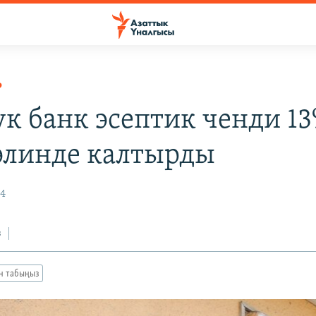
Р
ук банк эсептик ченди 1
элинде калтырды
24
з
ан табыңыз