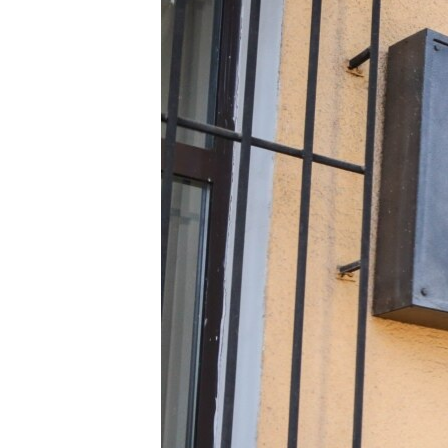
ЭЖЕ-СИҢДИЛЕР
АЗАТТЫК+
ЫҢГАЙСЫЗ СУРООЛОР