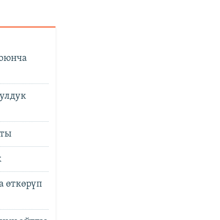
боюнча
улдук
шты
к
а өткөрүп