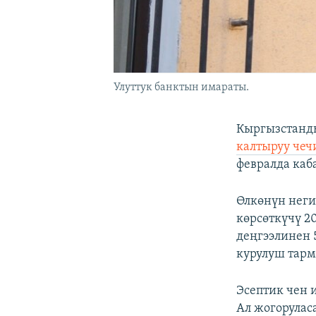
Улуттук банктын имараты.
Кыргызстанды
калтыруу чеч
февралда каб
Өлкөнүн нег
көрсөткүчү 2
деңгээлинен 
курулуш тарм
Эсептик чен 
Ал жогорулас