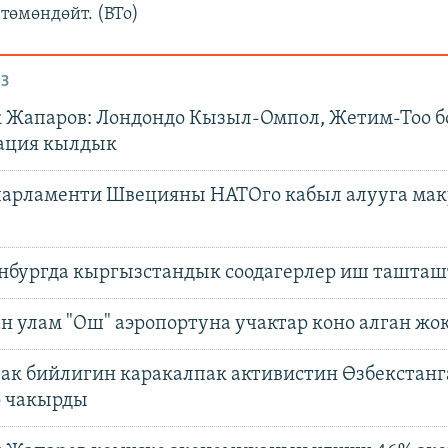
 төмөндөйт. (BTo)
З
 Жапаров: Лондондо Кызыл-Омпол, Жетим-Тоо 
ация кылдык
арламенти Швецияны НАТОго кабыл алууга мак
нбургда кыргызстандык соодагерлер иш ташта
н улам "Ош" аэропортуна учактар коно алган жо
ак бийлигин каракалпак активистин Өзбекстанг
ө чакырды