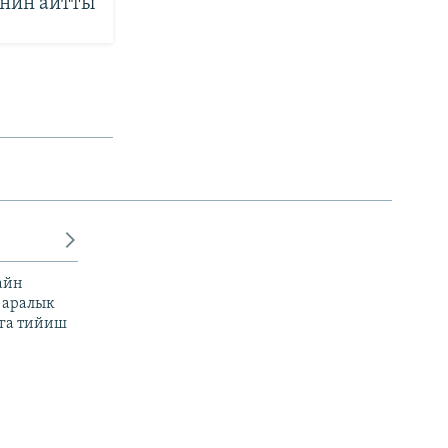
енин айтты
айн
 аралык
га тийиш