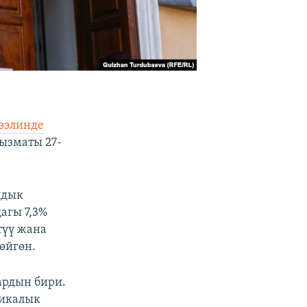
гээлинде
кызматы 27-
лдык
агы 7,3%
түү жана
өйгөн.
ардын бири.
микалык