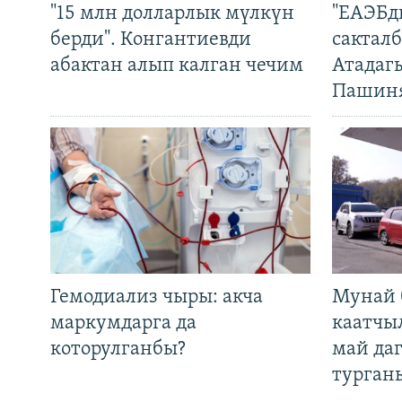
"15 млн долларлык мүлкүн
"ЕАЭБд
берди". Конгантиевди
сакталб
абактан алып калган чечим
Атадаг
Пашин
Гемодиализ чыры: акча
Мунай 
маркумдарга да
каатчы
которулганбы?
май да
турган