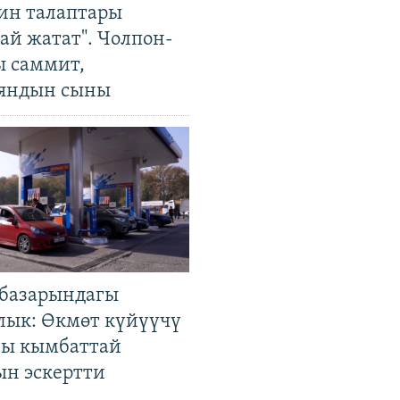
ин талаптары
ай жатат". Чолпон-
ы саммит,
яндын сыны
базарындагы
лык: Өкмөт күйүүчү
гы кымбаттай
ын эскертти