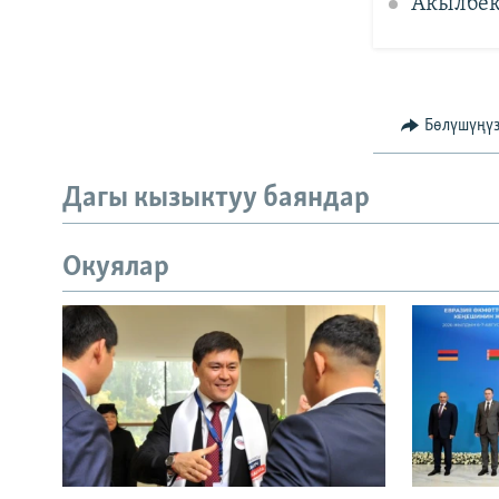
Акылбек
Бөлүшүңү
Дагы кызыктуу баяндар
Окуялар