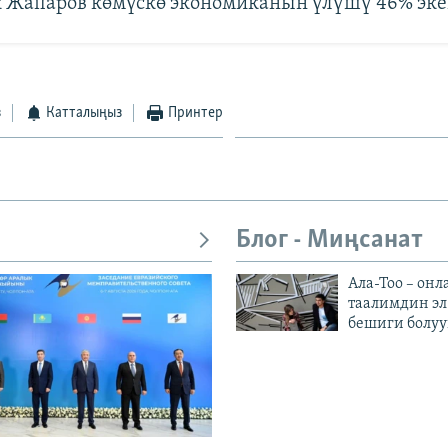
 Жапаров көмүскө экономиканын үлүшү 46% эк
з
Катталыңыз
Принтер
Блог - Миңсанат
Ала-Тоо – онл
таалимдин эл
бешиги болуу