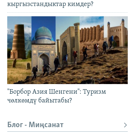
кыргызстандыктар кимдер?
"Борбор Азия Шенгени": Туризм
чөлкөмдү байытабы?
Блог - Миңсанат