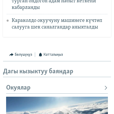
турган ондогон адам набыт кеткени
кабарланды
Караколдо окуучуну машинеге күчтөп
салууга шек саналгандар аныкталды
Бөлүшүңүз
Катталыңыз
Дагы кызыктуу баяндар
Окуялар