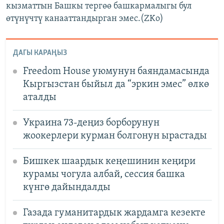
кызматтын Башкы тергөө башкармалыгы бул
өтүнүчтү канааттандырган эмес.(ZKo)
ДАГЫ КАРАҢЫЗ
Freedom House уюмунун баяндамасында
Кыргызстан быйыл да “эркин эмес” өлкө
аталды
Украина 73-деңиз борборунун
жоокерлери курман болгонун ырастады
Бишкек шаардык кеңешинин кеңири
курамы чогула албай, сессия башка
күнгө дайындалды
Газада гуманитардык жардамга кезекте