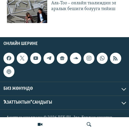
Ала-Тоо – онлайн таалимдин эл
аралык бешиги болууга тийиш
ОНЛАЙН ШЕРИНЕ
БИЗ ЖӨНҮНДӨ
"АЗАТТЫКТЫН" САНДЫГЫ
Азаттык үналгысы © 2026 RFE/RL, Inc. Бардык укуктар
корголгон.