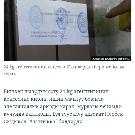
ОНЛАЙН ШЕРИНЕ
ЭЖЕ-СИҢДИЛЕР
АЗАТТЫК+
ЫҢГАЙСЫЗ СУРООЛОР
ЭЕ/АРнун бардык сайттары
24.kg агенттигинин кеңсеси 15-январдан бери жабылып
турат.
Бишкек шаардык соту 24.kg агенттигинин
кеңсесине кирип, ишин улантуу боюнча
апелляциялык арызды карап, мурдагы чечимди
күчүндө калтырды. Бул тууралуу адвокат Нурбек
Сыдыков "Азаттыкка" билдирди.