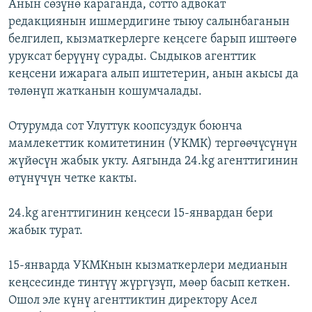
Анын сөзүнө караганда, сотто адвокат
редакциянын ишмердигине тыюу салынбаганын
белгилеп, кызматкерлерге кеңсеге барып иштөөгө
уруксат берүүнү сурады. Сыдыков агенттик
кеңсени ижарага алып иштетерин, анын акысы да
төлөнүп жатканын кошумчалады.
Отурумда сот Улуттук коопсуздук боюнча
мамлекеттик комитетинин (УКМК) тергөөчүсүнүн
жүйөсүн жабык укту. Аягында 24.kg агенттигинин
өтүнүчүн четке какты.
24.kg агенттигинин кеңсеси 15-январдан бери
жабык турат.
15-январда УКМКнын кызматкерлери медианын
кеңсесинде тинтүү жүргүзүп, мөөр басып кеткен.
Ошол эле күнү агенттиктин директору Асел