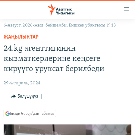
Линктер
Мазмунга
өтүңүз
6-Август, 2026-жыл, бейшемби, Бишкек убактысы 19:13
Навигацияга
ЖАҢЫЛЫКТАР
өтүңүз
ЖАҢЫЛЫКТАР
КЫРГЫЗСТАН
Издөөгө
24.kg агенттигинин
салыңыз
ДҮЙНӨ
КЫРГЫЗСТАН
кызматкерлерине кеңсеге
УКРАИНА
САЯСАТ
ДҮЙНӨ
кирүүгө уруксат берилбеди
АТАЙЫН ИЛИКТӨӨ
ЭКОНОМИКА
БОРБОР АЗИЯ
29-Февраль, 2024
ТВ ПРОГРАММАЛАР
МАДАНИЯТ
Бөлүшүңүз
ПОДКАСТ
БҮГҮН АЗАТТЫКТА
ӨЗГӨЧӨ ПИКИР
ЭКСПЕРТТЕР ТАЛДАЙТ
Бизди Google'дан табыңыз
БИЗ ЖАНА ДҮЙНӨ
Русский
ДАНИСТЕ