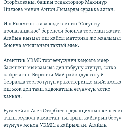
Оторбаеваны, башкы редакторлор Махинур
Ниязова менен Антон Лымарды суракка алган.
Иш Кылмыш-жаза кодексинин “Согушту
пропагандалоо” беренеси боюнча тергелип жатат.
Атайын кызмат иш кайсы материал же маалымат
боюнча ачылганын тактай элек.
Агенттик УКМК тергөөчүсүнүн кеңсеге мөөр
басышын мыйзамсыз деп табууну өтүнүп, сотко
кайрылган. Биринчи Май райондук соту 6-
февралда тергөөчүнүн аракеттеринде мыйзамсыз
иш жок деп таап, адвокаттын өтүнүчүн четке
каккан.
Буга чейин Асел Оторбаева редакциянын кеңсесин
ачып, мүлкүн камактан чыгарып, кайтарып берүү
өтүнүчү менен УКМКга кайрылган. Атайын