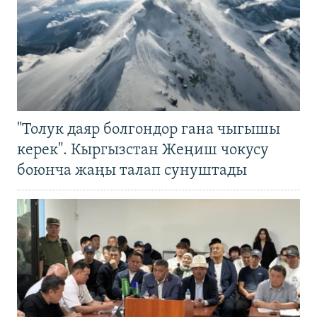
"Толук даяр болгондор гана чыгышы
керек". Кыргызстан Жеңиш чокусу
боюнча жаңы талап сунуштады