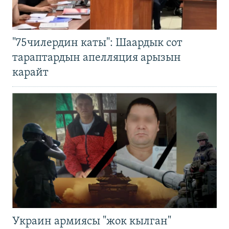
"75чилердин каты": Шаардык сот
тараптардын апелляция арызын
карайт
Украин армиясы "жок кылган"