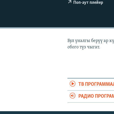
ЭЖЕ-СИҢДИЛЕР
Поп-аут плейер
АЗАТТЫК+
ЫҢГАЙСЫЗ СУРООЛОР
Бул үналгы берүү ар 
обого түз чыгат.
ТВ ПРОГРАММА
РАДИО ПРОГРА