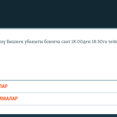
күнү Бишкек убакыты боюнча саат 18:00ден 18:30га че
ЛАР
ММАЛАР