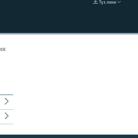
Түз линк
EMBED
йин