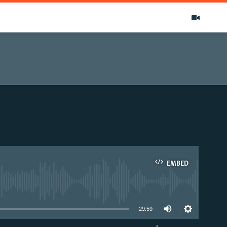
EMBED
able
29:59