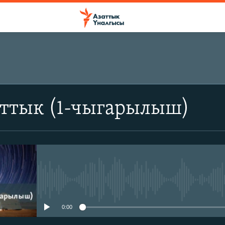
аттык (1-чыгарылыш)
No media source currently avail
0:00