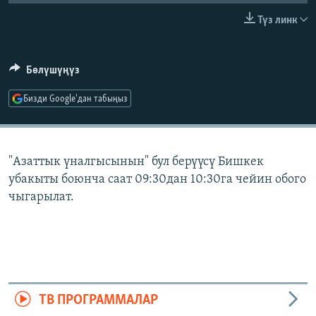
ОНЛАЙН ШЕРИНЕ
ЭЖЕ-СИҢДИЛЕР
Түз линк
АЗАТТЫК+
ЫҢГАЙСЫЗ СУРООЛОР
Бөлүшүңүз
Бизди Google'дан табыңыз
ЭЕ/АРнун бардык сайттары
"Азаттык үналгысынын" бул берүүсү Бишкек
убакыты боюнча саат 09:30дан 10:30га чейин обого
чыгарылат.
ТВ ПРОГРАММАЛАР