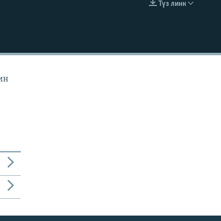
Түз линк
EMBED
ин