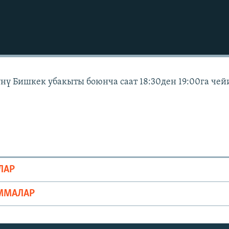
күнү Бишкек убакыты боюнча саат 18:30ден 19:00га чей
ЛАР
ММАЛАР