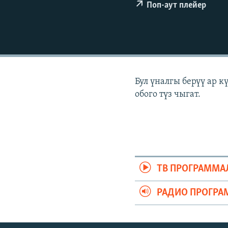
ЭЖЕ-СИҢДИЛЕР
Поп-аут плейер
АЗАТТЫК+
ЫҢГАЙСЫЗ СУРООЛОР
Бул үналгы берүү ар 
обого түз чыгат.
ТВ ПРОГРАММА
РАДИО ПРОГРА