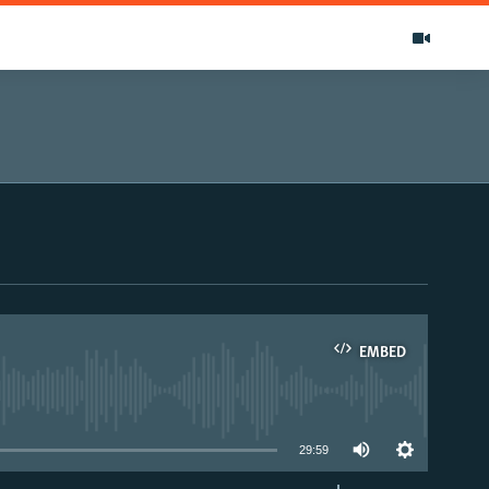
EMBED
able
29:59