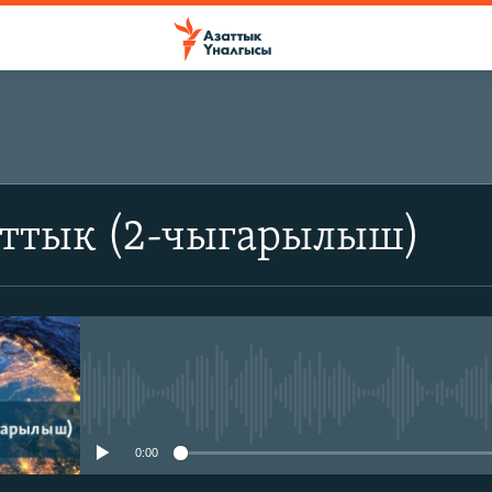
аттык (2-чыгарылыш)
No media source currently avail
0:00