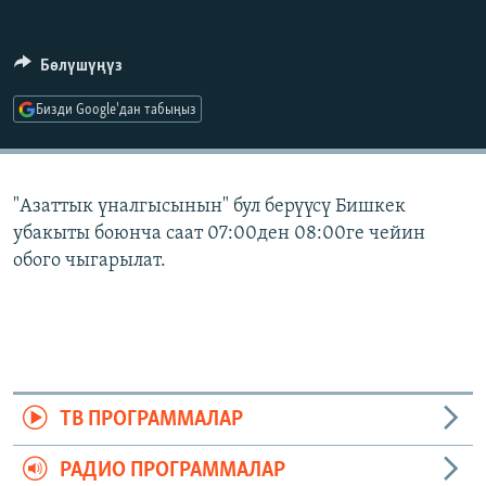
ОНЛАЙН ШЕРИНЕ
ЭЖЕ-СИҢДИЛЕР
АЗАТТЫК+
Бөлүшүңүз
ЫҢГАЙСЫЗ СУРООЛОР
Бизди Google'дан табыңыз
ЭЕ/АРнун бардык сайттары
"Азаттык үналгысынын" бул берүүсү Бишкек
убакыты боюнча саат 07:00ден 08:00ге чейин
обого чыгарылат.
ТВ ПРОГРАММАЛАР
РАДИО ПРОГРАММАЛАР