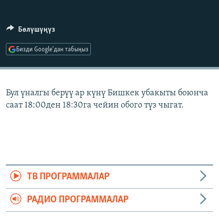
ОНЛАЙН ШЕРИНЕ
ЭЖЕ-СИҢДИЛЕР
АЗАТТЫК+
Бөлүшүңүз
ЫҢГАЙСЫЗ СУРООЛОР
Бизди Google'дан табыңыз
ЭЕ/АРнун бардык сайттары
Бул үналгы берүү ар күнү Бишкек убакыты боюнча
саат 18:00ден 18:30га чейин обого түз чыгат.
ТВ ПРОГРАММАЛАР
РАДИО ПРОГРАММАЛАР