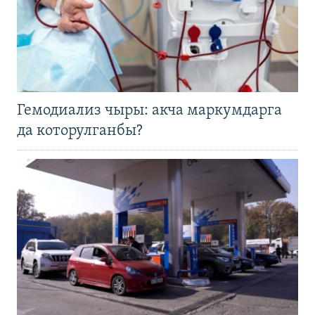
Гемодиализ чыры: акча маркумдарга
да которулганбы?