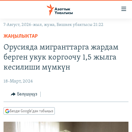
Линктер
Мазмунга
өтүңүз
7-Август, 2026-жыл, жума, Бишкек убактысы 21:22
Навигацияга
ЖАҢЫЛЫКТАР
өтүңүз
ЖАҢЫЛЫКТАР
КЫРГЫЗСТАН
Издөөгө
Орусияда мигранттарга жардам
салыңыз
ДҮЙНӨ
КЫРГЫЗСТАН
берген укук коргоочу 1,5 жылга
УКРАИНА
САЯСАТ
ДҮЙНӨ
кесилиши мүмкүн
АТАЙЫН ИЛИКТӨӨ
ЭКОНОМИКА
БОРБОР АЗИЯ
18-Март, 2024
ТВ ПРОГРАММАЛАР
МАДАНИЯТ
Бөлүшүңүз
ПОДКАСТ
БҮГҮН АЗАТТЫКТА
ӨЗГӨЧӨ ПИКИР
ЭКСПЕРТТЕР ТАЛДАЙТ
Бизди Google'дан табыңыз
БИЗ ЖАНА ДҮЙНӨ
Русский
ДАНИСТЕ