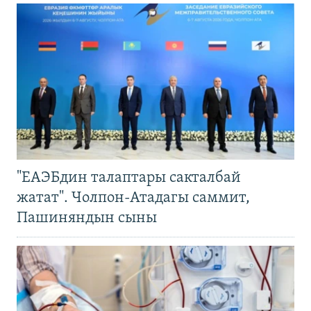
"ЕАЭБдин талаптары сакталбай
жатат". Чолпон-Атадагы саммит,
Пашиняндын сыны