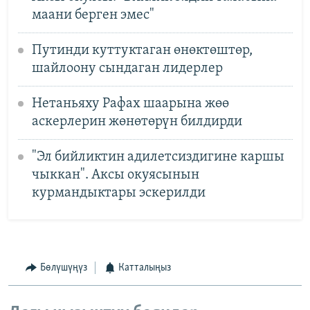
маани берген эмес"
Путинди куттуктаган өнөктөштөр,
шайлоону сындаган лидерлер
Нетаньяху Рафах шаарына жөө
аскерлерин жөнөтөрүн билдирди
"Эл бийликтин адилетсиздигине каршы
чыккан". Аксы окуясынын
курмандыктары эскерилди
Бөлүшүңүз
Катталыңыз