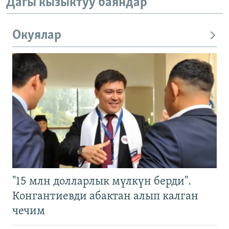
Дагы кызыктуу баяндар
Окуялар
"15 млн долларлык мүлкүн берди".
Конгантиевди абактан алып калган
чечим