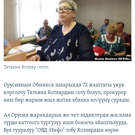
ОНЛАЙН ШЕРИНЕ
ЭЖЕ-СИҢДИЛЕР
АЗАТТЫК+
ЫҢГАЙСЫЗ СУРООЛОР
ЭЕ/АРнун бардык сайттары
Татьяна Котляр сотто.
Орусиянын Обнинск шаарында 72 жаштагы укук
коргоочу Татьяна Котлярдын cоту болуп, прокурор
аны бир жарым жыл жатак абакка кесүүнү сурады.
Ал Орусия жарандарын же чет элдиктерди жасалма
түрдө каттоого тургузуу иши боюнча айыпталууда.
Бул тууралуу “ОВД-Инфо” тобу Котлярдын өзүнө