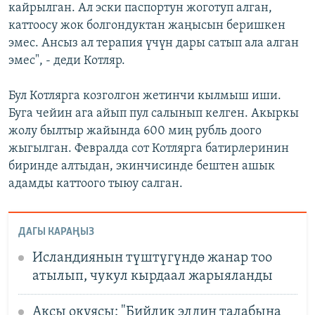
кайрылган. Ал эски паспортун жоготуп алган,
каттоосу жок болгондуктан жаңысын беришкен
эмес. Ансыз ал терапия үчүн дары сатып ала алган
эмес", - деди Котляр.
Бул Котлярга козголгон жетинчи кылмыш иши.
Буга чейин ага айып пул салынып келген. Акыркы
жолу былтыр жайында 600 миң рубль доого
жыгылган. Февралда сот Котлярга батирлеринин
биринде алтыдан, экинчисинде бештен ашык
адамды каттоого тыюу салган.
ДАГЫ КАРАҢЫЗ
Исландиянын түштүгүндө жанар тоо
атылып, чукул кырдаал жарыяланды
Аксы окуясы: "Бийлик элдин талабына