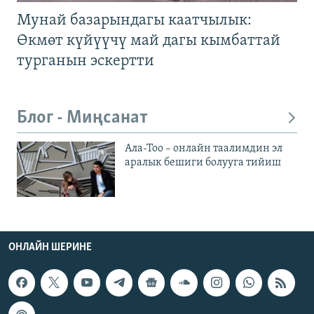
Мунай базарындагы каатчылык:
Өкмөт күйүүчү май дагы кымбаттай
турганын эскертти
Блог - Миңсанат
Ала-Тоо – онлайн таалимдин эл
аралык бешиги болууга тийиш
ОНЛАЙН ШЕРИНЕ