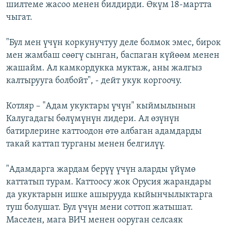
шилтеме жасоо менен билдирди. Өкүм 18-мартта
чыгат.
"Бул мен үчүн коркунучтуу деле болмок эмес, бирок
мен жамбаш сөөгү сынган, баспаган күйөөм менен
жашайм. Ал камкордукка муктаж, аны жалгыз
калтырууга болбойт", - дейт укук коргоочу.
Котляр – "Адам укуктары үчүн" кыймылынын
Калугадагы бөлүмүнүн лидери. Ал өзүнүн
батирлерине каттоодон өтө албаган адамдарды
такай каттап турганы менен белгилүү.
"Адамдарга жардам берүү үчүн аларды үйүмө
каттатып турам. Каттоосу жок Орусия жарандары
да укуктарын ишке ашырууда кыйынчылыктарга
туш болушат. Бул үчүн мени соттоп жатышат.
Маселен, мага ВИЧ менен ооруган селсаяк