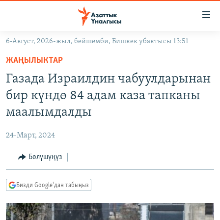
Линктер
Мазмунга
өтүңүз
6-Август, 2026-жыл, бейшемби, Бишкек убактысы 13:51
Навигацияга
ЖАҢЫЛЫКТАР
өтүңүз
ЖАҢЫЛЫКТАР
КЫРГЫЗСТАН
Издөөгө
Газада Израилдин чабуулдарынан
салыңыз
ДҮЙНӨ
КЫРГЫЗСТАН
бир күндө 84 адам каза тапканы
УКРАИНА
САЯСАТ
ДҮЙНӨ
маалымдалды
АТАЙЫН ИЛИКТӨӨ
ЭКОНОМИКА
БОРБОР АЗИЯ
24-Март, 2024
ТВ ПРОГРАММАЛАР
МАДАНИЯТ
Бөлүшүңүз
ПОДКАСТ
БҮГҮН АЗАТТЫКТА
ӨЗГӨЧӨ ПИКИР
ЭКСПЕРТТЕР ТАЛДАЙТ
Бизди Google'дан табыңыз
БИЗ ЖАНА ДҮЙНӨ
Русский
ДАНИСТЕ