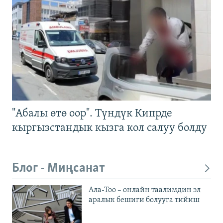
"Абалы өтө оор". Түндүк Кипрде
кыргызстандык кызга кол салуу болду
Блог - Миңсанат
Ала-Тоо – онлайн таалимдин эл
аралык бешиги болууга тийиш