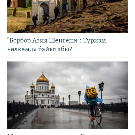
"Борбор Азия Шенгени": Туризм
чөлкөмдү байытабы?