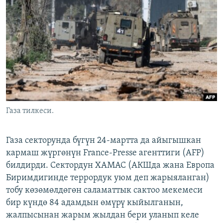
ОНЛАЙН ШЕРИНЕ
ЭЖЕ-СИҢДИЛЕР
АЗАТТЫК+
ЫҢГАЙСЫЗ СУРООЛОР
ЭЕ/АРнун бардык сайттары
Газа тилкеси.
Газа секторунда бүгүн 24-мартта да айыгышкан
кармаш жүргөнүн France-Presse агенттиги (AFP)
билдирди. Сектордун ХАМАС (АКШда жана Европа
Биримдигинде террордук уюм деп жарыяланган)
тобу көзөмөлдөгөн саламаттык сактоо мекемеси
бир күндө 84 адамдын өмүрү кыйылганын,
жалпысынан жарым жылдан бери уланып келе