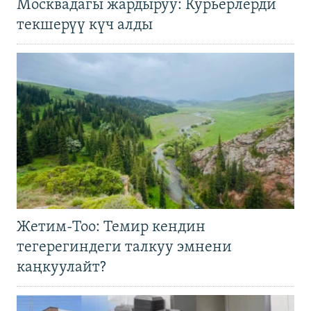
Москвадагы жардыруу: Курьерлерди
текшерүү күч алды
Жетим-Тоо: Темир кендин
тегерегиндеги талкуу эмнени
каңкуулайт?