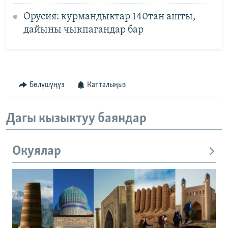
Орусия: курмандыктар 140тан ашты,
дайыны чыкпагандар бар
Бөлүшүңүз
Катталыңыз
Дагы кызыктуу баяндар
Окуялар