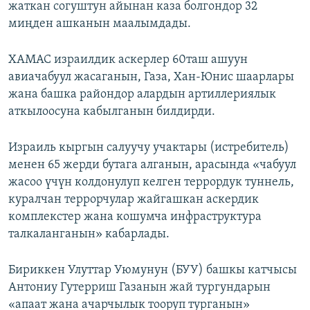
жаткан согуштун айынан каза болгондор 32
миңден ашканын маалымдады.
ХАМАС израилдик аскерлер 60таш ашуун
авиачабуул жасаганын, Газа, Хан-Юнис шаарлары
жана башка райондор алардын артиллериялык
аткылоосуна кабылганын билдирди.
Израиль кыргын салуучу учактары (истребитель)
менен 65 жерди бутага алганын, арасында «чабуул
жасоо үчүн колдонулуп келген террордук туннель,
куралчан террорчулар жайгашкан аскердик
комплекстер жана кошумча инфраструктура
талкаланганын» кабарлады.
Бириккен Улуттар Уюмунун (БУУ) башкы катчысы
Антониу Гутерриш Газанын жай тургундарын
«апаат жана ачарчылык тооруп турганын»