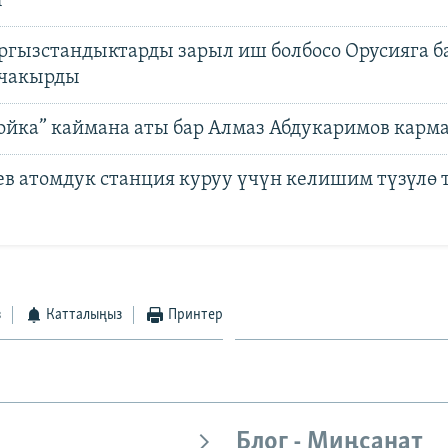
ы
гызстандыктарды зарыл иш болбосо Орусияга б
 чакырды
ойка” каймана аты бар Алмаз Абдукаримов карм
ев атомдук станция куруу үчүн келишим түзүлө
з
Катталыңыз
Принтер
Блог - Миңсанат