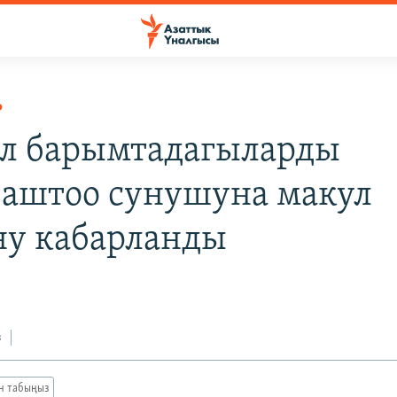
Р
л барымтадагыларды
аштоо сунушуна макул
ну кабарланды
з
ан табыңыз