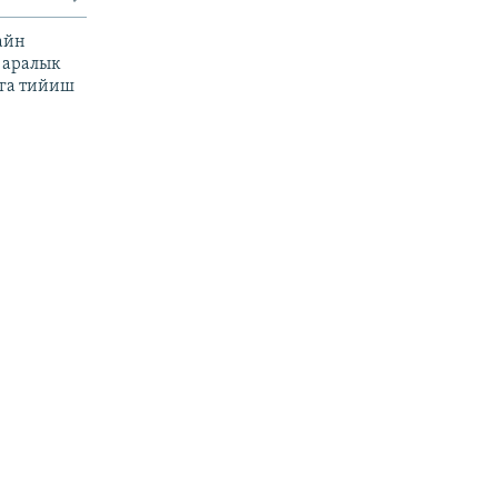
айн
 аралык
га тийиш