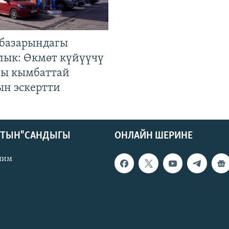
базарындагы
лык: Өкмөт күйүүчү
гы кымбаттай
ын эскертти
КТЫН" САНДЫГЫ
ОНЛАЙН ШЕРИНЕ
лим