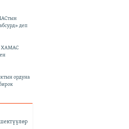
АМАСтын
абсурд» деп
и ХАМАС
ген
ыктын ордуна
 бирок
 шектүүлөр