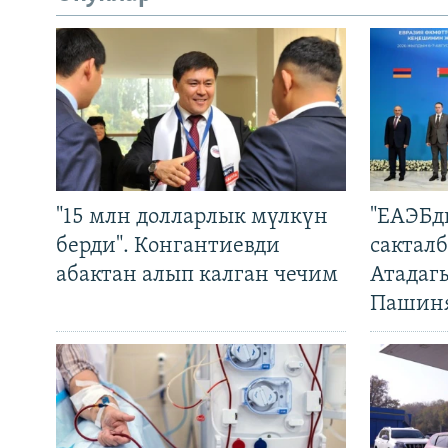
"15 млн долларлык мүлкүн
"ЕАЭБд
берди". Конгантиевди
сакталб
абактан алып калган чечим
Атадаг
Пашин