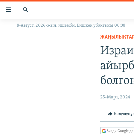
Линктер
Мазмунга
өтүңүз
Издөө
8-Август, 2026-жыл, ишемби, Бишкек убактысы 00:38
ЖАҢЫЛЫКТАР
Навигацияга
өтүңүз
ЖАҢЫЛЫКТА
КЫРГЫЗСТАН
Издөөгө
Израи
ДҮЙНӨ
КЫРГЫЗСТАН
салыңыз
УКРАИНА
САЯСАТ
ДҮЙНӨ
айырб
АТАЙЫН ИЛИКТӨӨ
ЭКОНОМИКА
БОРБОР АЗИЯ
болго
ТВ ПРОГРАММАЛАР
МАДАНИЯТ
ПОДКАСТ
БҮГҮН АЗАТТЫКТА
25-Март, 2024
ӨЗГӨЧӨ ПИКИР
ЭКСПЕРТТЕР ТАЛДАЙТ
БИЗ ЖАНА ДҮЙНӨ
Бөлүшүңү
ДАНИСТЕ
Бизди Google'д