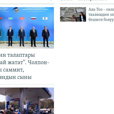
Ала-Тоо – онл
таалимдин эл
бешиги болуу
ин талаптары
ай жатат". Чолпон-
ы саммит,
яндын сыны