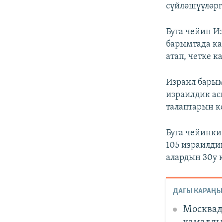
сүйлөшүүлөрг
Буга чейин 
барымтада ка
атап, четке к
Израил барым
израилдик ас
талаптарын 
Буга чейинки
105 израилди
алардын 30у 
ДАГЫ КАРАҢЫ
Москвад