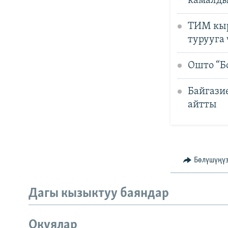
камалд
ТИМ кыр
турууга
Ошто “Б
Байгази
айтты
Бөлүшүңү
Дагы кызыктуу баяндар
Окуялар