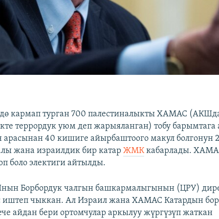
өдө кармап турган 700 палестиналыкты ХАМАС (АКШд
те террордук уюм деп жарыяланган) тобу барымтага
 арасынан 40 кишиге айырбаштоого макул болгонун 
лы жана израилдик бир катар
ЖМК
кабарлады. ХАМА
п боло электиги айтылды.
Шнын
Борбордук чалгын башкармалыгынын (ЦРУ) дир
 иштеп чыккан. Ал Израил жана ХАМАС Катардын бо
ече айдан бери ортомчулар аркылуу жүргүзүп жаткан