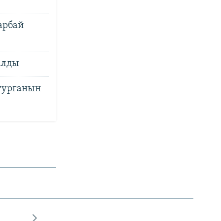
арбай
алды
 турганын