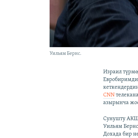
Уильям Бернс.
Израил түрм
Евробиримдик
кеткендердин
CNN
телекана
азырынча жоо
Сунушту АК
Уильям Бернс
Дохада бир н