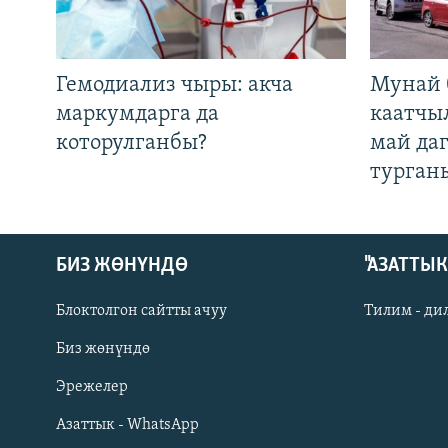
Гемодиализ чыры: акча
Мунай 
маркумдарга да
каатчы
которулганбы?
май да
турган
БИЗ ЖӨНҮНДӨ
"АЗАТТЫ
Блоктолгон сайтты ачуу
Тилим - ди
Биз жөнүндө
Русский
Эрежелер
Азаттык - WhatsApp
ОНЛАЙН ШЕРИНЕ