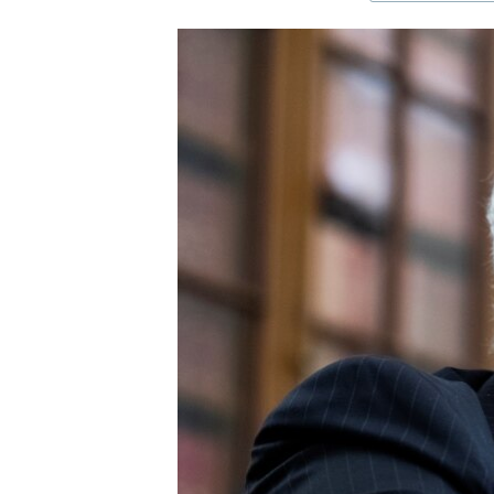
ЭЖЕ-СИҢДИЛЕР
АЗАТТЫК+
ЫҢГАЙСЫЗ СУРООЛОР