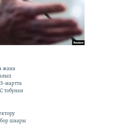
а жана
 алып
25-мартта
С тобунан
ектору
рбор шаары