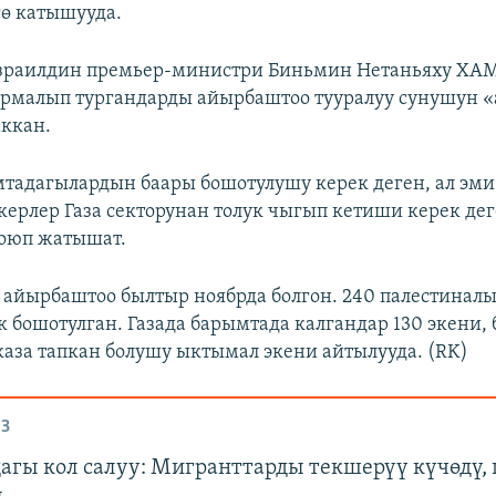
ө катышууда.
Израилдин премьер-министри Биньмин Нетаньяху Х
рмалып тургандарды айырбаштоо тууралуу сунушун «
аккан.
тадагылардын баары бошотулушу керек деген, ал эм
керлер Газа секторунан толук чыгып кетиши керек де
коюп жатышат.
 айырбаштоо былтыр ноябрда болгон. 240 палестинал
к бошотулган. Газада барымтада калгандар 130 экени,
каза тапкан болушу ыктымал экени айтылууда. (RK)
З
агы кол салуу: Мигранттарды текшерүү күчөдү,