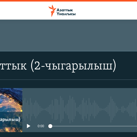
аттык (2-чыгарылыш)
No media source currently avail
0:00