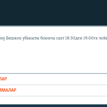
күнү Бишкек убакыты боюнча саат 18:30ден 19:00га чей
ЛАР
ММАЛАР