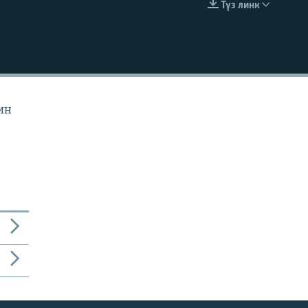
Түз линк
EMBED
ин