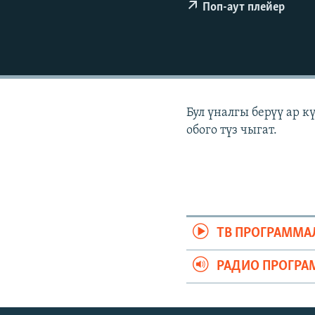
ЭЖЕ-СИҢДИЛЕР
Поп-аут плейер
АЗАТТЫК+
ЫҢГАЙСЫЗ СУРООЛОР
Бул үналгы берүү ар 
обого түз чыгат.
ТВ ПРОГРАММА
РАДИО ПРОГРА