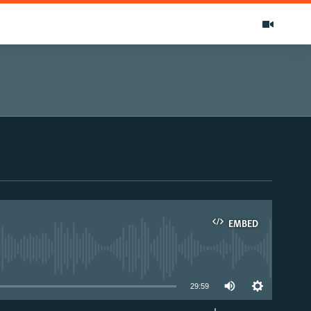
EMBED
able
29:59