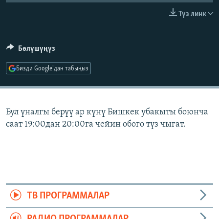
ОНЛАЙН ШЕРИНЕ
ЭЖЕ-СИҢДИЛЕР
Түз линк
АЗАТТЫК+
ЫҢГАЙСЫЗ СУРООЛОР
Бөлүшүңүз
Бизди Google'дан табыңыз
ЭЕ/АРнун бардык сайттары
Бул үналгы берүү ар күнү Бишкек убакыты боюнча
саат 19:00дан 20:00га чейин обого түз чыгат.
ТВ ПРОГРАММАЛАР