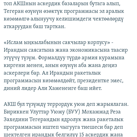
топ АКШнын аскердик базаларын бутага алып,
Тегеран өзүнүн өзөктүк программасы эл аралык
көзөмөлгө алынуучу келишимдеги чектөөлөрдү
аткаруудан баш тарткан.
«Ислам ыңкылабынын сакчылар корпусу» -
Ирандын саясатына жана экономикасына таасир
этүүчү түзүм. Формалдуу түрдө армия курамына
киргени менен, анын өзүнүн аба жана деңиз
аскерлери бар. Ал Ирандын ракеталык
программасын көзөмөлдөйт, президентке эмес,
диний лидер Али Хаменеиге баш ийет.
АКШ бул түзүмдү террордук уюм деп жарыялаган.
Бириккен Улуттар Уюму (БУУ) Мохаммад Реза
Захедини Тегерандын ядролук жана ракеталык
программасын иштеп чыгууга тиешеси бар деп
шектелген ирандык белгилүү 15 аскердик жана