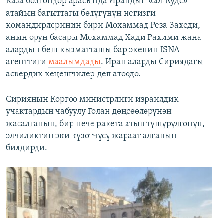
Каза болгондор арасында Ирандын «ал-Кудс»
атайын багыттагы бөлүгүнүн негизги
командирлеринин бири Мохаммад Реза Захеди,
анын орун басары Мохаммад Хади Рахими жана
алардын беш кызматташы бар экенин ISNA
агенттиги
маалымдады
. Иран аларды Сириядагы
аскердик кеңешчилер деп атоодо.
Сириянын Коргоо министрлиги израилдик
учактардын чабуулу Голан дөңсөөлөрүнөн
жасалганын, бир нече ракета атып түшүрүлгөнүн,
элчиликтин эки күзөтчүсү жараат алганын
билдирди.