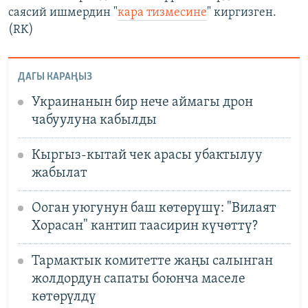
саясий ишмердин "
кара тизмесине
" киргизген.
(RK)
ДАГЫ КАРАҢЫЗ
Украинанын бир нече аймагы дрон
чабуулуна кабылды
Кыргыз-кытай чек арасы убактылуу
жабылат
Ооган уюгунун баш көтөрүшү: "Вилаят
Хорасан" кантип таасирин күчөттү?
Тармактык комитетте жаңы салынган
жолдордун сапаты боюнча маселе
көтөрүлдү