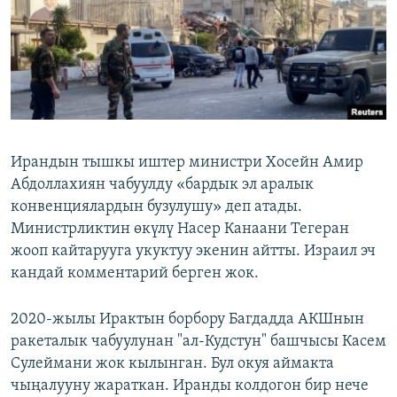
Ирандын тышкы иштер министри Хосейн Амир
Абдоллахиян чабуулду «бардык эл аралык
конвенциялардын бузулушу» деп атады.
Министрликтин өкүлү Насер Канаани Тегеран
жооп кайтарууга укуктуу экенин айтты. Израил эч
кандай комментарий берген жок.
2020-жылы Ирактын борбору Багдадда АКШнын
ракеталык чабуулунан "ал-Кудстун" башчысы Касем
Сулеймани жок кылынган. Бул окуя аймакта
чыңалууну жараткан. Иранды колдогон бир нече