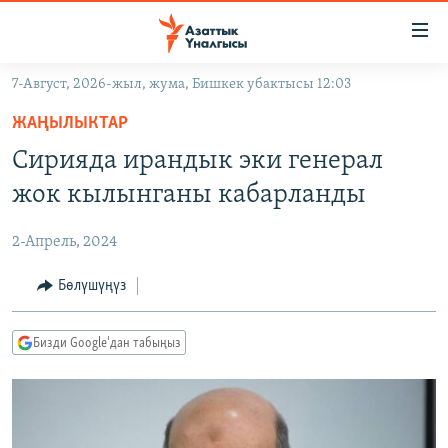
Линктер
Мазмунга
өтүңүз
7-Август, 2026-жыл, жума, Бишкек убактысы 12:03
Навигацияга
ЖАҢЫЛЫКТАР
өтүңүз
ЖАҢЫЛЫКТАР
КЫРГЫЗСТАН
Издөөгө
Сирияда ирандык эки генерал
салыңыз
ДҮЙНӨ
КЫРГЫЗСТАН
жок кылынганы кабарланды
УКРАИНА
САЯСАТ
ДҮЙНӨ
2-Апрель, 2024
АТАЙЫН ИЛИКТӨӨ
ЭКОНОМИКА
БОРБОР АЗИЯ
ТВ ПРОГРАММАЛАР
Бөлүшүңүз
МАДАНИЯТ
ПОДКАСТ
БҮГҮН АЗАТТЫКТА
Бизди Google'дан табыңыз
ӨЗГӨЧӨ ПИКИР
ЭКСПЕРТТЕР ТАЛДАЙТ
БИЗ ЖАНА ДҮЙНӨ
Русский
ДАНИСТЕ