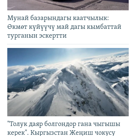
Мунай базарындагы каатчылык:
Өкмөт күйүүчү май дагы кымбаттай
турганын эскертти
"Толук даяр болгондор гана чыгышы
керек". Кыргызстан Жеңиш чокусу