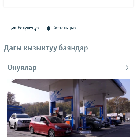
Бөлүшүңүз
Катталыңыз
Дагы кызыктуу баяндар
Окуялар