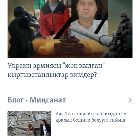
Украин армиясы "жок кылган"
кыргызстандыктар кимдер?
Блог - Миңсанат
Ала-Тоо – онлайн таалимдин эл
аралык бешиги болууга тийиш