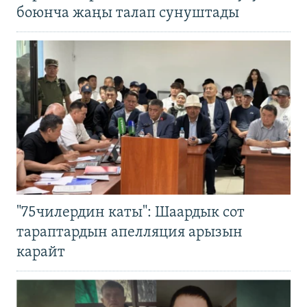
боюнча жаңы талап сунуштады
"75чилердин каты": Шаардык сот
тараптардын апелляция арызын
карайт