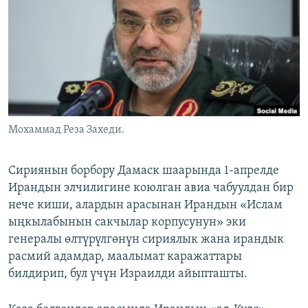
ОНЛАЙН ШЕРИНЕ
ЭЖЕ-СИҢДИЛЕР
АЗАТТЫК+
ЫҢГАЙСЫЗ СУРООЛОР
ЭЕ/АРнун бардык сайттары
Мохаммад Реза Захеди.
Сириянын борбору Дамаск шаарында 1-апрелде
Ирандын элчилигине коюлган авиа чабуулдан бир
нече киши, алардын арасынан Ирандын «Ислам
ыңкылабынын сакчылар корпусунун» эки
генералы өлтүрүлгөнүн сириялык жана ирандык
расмий адамдар, маалымат каражаттары
билдирип, бул үчүн Израилди айыпташты.