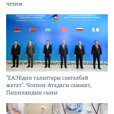
чечим
"ЕАЭБдин талаптары сакталбай
жатат". Чолпон-Атадагы саммит,
Пашиняндын сыны