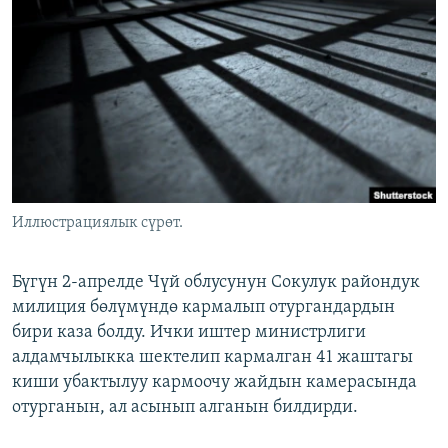
ОНЛАЙН ШЕРИНЕ
ЭЖЕ-СИҢДИЛЕР
АЗАТТЫК+
ЫҢГАЙСЫЗ СУРООЛОР
ЭЕ/АРнун бардык сайттары
Иллюстрациялык сүрөт.
Бүгүн 2-апрелде Чүй облусунун Сокулук райондук
милиция бөлүмүндө кармалып отургандардын
бири каза болду. Ички иштер министрлиги
алдамчылыкка шектелип кармалган 41 жаштагы
киши убактылуу кармоочу жайдын камерасында
отурганын, ал асынып алганын билдирди.