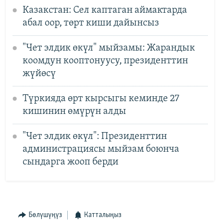
Казакстан: Сел каптаган аймактарда
абал оор, төрт киши дайынсыз
"Чет элдик өкүл" мыйзамы: Жарандык
коомдун кооптонуусу, президенттин
жүйөсү
Түркияда өрт кырсыгы кеминде 27
кишинин өмүрүн алды
"Чет элдик өкүл": Президенттин
администрациясы мыйзам боюнча
сындарга жооп берди
Бөлүшүңүз
Катталыңыз