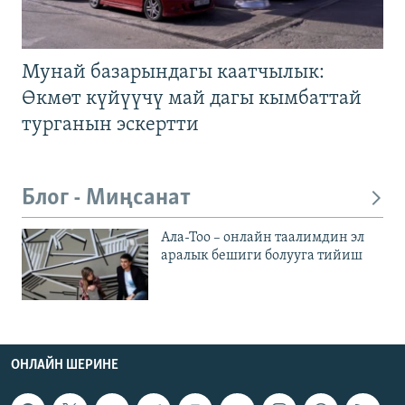
Мунай базарындагы каатчылык:
Өкмөт күйүүчү май дагы кымбаттай
турганын эскертти
Блог - Миңсанат
Ала-Тоо – онлайн таалимдин эл
аралык бешиги болууга тийиш
ОНЛАЙН ШЕРИНЕ