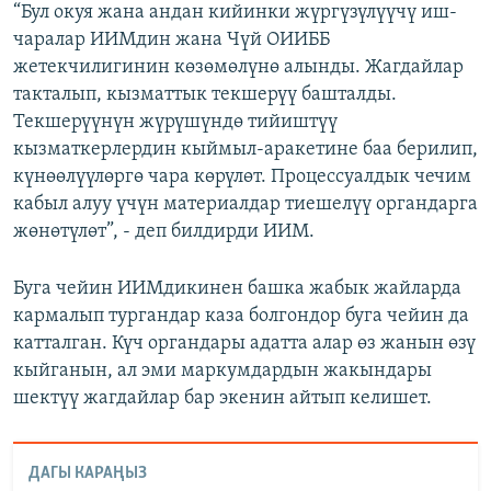
“Бул окуя жана андан кийинки жүргүзүлүүчү иш-
чаралар ИИМдин жана Чүй ОИИББ
жетекчилигинин көзөмөлүнө алынды. Жагдайлар
такталып, кызматтык текшерүү башталды.
Текшерүүнүн жүрүшүндө тийиштүү
кызматкерлердин кыймыл-аракетине баа берилип,
күнөөлүүлөргө чара көрүлөт. Процессуалдык чечим
кабыл алуу үчүн материалдар тиешелүү органдарга
жөнөтүлөт”, - деп билдирди ИИМ.
Буга чейин ИИМдикинен башка жабык жайларда
кармалып тургандар каза болгондор буга чейин да
катталган. Күч органдары адатта алар өз жанын өзү
кыйганын, ал эми маркумдардын жакындары
шектүү жагдайлар бар экенин айтып келишет.
ДАГЫ КАРАҢЫЗ