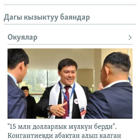
Дагы кызыктуу баяндар
Окуялар
"15 млн долларлык мүлкүн берди".
Конгантиевди абактан алып калган