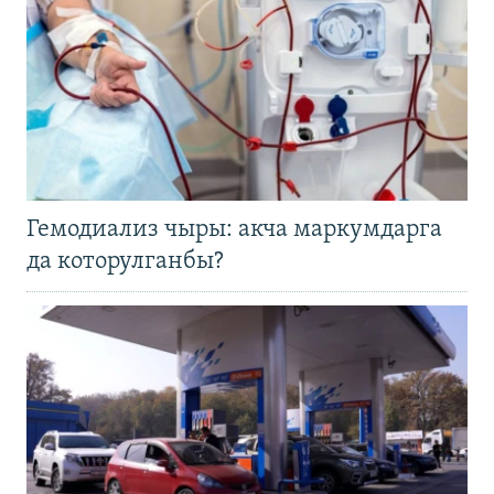
Гемодиализ чыры: акча маркумдарга
да которулганбы?