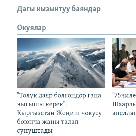
Дагы кызыктуу баяндар
Окуялар
"Толук даяр болгондор гана
"75чиле
чыгышы керек".
Шаарды
Кыргызстан Жеңиш чокусу
апелля
боюнча жаңы талап
сунуштады