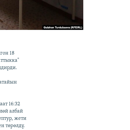
гон 18
аттыкка"
лдирди.
 атайын
ат 16:32
лөй албай
уптур, жети
н төрөлдү.