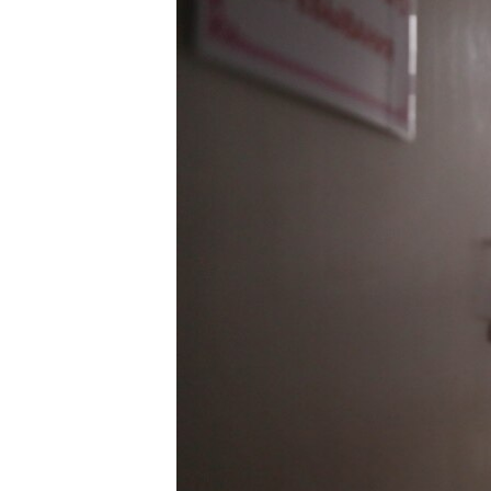
ЭЖЕ-СИҢДИЛЕР
АЗАТТЫК+
ЫҢГАЙСЫЗ СУРООЛОР