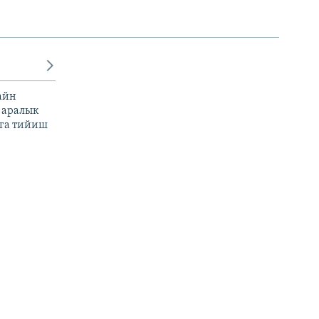
айн
 аралык
га тийиш