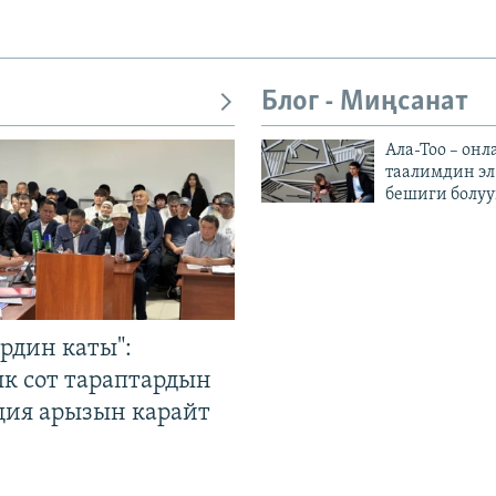
Блог - Миңсанат
Ала-Тоо – онл
таалимдин эл
бешиги болуу
рдин каты":
к сот тараптардын
ция арызын карайт