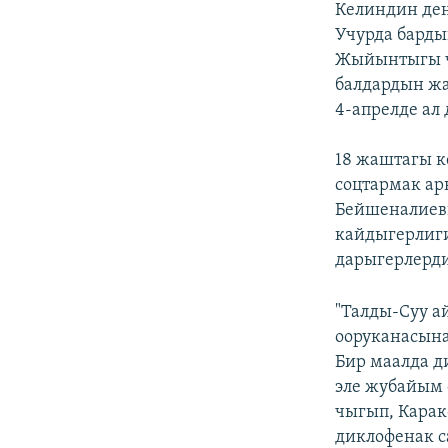
Келиндин ден
Учурда барды
Жыйынтыгы чы
балдардын жа
4-апрелде ал 
18 жаштагы к
соцтармак ар
Бейшеналиев
кайдыгерлиги
дарыгерлерди
"Талды-Суу а
ооруканасына
Бир маалда д
эле жубайым 
чыгып, Карак
диклофенак с