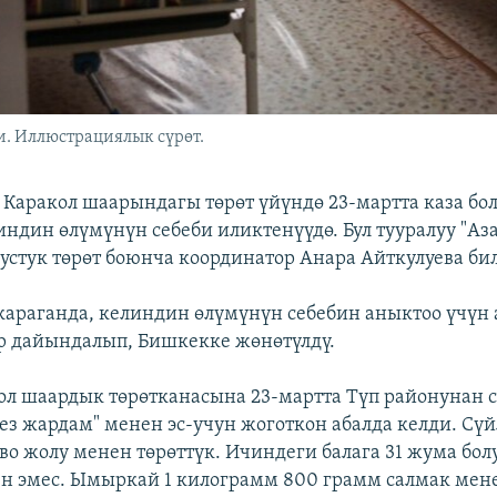
. Иллюстрациялык сүрөт.
Каракол шаарындагы төрөт үйүндө 23-мартта каза бол
ндин өлүмүнүн себеби иликтенүүдө. Бул тууралуу "Аз
устук төрөт боюнча координатор Анара Айткулуева би
караганда, келиндин өлүмүнүн себебин аныктоо үчүн
р дайындалып, Бишкекке жөнөтүлдү.
ол шаардык төрөтканасына 23-мартта Түп районунан са
ез жардам" менен эс-учун жоготкон абалда келди. Сүй
ево жолу менен төрөттүк. Ичиндеги балага 31 жума бол
ен эмес. Ымыркай 1 килограмм 800 грамм салмак мене