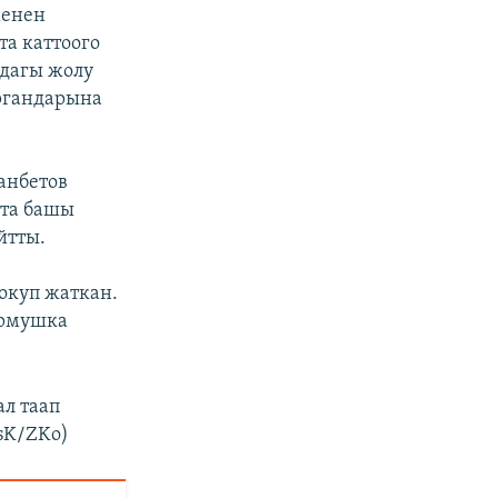
менен
а каттоого
 дагы жолу
органдарына
анбетов
тта башы
йтты.
окуп жаткан.
урмушка
л таап
AsK/ZKo)