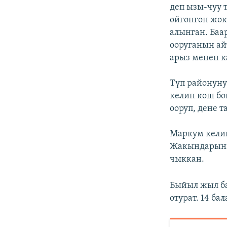
деп ызы-чуу 
ойгонгон жок
алынган. Баа
ооруганын ай
арыз менен к
Түп районуну
келин кош бо
ооруп, дене 
Маркум келин
Жакындарынын
чыккан.
Быйыл жыл ба
отурат. 14 ба