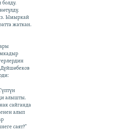
 болду.
нөтүлдү.
ыз. Ымыркай
атта жаткан.
дары
ымкадыр
герлердин
н Дүйшөбеков
рди:
Түптүн
ди алышты.
нак сайганда
менен алып
ар
неге саят?"