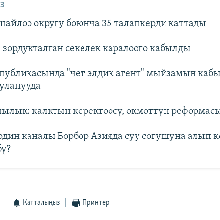
З
шайлоо округу боюнча 35 талапкерди каттады
: зордукталган секелек каралоого кабылды
спубликасында "чет элдик агент" мыйзамын кабы
 уланууда
ылык: калктын керектөөсү, өкмөттүн реформас
рдин каналы Борбор Азияда суу согушуна алып 
ү?
з
Катталыңыз
Принтер