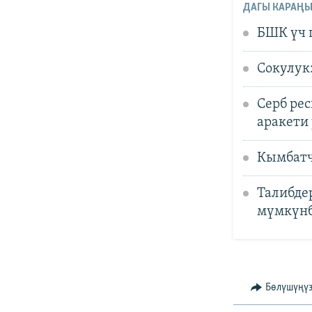
ДАГЫ КАРАҢЫ
БШК үч 
Сокулук
Серб ре
аракети
Кымбатч
Талибде
мүмкүнб
Бөлүшүңү