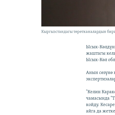
Кыргызстандагы төрөтканалардын бири
Ысык-Көлдүн 
жаштагы кели
Ысык-Көл обл
Анын сөзүнө 
экспертизала
"Келин Карак
чамасында "Т
койду. Кесар
айга да жетк