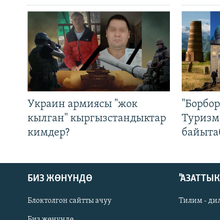
Украин армиясы "жок
"Борбо
кылган" кыргызстандыктар
Туризм
кимдер?
байыта
БИЗ ЖӨНҮНДӨ
"АЗАТТЫ
Блоктолгон сайтты ачуу
Тилим - ди
Биз жөнүндө