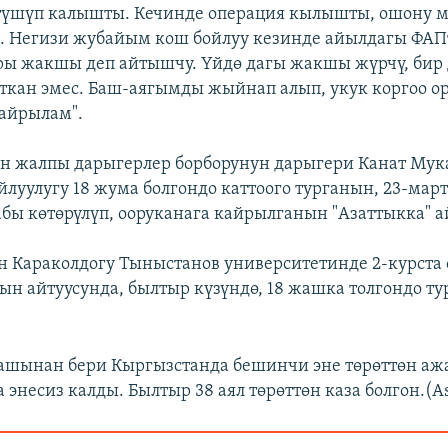
түшүп калышты. Кечинде операция кылышты, ошону 
. Негизи жубайым кош бойлуу кезинде айылдагы ФАПт
ры жакшы деп айтышчу. Үйдө дагы жакшы жүрчү, бир
ткан эмес. Баш-аягымды жыйнап алып, укук коргоо 
айрылам".
н жалпы дарыгерлер борборунун дарыгери Канат Мук
йлуулугу 18 жума болгондо каттоого турганын, 23-мар
табы көтөрүлүп, ооруканага кайрылганын "Азаттыкка" а
 Караколдогу Тыныстанов университетинде 2-курста 
 айтуусунда, былтыр күзүндө, 18 жашка толгондо т
шынан бери Кыргызстанда бешинчи эне төрөттөн ажа
ла энесиз калды. Былтыр 38 аял төрөттөн каза болгон.(