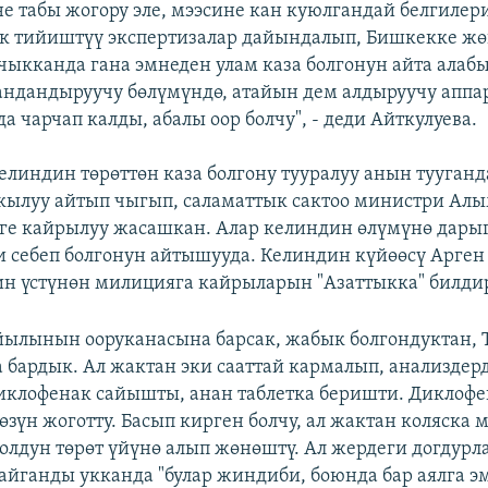
е табы жогору эле, мээсине кан куюлгандай белгилери
к тийиштүү экспертизалар дайындалып, Бишкекке жө
кканда гана эмнеден улам каза болгонун айта алаб
ндандыруучу бөлүмүндө, атайын дем алдыруучу аппар
да чарчап калды, абалы оор болчу", - деди Айткулуева.
елиндин төрөттөн каза болгону тууралуу анын тууган
кылуу айтып чыгып, саламаттык сактоо министри Ал
ге кайрылуу жасашкан. Алар келиндин өлүмүнө дары
 себеп болгонун айтышууда. Келиндин күйөөсү Арге
н үстүнөн милицияга кайрыларын "Азаттыкка" билди
йылынын ооруканасына барсак, жабык болгондуктан, 
 бардык. Ал жактан эки сааттай кармалып, анализдер
иклофенак сайышты, анан таблетка беришти. Диклофе
өзүн жоготту. Басып кирген болчу, ал жактан коляска 
олдун төрөт үйүнө алып жөнөштү. Ал жердеги догдурл
айганды укканда "булар жиндиби, боюнда бар аялга эм