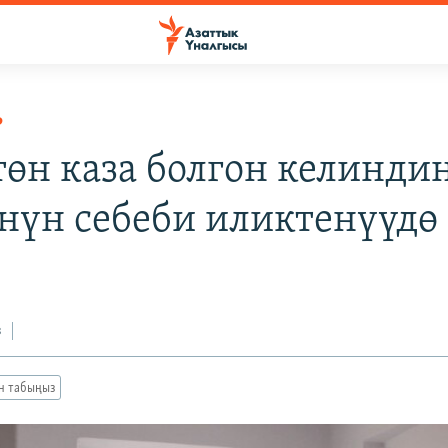
Р
төн каза болгон келинди
нүн себеби иликтенүүдө
з
ан табыңыз