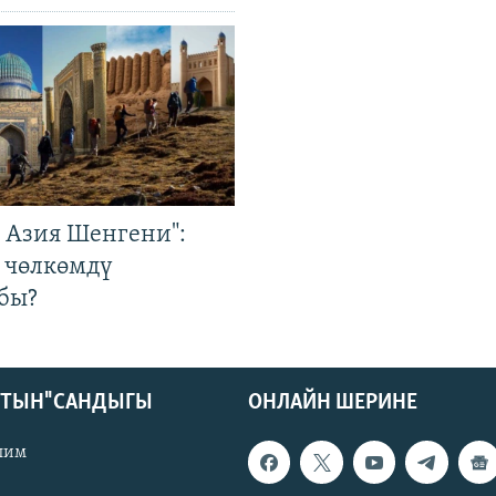
р Азия Шенгени":
 чөлкөмдү
бы?
КТЫН" САНДЫГЫ
ОНЛАЙН ШЕРИНЕ
лим