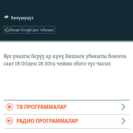
ОНЛАЙН ШЕРИНЕ
ЭЖЕ-СИҢДИЛЕР
АЗАТТЫК+
Бөлүшүңүз
ЫҢГАЙСЫЗ СУРООЛОР
Бизди Google'дан табыңыз
ЭЕ/АРнун бардык сайттары
Бул үналгы берүү ар күнү Бишкек убакыты боюнча
саат 18:00ден 18:30га чейин обого түз чыгат.
ТВ ПРОГРАММАЛАР
РАДИО ПРОГРАММАЛАР