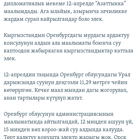
дипломатиялык мекеме 12-апрелде “Азаттыкка”
маалымдады. Ага ылайык, азырынча элчиликке
жардам сурап кайрылгандар боло элек.
Кыргызстандын Оренбургдагы мурдагы ардактуу
консулунун алдын ала маалыматы боюнча суу
каптоодон жабыркаган кыргызстандыктар каттала
элек.
12-апрелдин таңында Оренбург облусундагы Урал
дарыясында суунун деңгээли 11,29 метрге чейин
көтөрүлгөн. Кечке маал мындан дагы жогорулап,
анан тартылары күтүлүп жатат.
Оренбург облусунун администрациясынын
маалыматында айтылгандай, 12 миңден ашуун үй,
15 миңден көп короо-жай суу алдында калууда.
Төрт калктуу конушта электр жарыгы жок. Орск