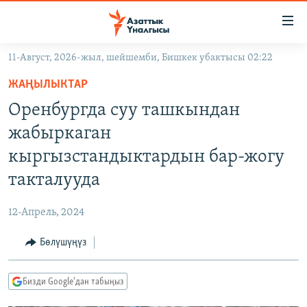
Линктер
Мазмунга
өтүңүз
11-Август, 2026-жыл, шейшемби, Бишкек убактысы 02:22
Навигацияга
ЖАҢЫЛЫКТАР
өтүңүз
ЖАҢЫЛЫКТАР
КЫРГЫЗСТАН
Издөөгө
Оренбургда суу ташкындан
салыңыз
ДҮЙНӨ
КЫРГЫЗСТАН
жабыркаган
УКРАИНА
САЯСАТ
ДҮЙНӨ
кыргызстандыктардын бар-жогу
АТАЙЫН ИЛИКТӨӨ
ЭКОНОМИКА
БОРБОР АЗИЯ
такталууда
ТВ ПРОГРАММАЛАР
МАДАНИЯТ
12-Апрель, 2024
ПОДКАСТ
БҮГҮН АЗАТТЫКТА
Бөлүшүңүз
ӨЗГӨЧӨ ПИКИР
ЭКСПЕРТТЕР ТАЛДАЙТ
БИЗ ЖАНА ДҮЙНӨ
Русский
Бизди Google'дан табыңыз
ДАНИСТЕ