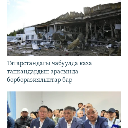
Татарстандагы чабуулда каза
тапкандардын арасында
борборазиялыктар бар