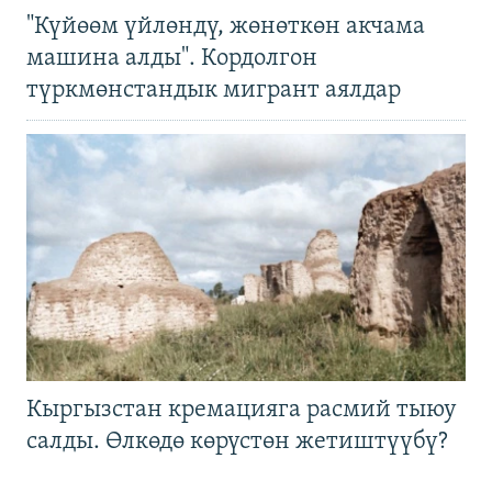
"Күйөөм үйлөндү, жөнөткөн акчама
машина алды". Кордолгон
түркмөнстандык мигрант аялдар
Кыргызстан кремацияга расмий тыюу
салды. Өлкөдө көрүстөн жетиштүүбү?