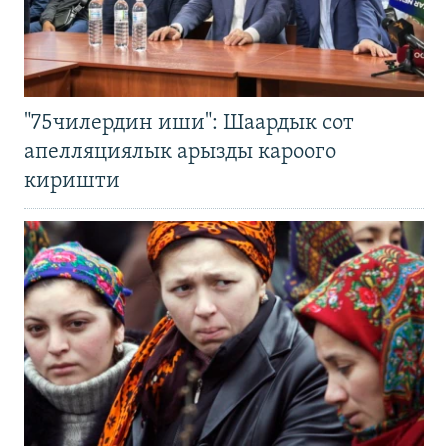
"75чилердин иши": Шаардык сот
апелляциялык арызды кароого
киришти