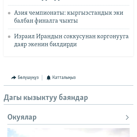
Азия чемпионаты: кыргызстандык эки
балбан финалга чыкты
Израил Ирандын соккусунан коргонууга
даяр экенин билдирди
Бөлүшүңүз
Катталыңыз
Дагы кызыктуу баяндар
Окуялар