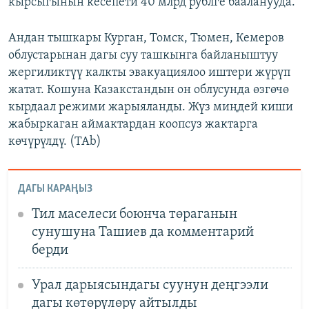
кырсыгынын кесепети 40 млрд рублге бааланууда.
Андан тышкары Курган, Томск, Тюмен, Кемеров
облустарынан дагы суу ташкынга байланыштуу
жергиликтүү калкты эвакуациялоо иштери жүрүп
жатат. Кошуна Казакстандын он облусунда өзгөчө
кырдаал режими жарыяланды. Жүз миңдей киши
жабыркаган аймактардан коопсуз жактарга
көчүрүлдү. (TAb)
ДАГЫ КАРАҢЫЗ
Тил маселеси боюнча төраганын
сунушуна Ташиев да комментарий
берди
Урал дарыясындагы суунун деңгээли
дагы көтөрүлөрү айтылды