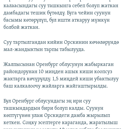
калаасындагы суу ташкынга себеп болуп жаткан
дамбадагы тешик бүтөлдү. Буга чейин суунун
басымы көтөрүлүп, бул ишти аткаруу мүмкүн
болбой жаткан.
Суу тартылгандан кийин Орскинин көчөлөрүндө
мал-жандыктын тарпы табылууда.
Жалпысынан Оренбург облусунун жабыркаган
райондорунан 10 миңден ашык киши коопсуз
жактарга көчүрүлдү. 1,5 миңдей киши убактылуу
баш калкалоочу жайларга жайгаштырылды.
Бул Оренбург облусундагы эң ири суу
ташкындардын бири болуп калды. Суунун
көптүгүнөн улам Орскидеги дамба жырылып
кеткен. Соңку эсептерге караганда, жаратылыш