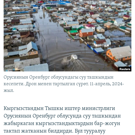
ОНЛАЙН ШЕРИНЕ
ЭЖЕ-СИҢДИЛЕР
АЗАТТЫК+
ЫҢГАЙСЫЗ СУРООЛОР
ЭЕ/АРнун бардык сайттары
Орусиянын Оренбург облусундагы суу ташкындын
кесепети. Дрон менен тартылган сүрөт. 11-апрель, 2024-
жыл.
Кыргызстандын Тышкы иштер министрлиги
Орусиянын Оренбург облусунда суу ташкындан
жабыркаган кыргызстандыктардын бар-жогун
тактап жатканын билдирди. Бул тууралуу