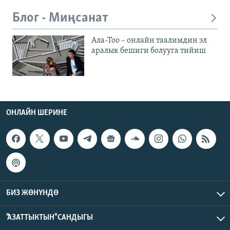
Блог - Миңсанат
Ала-Тоо – онлайн таалимдин эл
аралык бешиги болууга тийиш
ОНЛАЙН ШЕРИНЕ
БИЗ ЖӨНҮНДӨ
"АЗАТТЫКТЫН" САНДЫГЫ