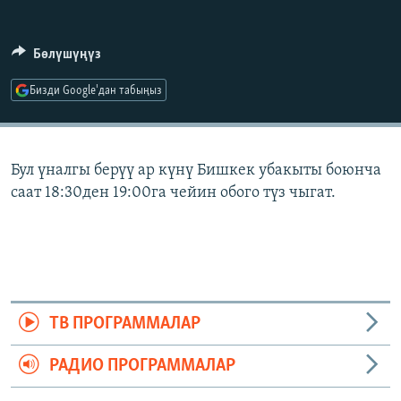
ОНЛАЙН ШЕРИНЕ
ЭЖЕ-СИҢДИЛЕР
АЗАТТЫК+
Бөлүшүңүз
ЫҢГАЙСЫЗ СУРООЛОР
Бизди Google'дан табыңыз
ЭЕ/АРнун бардык сайттары
Бул үналгы берүү ар күнү Бишкек убакыты боюнча
саат 18:30ден 19:00га чейин обого түз чыгат.
ТВ ПРОГРАММАЛАР
РАДИО ПРОГРАММАЛАР