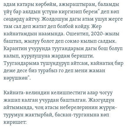
адам катары көрбөйм, ажыраштырам, баламды
үйү бар аялдын үстүнө киргизип берем" деп көп
сөздөрдү айтчу. Жолдошум дагы атам ушул жерге
там сал деп жатат деп болбой койду. Жер
кайнатамдын наамында. Ошентип, 2020-жылы
баштап, жылуу болот деп сокмо кылып салдык.
Карантин учурунда туугандарым дагы бош болуп
калып, курулушуна жардам беришти.
Туугандарыма түшүндүрүп айтсам, кайнатаң бир
деме десе биз турабыз го деп мени жаман
көрүшкөн".
Кайната-келиндин келишпестиги алар чогуу
жашап калган учурдан башталган. Жазгүлдүн
айтымында, чоң атасы неберелеринин жүрүм-
турумун жактырбай, баскан-турганына көп
киришет: