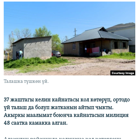
ОНЛАЙН ШЕРИНЕ
ЭЖЕ-СИҢДИЛЕР
АЗАТТЫК+
ЫҢГАЙСЫЗ СУРООЛОР
ЭЕ/АРнун бардык сайттары
Талашка түшкөн үй.
37 жаштагы келин кайнатасы кол көтөрүп, ортодо
үй талаш да болуп жатканын айтып чыкты.
Акыркы маалымат боюнча кайнатасын милиция
48 саатка камакка алган.