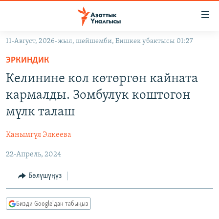
Линктер
Мазмунга
өтүңүз
11-Август, 2026-жыл, шейшемби, Бишкек убактысы 01:27
Навигацияга
ЖАҢЫЛЫКТАР
өтүңүз
ЭРКИНДИК
КЫРГЫЗСТАН
Издөөгө
Келинине кол көтөргөн кайната
салыңыз
ДҮЙНӨ
КЫРГЫЗСТАН
кармалды. Зомбулук коштогон
УКРАИНА
САЯСАТ
ДҮЙНӨ
мүлк талаш
АТАЙЫН ИЛИКТӨӨ
ЭКОНОМИКА
БОРБОР АЗИЯ
Канымгүл Элкеева
ТВ ПРОГРАММАЛАР
МАДАНИЯТ
22-Апрель, 2024
ПОДКАСТ
БҮГҮН АЗАТТЫКТА
ӨЗГӨЧӨ ПИКИР
ЭКСПЕРТТЕР ТАЛДАЙТ
Бөлүшүңүз
БИЗ ЖАНА ДҮЙНӨ
Русский
Бизди Google'дан табыңыз
ДАНИСТЕ