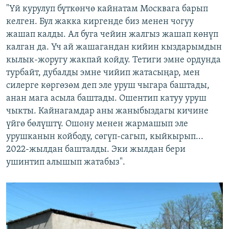
"Үй курулуп бүткөнчө кайнатам Москвага барып
келген. Бул жакка киргенде биз менен чогуу
жашап калды. Ал буга чейин жалгыз жашап көнүп
калган да. Үч ай жашагандан кийин кыздарымдын
кылык-жоругу жакпай койду. Тетиги эмне ордунда
турбайт, дубалды эмне чийип жатасыңар, мен
силерге көргөзөм деп эле уруш чыгара баштады,
анан мага асыла баштады. Ошентип катуу уруш
чыкты. Кайнагамдар аны жаныбыздагы кичине
үйгө бөлүштү. Ошону менен жармашып эле
урушканын койбоду, сөгүп-сагып, кыйкырып...
2022-жылдан башталды. Эки жылдан бери
ушинтип алышып жатабыз".