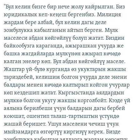
"Бул келин бизге бир нече жолу кайрылган. Биз
юридикалык кеп-кеңеш бергенбиз. Милиция
жардам бере албай, бул келин дагы деле
зомбулукка кабылганын айтып берген. Мүлк
маселеси абдан көйгөйлүү болуп жатат. Биздин
байкообузга караганда, ажырашкан учурда же
башка жагдайларда мүлкүнөн ажырап көчөдө
калган энелер көп. Бул абдан көйгөйлүү маселе.
Жаштар үй-бүлө курганда өз укуктарын жакшы
тариздебей, келишим болгон учурда деле энени
балдары менен көчөдө калтырып койгон учурлар
көп кездешип жатат. Кыргызстанда аялдардын
мүлккө болгон укугу жакшы корголбойт. Кээде үй
аялына берилбеши үчун балдарын дагы бербей
коюшат, ошентип талаш-тартыштын үстүндө
жашай беришет. Ушул маселени чечиш үчун
мыйзамдарга өзгөртүү киргизүү керек. Бизде
зомбулукка кабылган аялдарга жардам көрсөтүү