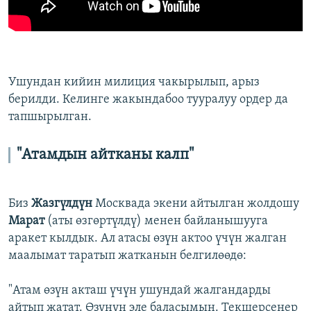
Ушундан кийин милиция чакырылып, арыз
берилди. Келинге жакындабоо тууралуу ордер да
тапшырылган.
"Атамдын айтканы калп"
Биз
Жазгүлдүн
Москвада экени айтылган жолдошу
Марат
(аты өзгөртүлдү) менен байланышууга
аракет кылдык. Ал атасы өзүн актоо үчүн жалган
маалымат таратып жатканын белгилөөдө:
"Атам өзүн акташ үчүн ушундай жалгандарды
айтып жатат. Өзүнүн эле баласымын. Текшерсеңер