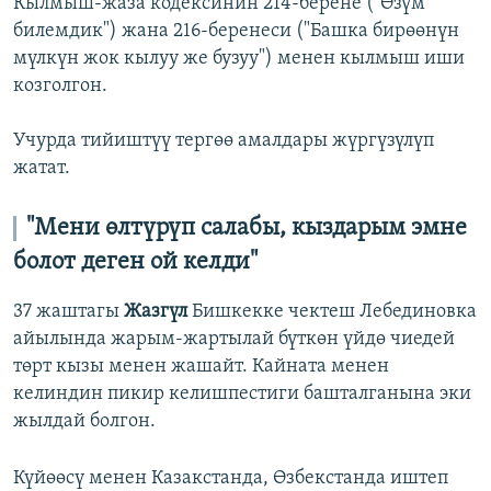
Кылмыш-жаза кодексинин 214-берене ("Өзүм
билемдик") жана 216-беренеси ("Башка бирөөнүн
мүлкүн жок кылуу же бузуу") менен кылмыш иши
козголгон.
Учурда тийиштүү тергөө амалдары жүргүзүлүп
жатат.
"Мени өлтүрүп салабы, кыздарым эмне
болот деген ой келди"
37 жаштагы
Жазгүл
Бишкекке чектеш Лебединовка
айылында жарым-жартылай бүткөн үйдө чиедей
төрт кызы менен жашайт. Кайната менен
келиндин пикир келишпестиги башталганына эки
жылдай болгон.
Күйөөсү менен Казакстанда, Өзбекстанда иштеп