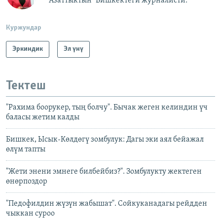
"Азаттыктын" Бишкектеги журналисти.
Куржундар
Эркиндик
Эл үнү
Тектеш
"Рахима боорукер, тың болчу". Бычак жеген келиндин үч
баласы жетим калды
Бишкек, Ысык-Көлдөгү зомбулук: Дагы эки аял бейажал
өлүм тапты
"Жети энени эмнеге билбейбиз?". Зомбулукту жектеген
өнөрпоздор
"Педофилдин жүзүн жабышат". Сойкуканадагы рейдден
чыккан суроо