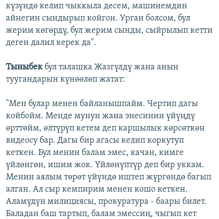
күзүндө келип чыккыла десем, машинемдин
айнегин сындырып койгон. Урган болсом, бул
жерим көгөрдү, бул жерим сынды, сыйрылып кетти
деген далил керек да".
Тыныбек
бул талашка Жазгүлдү жана анын
туугандарын күнөөлөп жатат:
"Мен булар менен байланышпайм. Чертип дагы
койбойм. Менде мунун жана энесинин үйүңдү
өрттөйм, өлтүрүп кетем деп каршылык көрсөткөн
видеосу бар. Дагы бир агасы келип коркутуп
кеткен. Бул менин балам эмес, качан, кимге
үйлөнгөн, ишим жок. Үйлөнүптүр деп бир уккам.
Менин аялым төрөт үйүндө иштеп жүргөндө багып
алган. Ал сыр кемпирим менен кошо кеткен.
Аламүдүн милициясы, прокуратура - баары билет.
Баладан баш тартып, балам эмессиң, чыгып кет