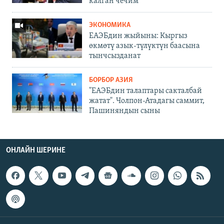
калган чечим
ЭКОНОМИКА
ЕАЭБдин жыйыны: Кыргыз
өкмөтү азык-түлүктүн баасына
тынчсызданат
БОРБОР АЗИЯ
"ЕАЭБдин талаптары сакталбай
жатат". Чолпон-Атадагы саммит,
Пашиняндын сыны
ОНЛАЙН ШЕРИНЕ