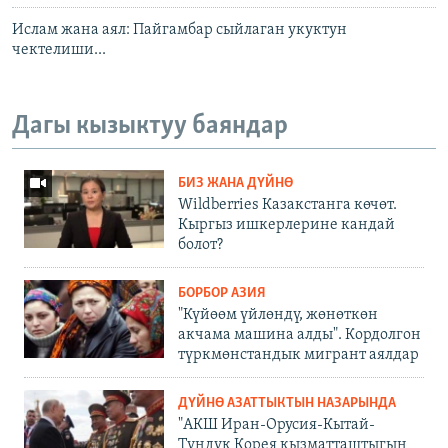
Ислам жана аял: Пайгамбар сыйлаган укуктун
чектелиши...
Дагы кызыктуу баяндар
БИЗ ЖАНА ДҮЙНӨ
Wildberries Казакстанга көчөт.
Кыргыз ишкерлерине кандай
болот?
БОРБОР АЗИЯ
"Күйөөм үйлөндү, жөнөткөн
акчама машина алды". Кордолгон
түркмөнстандык мигрант аялдар
ДҮЙНӨ АЗАТТЫКТЫН НАЗАРЫНДА
"АКШ Иран-Орусия-Кытай-
Түндүк Корея кызматташтыгын