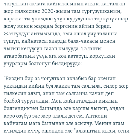
чогулткан акчага кайнатасынын атына катталган
жер тилкесине 2020-жылы там тургузушканын,
каражатты үнөмдөө үчүн курулушка төркүнү ашар
жолу менен жардам бергенин айтып берди.
Жазгүлдүн айтымында, эми ошол үйү талашка
түшүп, кайнатасы аларды бала-чакасы менен
чыгып кетүүсүн талап кылууда. Талапты
аткарбаганы үчүн ага кол көтөрүп, коркуткан
учурлары болгонун билдирүүдө:
"Биздин бир аз чогулткан акчабыз бар экенин
уккандан кийин бул жакка там салгыла, силер жер
тилкесин алып, анан там салганча качан деп
болбой туруп алды. Мен кайнатамдын кыялын
билгендиктен башында эле каршы чыгып, андан
көрө өзүбүз эле жер алалы дегем. Анткени
кайнатам мага башынан эле асылчу. Менин атам
ичимдик иччү, ошондон эле "алкаштын кызы, сени