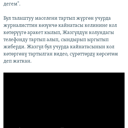
дегем".
Бул талаштуу маселени тартып жүргөн учурда
журналисттин көзүнчө кайнатасы келинине кол
көтөрүүгө аракет кылып, Жазгүлдүн колундагы
телефонду тартып алып, сындырып ыргытып
жиберди. Жазгүл бул учурда кайнатасынын кол
көтөргөнү тартылган видео, сүрөттөрдү көрсөтөм
деп жаткан.