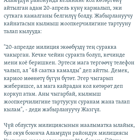
Аламүдүн районунда келинине кол көтөргөнү
айтылган адам 20-апрель күнү кармалып, эки
суткага камалганы белгилүү болду. Жабырлануучу
кайнатасын кылмыш жоопкерчилигине тартууну
талап кылууда:
"20-апрелде милиция экөөбүздү тең суракка
чакырган. Кечке чейин суракта болуп, кечинде
мени коё беришкен. Эртеси мага тергөөчү телефон
чалып, ал "48 саатка камалды" деп айтты. Демек,
кармоо мөөнөтү бүгүн бүтөт. Эгер чыгарып
жиберишсе, ал мага кайрадан кол көтөрөт деп
коркуп атам. Аны чыгарбай, кылмыш
жоопкерчилигине тартуусун суранам жана талап
кылам", - деди жабырлануучу Жазгүл.
Чүй облустук милициясынын маалыматка ылайык,
бул окуя боюнча Аламүдүн райондук милициясы