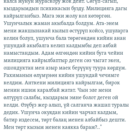
калса мунун мураскору жок дейт. Сөгүп-сагып,
кыздарымдын психикасын бузду. Милицияга дагы
кайрылганбыз. Мага эки жолу кол көтөргөн.
Ушунчалык жаман акыбалда болдум. Ата-энем
мени жакшынакай кылып өстүрүп койсо, ушуларга
келин болуп, ушунча бала төрөгөндөн кийин анан
ушундай акыбалга келип калдымбы деп аябай
намыстандым. Адам өлгөндөн кийин буга чейин
милицияга кайрылбаптыр деген сөз чыгат экен,
ошондуктан мен азыр маек берүүнү туура көрдүм.
Рахиманын өлүмүнөн кийин ушундай чечимге
келдим. Анткени милицияга кайрылгам, бирок
менин ишим каралбай жатат. Чын эле мени
өлтүрүп салабы, кыздарым эмне болот деген ой
келди. Өзүбүз жер алып, үй салганча жашап туралы
дедик. Ушунча окуядан кийин чарчап калдым,
батир издесем, төрт балаң менен албайбыз дешти.
Мен төрт кызым менен каякка барам?.."