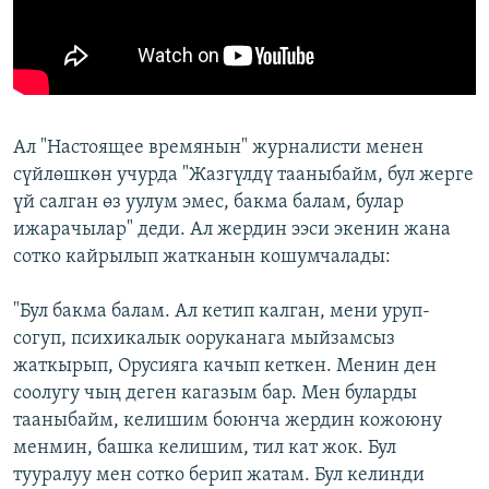
Ал "Настоящее времянын" журналисти менен
сүйлөшкөн учурда "Жазгүлдү тааныбайм, бул жерге
үй салган өз уулум эмес, бакма балам, булар
ижарачылар" деди. Ал жердин ээси экенин жана
сотко кайрылып жатканын кошумчалады:
"Бул бакма балам. Ал кетип калган, мени уруп-
согуп, психикалык ооруканага мыйзамсыз
жаткырып, Орусияга качып кеткен. Менин ден
соолугу чың деген кагазым бар. Мен буларды
тааныбайм, келишим боюнча жердин кожоюну
менмин, башка келишим, тил кат жок. Бул
тууралуу мен сотко берип жатам. Бул келинди