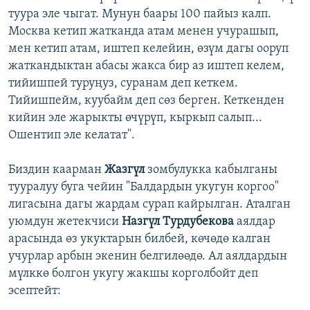
туура эле чыгат. Мунун баары 100 пайыз калп.
Москва кетип жатканда атам менен учурашып,
мен кетип атам, иштеп келейин, өзүм дагы ооруп
жаткандыктан абасы жакса бир аз иштеп келем,
тийишпей туруңуз, суранам деп кеткем.
Тийишпейм, куубайм деп сөз берген. Кеткенден
кийин эле жарыкты өчүрүп, кыркып салып...
Ошентип эле келатат".
Биздин каарман
Жазгүл
зомбулукка кабылганы
тууралуу буга чейин "Балдардын укугун коргоо"
лигасына дагы жардам сурап кайрылган. Аталган
уюмдун жетекчиси
Назгүл Турдубекова
аялдар
арасында өз укуктарын билбей, көчөдө калган
учурлар арбын экенин белгилөөдө. Ал аялдардын
мүлккө болгон укугу жакшы корголбойт деп
эсептейт: