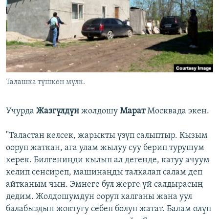
Талашка түшкөн мүлк.
Учурда
Жазгүлдүн
жолдошу
Марат
Москвада экен.
"Таластан келсек, жарыкты үзүп салыптыр. Кызым
ооруп жаткан, ага улам жылуу суу берип турушум
керек. Билгениңди кылып ал дегенде, катуу ачуум
келип сенсиреп, машинаңды талкалап салам деп
айтканым чын. Эмнеге бул жерге үй салдырасың
дедим. Жолдошумдун ооруп калганы жана уул
балабыздын жоктугу себеп болуп жатат. Балам өлүп