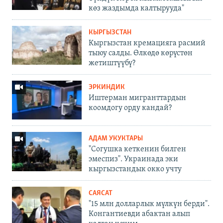
көз жаздымда калтырууда"
КЫРГЫЗСТАН
Кыргызстан кремацияга расмий
тыюу салды. Өлкөдө көрүстөн
жетиштүүбү?
ЭРКИНДИК
Иштерман мигранттардын
коомдогу орду кандай?
АДАМ УКУКТАРЫ
"Согушка кеткенин билген
эмеспиз". Украинада эки
кыргызстандык окко учту
САЯСАТ
"15 млн долларлык мүлкүн берди".
Конгантиевди абактан алып