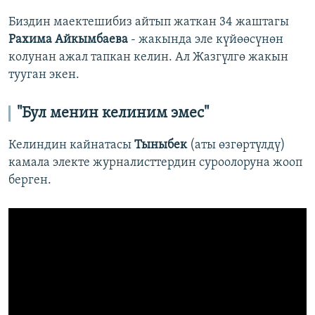
Биздин маектешибиз айтып жаткан 34 жаштагы
Рахима Айкымбаева
-
жакында эле күйөөсүнөн
колунан ажал тапкан келин. Ал Жазгүлгө жакын
тууган экен.
"Бул менин келиним эмес"
Келиндин кайнатасы
Тыныбек
(аты өзгөртүлдү)
камала электе журналисттердин суроолоруна жооп
берген.