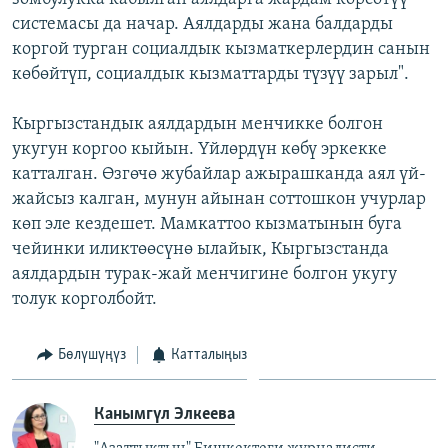
системасы да начар. Аялдарды жана балдарды
коргой турган социалдык кызматкерлердин санын
көбөйтүп, социалдык кызматтарды түзүү зарыл".
Кыргызстандык аялдардын менчикке болгон
укугун коргоо кыйын. Үйлөрдүн көбү эркекке
катталган. Өзгөчө жубайлар ажырашканда аял үй-
жайсыз калган, мунун айынан соттошкон учурлар
көп эле кездешет. Мамкаттоо кызматынын буга
чейинки иликтөөсүнө ылайык, Кыргызстанда
аялдардын турак-жай менчигине болгон укугу
толук корголбойт.
Бөлүшүңүз
Катталыңыз
Канымгүл Элкеева