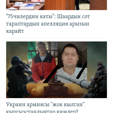
"75чилердин каты": Шаардык сот
тараптардын апелляция арызын
карайт
Украин армиясы "жок кылган"
кыргызстандыктар кимдер?