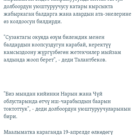
долбоордун уюштуруучусу катары кырсыкта
жабыркаган балдарга жана алардын ата-энелерине
өз колдоосун билдирди.
"Сузактагы окуяда өзүм билемдик менен
балдардын коопсуздугун карабай, керектүү
камсыздоону жүргүзбөгөн жетекчилер мыйзам
алдында жооп берет", - деди Талантбеков.
"Биз мындан кийинки Нарын жана Чүй
облустарында өтчү иш-чарабыздын баарын
токтоттук", - деди долбоордун уюштуруучуларынын
бири.
Маалыматка караганда 19-апрелде өлкөдөгү