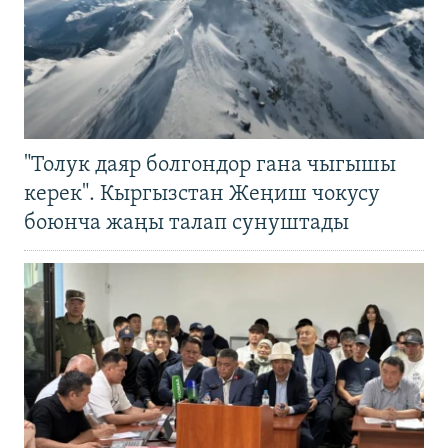
"Толук даяр болгондор гана чыгышы
керек". Кыргызстан Жеңиш чокусу
боюнча жаңы талап сунуштады