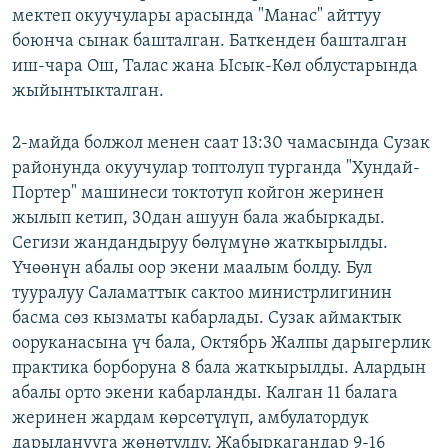
мектеп окуучулары арасында "Манас" айттуу
боюнча сынак башталган. Баткенден башталган
иш-чара Ош, Талас жана Ысык-Көл облустарында
жыйынтыкталган.
2-майда болжол менен саат 13:30 чамасында Сузак
районунда окуучулар топтолуп турганда "Хундай-
Портер" машинеси токтотуп койгон жеринен
жылып кетип, 30дан ашуун бала жабыркады.
Сегизи жандандыруу бөлүмүнө жаткырылды.
Үчөөнүн абалы оор экени маалым болду. Бул
тууралуу Саламаттык сактоо министрлигинин
басма сөз кызматы кабарлады. Сузак аймактык
ооруканасына үч бала, Октябрь Жалпы дарыгерлик
практика борборуна 8 бала жаткырылды. Алардын
абалы орто экени кабарланды. Калган 11 балага
жеринен жардам көрсөтүлүп, амбулатордук
дарыланууга жөнөтүлдү. Жабыркагандар 9-16