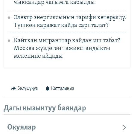
чыккандар чагымга кабылды
Электр энергиясынын тарифи көтөрүлдү.
Түшкөн каражат кайда сарпталат?
Кайткан мигранттар кайдан иш табат?
Москва жүздөгөн тажикстандыкты
мекенине айдады
Бөлүшүңүз
Катталыңыз
Дагы кызыктуу баяндар
Окуялар