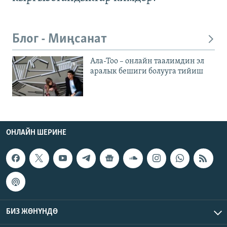
Блог - Миңсанат
Ала-Тоо – онлайн таалимдин эл
аралык бешиги болууга тийиш
ОНЛАЙН ШЕРИНЕ
БИЗ ЖӨНҮНДӨ