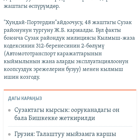
жаштагы өспүрүмдөр.
"Хундай-Портердин"айдоочусу, 48 жаштагы Сузак
районунун тургуну Ж.Б. кармалды. Бул факты
боюнча Сузак райондук милициясы Кылмыш-жаза
кодексинин 312-беренесинин 2-бөлүмү
(Автомототранспорт каражаттарынын
кыймылынын жана аларды эксплуатациялоонун
коопсуздук эрежелерин бузуу) менен кылмыш
ишин козгоду.
ДАГЫ КАРАҢЫЗ
Сузактагы кырсык: ооруканадагы он
бала Бишкекке жеткирилди
Грузия: Талаштуу мыйзамга каршы