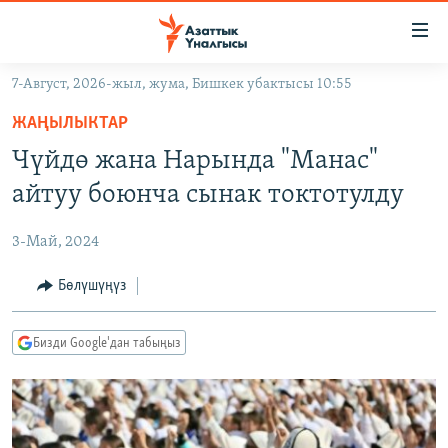
Линктер
Мазмунга
өтүңүз
7-Август, 2026-жыл, жума, Бишкек убактысы 10:55
Навигацияга
ЖАҢЫЛЫКТАР
өтүңүз
ЖАҢЫЛЫКТАР
КЫРГЫЗСТАН
Издөөгө
Чүйдө жана Нарында "Манас"
салыңыз
ДҮЙНӨ
КЫРГЫЗСТАН
айтуу боюнча сынак токтотулду
УКРАИНА
САЯСАТ
ДҮЙНӨ
3-Май, 2024
АТАЙЫН ИЛИКТӨӨ
ЭКОНОМИКА
БОРБОР АЗИЯ
ТВ ПРОГРАММАЛАР
Бөлүшүңүз
МАДАНИЯТ
ПОДКАСТ
БҮГҮН АЗАТТЫКТА
Бизди Google'дан табыңыз
ӨЗГӨЧӨ ПИКИР
ЭКСПЕРТТЕР ТАЛДАЙТ
БИЗ ЖАНА ДҮЙНӨ
Русский
ДАНИСТЕ