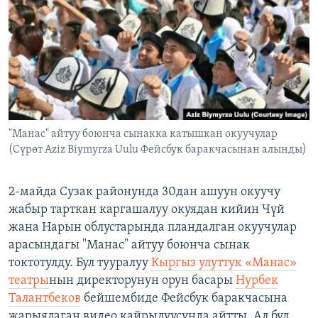
ОНЛАЙН ШЕРИНЕ
ЭЖЕ-СИҢДИЛЕР
АЗАТТЫК+
ЫҢГАЙСЫЗ СУРООЛОР
ЭЕ/АРнун бардык сайттары
"Манас" айтуу боюнча сынакка катышкан окуучулар
(Сүрөт Aziz Biymyrza Uulu Фейсбук баракчасынан алынды)
2-майда Сузак районунда 30дан ашуун окуучу
жабыр тарткан каргашалуу окуядан кийин Чүй
жана Нарын облустарында пландалган окуучулар
арасындагы "Манас" айтуу боюнча сынак
токтотулду. Бул тууралуу
Кыргыз улуттук «Манас»
театры
нын директорунун орун басары
Нурбек
Талантбеков
бейшембиде Фейсбук баракчасына
жарыялаган видео кайрылуусунда айтты. Ал бул