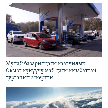
Мунай базарындагы каатчылык:
Өкмөт күйүүчү май дагы кымбаттай
турганын эскертти