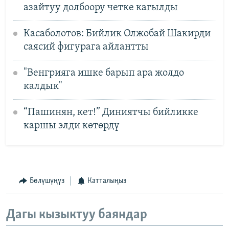
азайтуу долбоору четке кагылды
Касаболотов: Бийлик Олжобай Шакирди
саясий фигурага айлантты
"Венгрияга ишке барып ара жолдо
калдык"
“Пашинян, кет!” Диниятчы бийликке
каршы элди көтөрдү
Бөлүшүңүз
Катталыңыз
Дагы кызыктуу баяндар