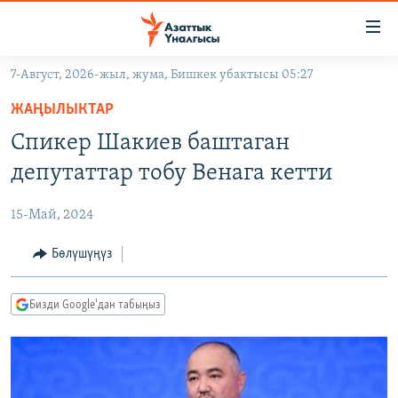
Линктер
Мазмунга
өтүңүз
7-Август, 2026-жыл, жума, Бишкек убактысы 05:27
Навигацияга
ЖАҢЫЛЫКТАР
өтүңүз
ЖАҢЫЛЫКТАР
КЫРГЫЗСТАН
Издөөгө
Спикер Шакиев баштаган
салыңыз
ДҮЙНӨ
КЫРГЫЗСТАН
депутаттар тобу Венага кетти
УКРАИНА
САЯСАТ
ДҮЙНӨ
15-Май, 2024
АТАЙЫН ИЛИКТӨӨ
ЭКОНОМИКА
БОРБОР АЗИЯ
ТВ ПРОГРАММАЛАР
Бөлүшүңүз
МАДАНИЯТ
ПОДКАСТ
БҮГҮН АЗАТТЫКТА
Бизди Google'дан табыңыз
ӨЗГӨЧӨ ПИКИР
ЭКСПЕРТТЕР ТАЛДАЙТ
БИЗ ЖАНА ДҮЙНӨ
Русский
ДАНИСТЕ