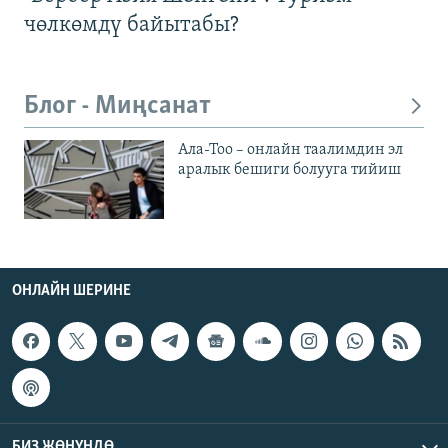
чөлкөмдү байытабы?
Блог - Миңсанат
Ала-Тоо – онлайн таалимдин эл
аралык бешиги болууга тийиш
ОНЛАЙН ШЕРИНЕ
БИЗ ЖӨНҮНДӨ