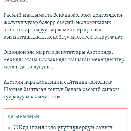
билдирди.
Расмий маалыматта Венада жогорку деңгээлдеги
жолугушуулар болору, саясий-экономикалык
алаканы арттыруу, парламенттер аралык
кызматташтыкты кеңейтүү маселеси талкууланат.
Ошондой эле кыргыз депутаттары Австрияда,
Чехияда жана Словакияда жашаган мекендештер
менен да жолугушат.
Австрия парламентинин сайтында азырынча
Шакиев баштаган топтун Венага расмий сапары
тууралуу маалымат жок.
ДАГЫ КАРАҢЫЗ
ЖКда шайлоодо үгүтчүлөрдүн санын