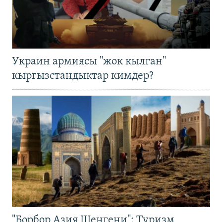
Украин армиясы "жок кылган"
кыргызстандыктар кимдер?
"Борбор Азия Шенгени": Туризм