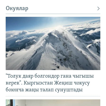
Окуялар
"Толук даяр болгондор гана чыгышы
керек". Кыргызстан Жеңиш чокусу
боюнча жаңы талап сунуштады