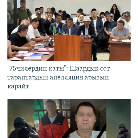
"75чилердин каты": Шаардык сот
тараптардын апелляция арызын
карайт