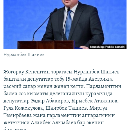
ОНЛАЙН ШЕРИНЕ
ЭЖЕ-СИҢДИЛЕР
АЗАТТЫК+
ЫҢГАЙСЫЗ СУРООЛОР
ЭЕ/АРнун бардык сайттары
Нурланбек Шакиев
Жогорку Кеңештин төрагасы Нурланбек Шакиев
баштаган депутаттар тобу 15-майда Австрияга
расмий сапар менен жөнөп кетти. Парламенттин
басма сөз кызматы делегациянын курамында
депутаттар Элдар Абакиров, Ырысбек Атажанов,
Гуля Кожокулова, Шаирбек Ташиев, Миргүл
Темирбаева жана парламенттин аппаратынын
жетекчиси Алайбек Алымбаев бар экенин