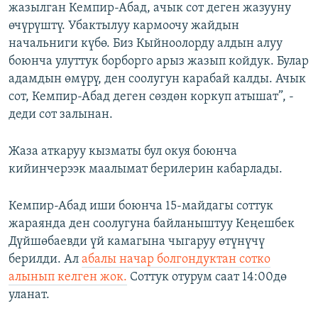
жазылган Кемпир-Абад, ачык сот деген жазууну
өчүрүштү. Убактылуу кармоочу жайдын
начальниги күбө. Биз Кыйноолорду алдын алуу
боюнча улуттук борборго арыз жазып койдук. Булар
адамдын өмүрү, ден соолугун карабай калды. Ачык
сот, Кемпир-Абад деген сөздөн коркуп атышат”, -
деди сот залынан.
Жаза аткаруу кызматы бул окуя боюнча
кийинчерээк маалымат берилерин кабарлады.
Кемпир-Абад иши боюнча 15-майдагы соттук
жараянда ден соолугуна байланыштуу Кеңешбек
Дүйшөбаевди үй камагына чыгаруу өтүнүчү
берилди. Ал
абалы начар болгондуктан сотко
алынып келген жок.
Соттук отурум саат 14:00дө
уланат.