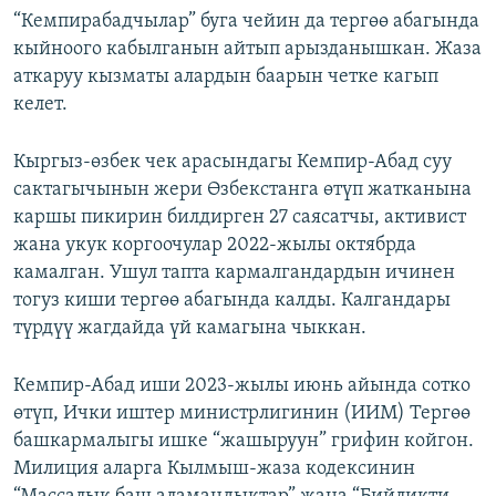
“Кемпирабадчылар” буга чейин да тергөө абагында
кыйноого кабылганын айтып арызданышкан. Жаза
аткаруу кызматы алардын баарын четке кагып
келет.
Кыргыз-өзбек чек арасындагы Кемпир-Абад суу
сактагычынын жери Өзбекстанга өтүп жатканына
каршы пикирин билдирген 27 саясатчы, активист
жана укук коргоочулар 2022-жылы октябрда
камалган. Ушул тапта кармалгандардын ичинен
тогуз киши тергөө абагында калды. Калгандары
түрдүү жагдайда үй камагына чыккан.
Кемпир-Абад иши 2023-жылы июнь айында сотко
өтүп, Ички иштер министрлигинин (ИИМ) Тергөө
башкармалыгы ишке “жашыруун” грифин койгон.
Милиция аларга Кылмыш-жаза кодексинин