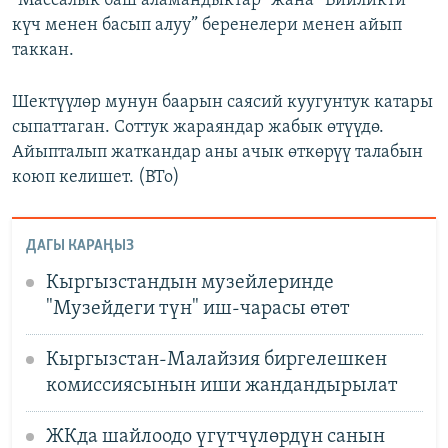
“Массалык баш аламандыктар” жана “Бийликти
күч менен басып алуу” беренелери менен айып
таккан.
Шектүүлөр мунун баарын саясий куугунтук катары
сыпаттаган. Соттук жараяндар жабык өтүүдө.
Айыпталып жаткандар аны ачык өткөрүү талабын
коюп келишет. (BTo)
ДАГЫ КАРАҢЫЗ
Кыргызстандын музейлеринде
"Музейдеги түн" иш-чарасы өтөт
Кыргызстан-Малайзия биргелешкен
комиссиясынын иши жандандырылат
ЖКда шайлоодо үгүтчүлөрдүн санын