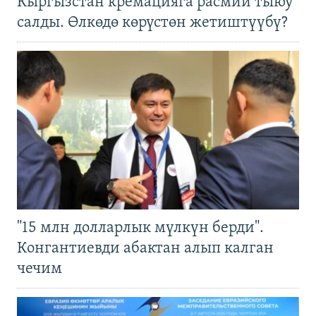
Кыргызстан кремацияга расмий тыюу
салды. Өлкөдө көрүстөн жетиштүүбү?
"15 млн долларлык мүлкүн берди".
Конгантиевди абактан алып калган
чечим