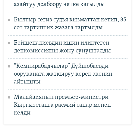
азайтуу долбоору четке кагылды
Былтыр сегиз судья кызматтан кетип, 35
сот тартиптик жазага тартылды
Бейшеналиевдин ишин иликтеген
депкомиссияны жоюу сунушталды
“Кемпирабадчылар” Дүйшөбаевди
ооруканага жаткыруу керек экенин
айтышты
Малайзиянын премьер-министри
Кыргызстанга расмий сапар менен
келди