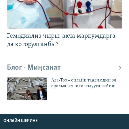
Гемодиализ чыры: акча маркумдарга
да которулганбы?
Блог - Миңсанат
Ала-Тоо – онлайн таалимдин эл
аралык бешиги болууга тийиш
ОНЛАЙН ШЕРИНЕ