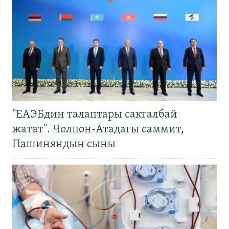
"ЕАЭБдин талаптары сакталбай
жатат". Чолпон-Атадагы саммит,
Пашиняндын сыны