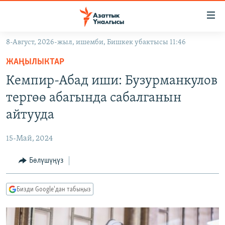
Линктер
Мазмунга
өтүңүз
8-Август, 2026-жыл, ишемби, Бишкек убактысы 11:46
Навигацияга
ЖАҢЫЛЫКТАР
өтүңүз
ЖАҢЫЛЫКТАР
КЫРГЫЗСТАН
Издөөгө
Кемпир-Абад иши: Бузурманкулов
салыңыз
ДҮЙНӨ
КЫРГЫЗСТАН
тергөө абагында сабалганын
УКРАИНА
САЯСАТ
ДҮЙНӨ
айтууда
АТАЙЫН ИЛИКТӨӨ
ЭКОНОМИКА
БОРБОР АЗИЯ
15-Май, 2024
ТВ ПРОГРАММАЛАР
МАДАНИЯТ
Бөлүшүңүз
ПОДКАСТ
БҮГҮН АЗАТТЫКТА
ӨЗГӨЧӨ ПИКИР
ЭКСПЕРТТЕР ТАЛДАЙТ
Бизди Google'дан табыңыз
БИЗ ЖАНА ДҮЙНӨ
Русский
ДАНИСТЕ