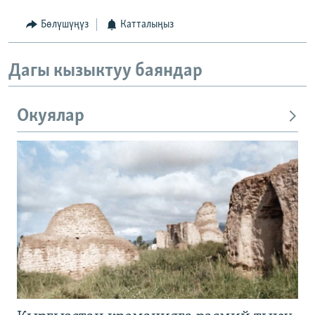
Бөлүшүңүз
Катталыңыз
Дагы кызыктуу баяндар
Окуялар