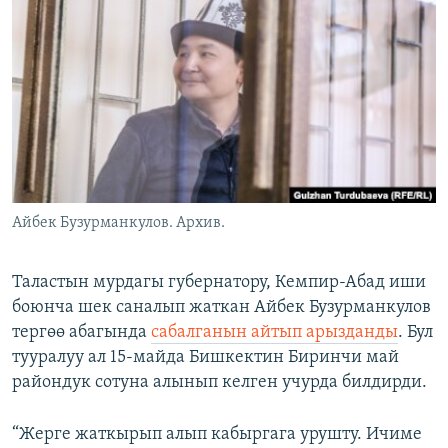
ОНЛАЙН ШЕРИНЕ
ЭЖЕ-СИҢДИЛЕР
АЗАТТЫК+
ЫҢГАЙСЫЗ СУРООЛОР
ЭЕ/АРнун бардык сайттары
Айбек Бузурманкулов. Архив.
Таластын мурдагы губернатору, Кемпир-Абад иши
боюнча шек саналып жаткан Айбек Бузурманкулов
тергөө абагында
сабалганын айтып арызданды
. Бул
тууралуу ал 15-майда Бишкектин Биринчи май
райондук сотуна алынып келген учурда билдирди.
“Жерге жаткырып алып кабыргага урушту. Ичиме