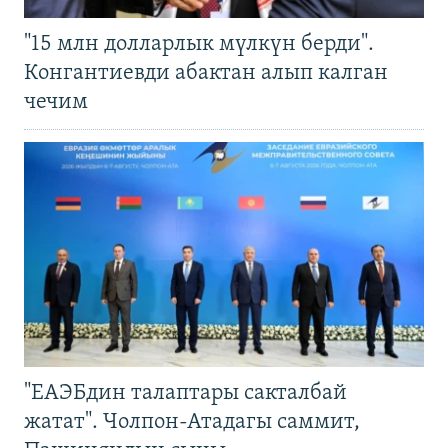
"15 млн долларлык мүлкүн берди".
Конгантиевди абактан алып калган
чечим
"ЕАЭБдин талаптары сакталбай
жатат". Чолпон-Атадагы саммит,