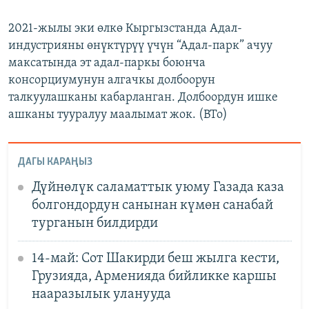
2021-жылы эки өлкө Кыргызстанда Адал-
индустрияны өнүктүрүү үчүн “Адал-парк” ачуу
максатында эт адал-паркы боюнча
консорциумунун алгачкы долбоорун
талкуулашканы кабарланган. Долбоордун ишке
ашканы тууралуу маалымат жок. (BTo)
ДАГЫ КАРАҢЫЗ
Дүйнөлүк саламаттык уюму Газада каза
болгондордун санынан күмөн санабай
турганын билдирди
14-май: Сот Шакирди беш жылга кести,
Грузияда, Арменияда бийликке каршы
нааразылык уланууда