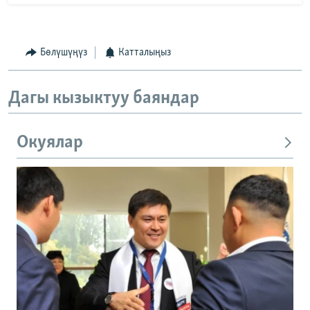
Бөлүшүңүз
Катталыңыз
Дагы кызыктуу баяндар
Окуялар