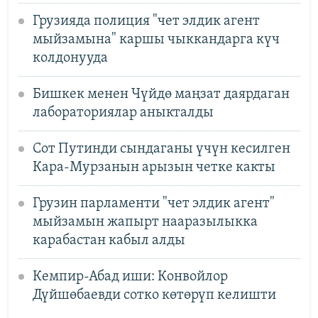
Грузияда полиция "чет элдик агент
мыйзамына" каршы чыккандарга күч
колдонууда
Бишкек менен Чүйдө маңзат даярдаган
лабораториялар аныкталды
Сот Путинди сындаганы үчүн кесилген
Кара-Мурзанын арызын четке какты
Грузин парламенти "чет элдик агент"
мыйзамын жапырт нааразылыкка
карабастан кабыл алды
Кемпир-Абад иши: Конвойлор
Дүйшөбаевди сотко көтөрүп келишти