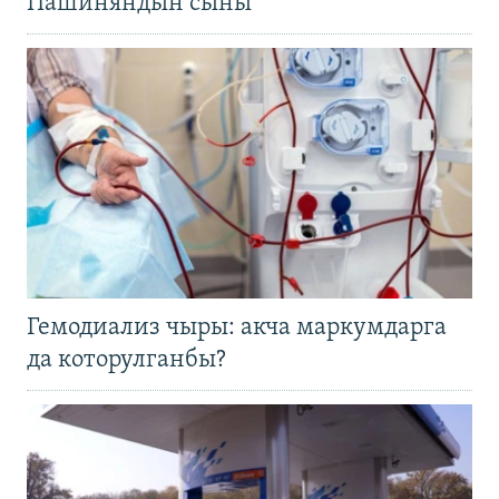
Пашиняндын сыны
Гемодиализ чыры: акча маркумдарга
да которулганбы?