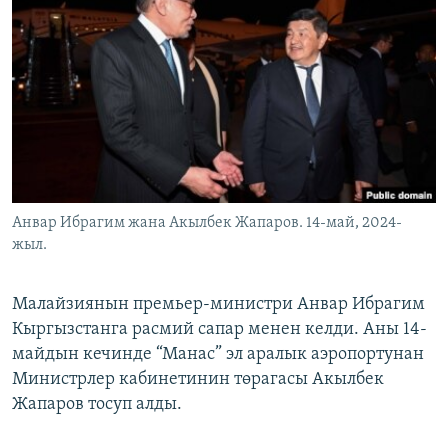
ОНЛАЙН ШЕРИНЕ
ЭЖЕ-СИҢДИЛЕР
АЗАТТЫК+
ЫҢГАЙСЫЗ СУРООЛОР
ЭЕ/АРнун бардык сайттары
Анвар Ибрагим жана Акылбек Жапаров. 14-май, 2024-
жыл.
Малайзиянын премьер-министри Анвар Ибрагим
Кыргызстанга расмий сапар менен келди. Аны 14-
майдын кечинде “Манас” эл аралык аэропортунан
Министрлер кабинетинин төрагасы Акылбек
Жапаров тосуп алды.