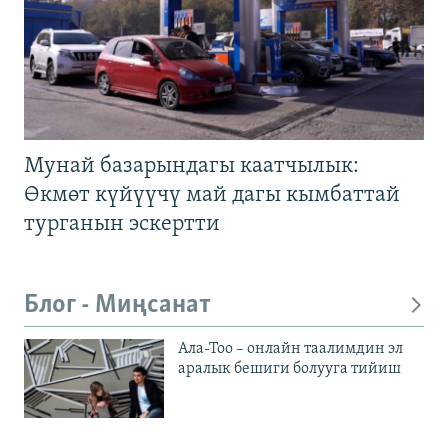
Мунай базарындагы каатчылык:
Өкмөт күйүүчү май дагы кымбаттай
турганын эскертти
Блог - Миңсанат
Ала-Тоо – онлайн таалимдин эл
аралык бешиги болууга тийиш