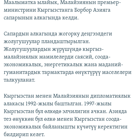
Маалыматка ылайык, Малайзиянын премьер-
министрини Кыргызстанга Борбор Азияга
сапарынын алкагында келди.
Сапардын алкагында жогорку деңгээлдеги
жолугушуулар пландаштырылган.
Жолугушуулардын жүрүшүндө кыргыз-
малайзиялык мамилелерди саясий, соода-
экономикалык, энергетикалык жана маданий-
гуманитардык тармактарда өнүктүрүү маселелери
талкууланат.
Кыргызстан менен Малайзиянын дипломатиялык
алакасы 1992-жылы башталган. 1997-жылы
Кыргызстан бул өлкөдө элчилигин ачкан. Азияда
тез өнүккөн бул өлкө менен Кыргызстан соода-
экономикалык байланышты күчөтүү керектигин
билдирип келет.