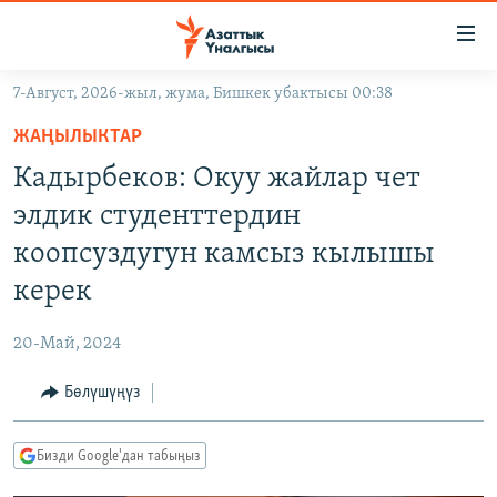
Линктер
Мазмунга
өтүңүз
7-Август, 2026-жыл, жума, Бишкек убактысы 00:38
Навигацияга
ЖАҢЫЛЫКТАР
өтүңүз
ЖАҢЫЛЫКТАР
КЫРГЫЗСТАН
Издөөгө
Кадырбеков: Окуу жайлар чет
салыңыз
ДҮЙНӨ
КЫРГЫЗСТАН
элдик студенттердин
УКРАИНА
САЯСАТ
ДҮЙНӨ
коопсуздугун камсыз кылышы
АТАЙЫН ИЛИКТӨӨ
ЭКОНОМИКА
БОРБОР АЗИЯ
керек
ТВ ПРОГРАММАЛАР
МАДАНИЯТ
20-Май, 2024
ПОДКАСТ
БҮГҮН АЗАТТЫКТА
Бөлүшүңүз
ӨЗГӨЧӨ ПИКИР
ЭКСПЕРТТЕР ТАЛДАЙТ
БИЗ ЖАНА ДҮЙНӨ
Русский
Бизди Google'дан табыңыз
ДАНИСТЕ