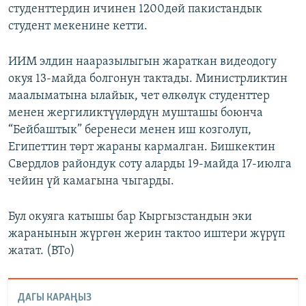
студенттердин ичинен 1200дөй пакистандык
студент мекенине кетти.
ИИМ элдин нааразылыгын жараткан видеодогу
окуя 13-майда болгонун тактады. Министрликтин
маалыматына ылайык, чет өлкөлүк студенттер
менен жергиликтүүлөрдүн мушташы боюнча
“Бейбаштык” беренеси менен иш козголуп,
Египеттин төрт жараны кармалган. Бишкектин
Свердлов райондук соту аларды 19-майда 17-июлга
чейин үй камагына чыгарды.
Бул окуяга катышы бар Кыргызстандын эки
жаранынын жүргөн жерин тактоо иштери жүрүп
жатат. (BTo)
ДАГЫ КАРАҢЫЗ