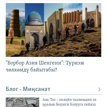
"Борбор Азия Шенгени": Туризм
чөлкөмдү байытабы?
Блог - Миңсанат
Ала-Тоо – онлайн таалимдин эл
аралык бешиги болууга тийиш