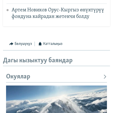
Артем Новиков Орус-Кыргыз өнүктүрүү
фондуна кайрадан жетекчи болду
Бөлүшүңүз
Катталыңыз
Дагы кызыктуу баяндар
Окуялар