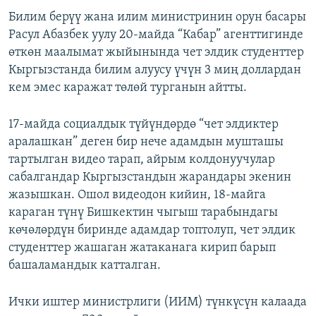
Билим берүү жана илим министринин орун басары
Расул Абазбек уулу 20-майда “Кабар” агенттигинде
өткөн маалымат жыйынында чет элдик студенттер
Кыргызстанда билим алуусу үчүн 3 миң доллардан
кем эмес каражат төлөй турганын айтты.
17-майда социалдык түйүндөрдө “чет элдиктер
аралашкан” деген бир нече адамдын мушташы
тартылган видео тарап, айрым колдонуучулар
сабалгандар Кыргызстандын жарандары экенин
жазышкан. Ошол видеодон кийин, 18-майга
караган түнү Бишкектин чыгыш тарабындагы
көчөлөрдүн биринде адамдар топтолуп, чет элдик
студенттер жашаган жатаканага кирип барып
башаламандык катталган.
Ички иштер министрлиги (ИИМ) түнкүсүн калаада