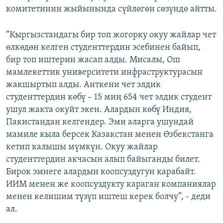
комитетинин жыйынында сүйлөгөн сөзүндө айтты.
“Кыргызстандагы бир топ жогорку окуу жайлар чет
өлкөдөн келген студенттердин эсебинен байып,
бир топ иштерин жасап алды. Мисалы, Ош
мамлекеттик университети инфраструктурасын
жакшыртып алды. Анткени чет элдик
студенттердин көбү – 15 миң 654 чет элдик студент
ушул жакта окуйт экен. Алардын көбү Индия,
Пакистандан келгендер. Эми аларга ушундай
мамиле кыла берсек Казакстан менен Өзбекстанга
кетип калышы мүмкүн. Окуу жайлар
студенттердин акчасын алып байыганды билет.
Бирок эмнеге алардын коопсуздугун карабайт.
ИИМ менен же коопсуздукту караган компаниялар
менен келишим түзүп иштеш керек болчу”, - деди
ал.