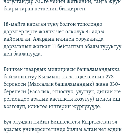
чогулгандар 700гө чейин жеткенин, таңга жуук
баары тарап кеткенин билдирген.
18-майга караган түнү болгон тополоңдо
дарыгерлерге жалпы чет өлкөлүк 41 адам
кайрылган. Алардын ичинен ооруканада
дарыланып жаткан 11 бейтаптын абалы туруктуу
деп бааланууда.
Бишкек шаардык милициясы башаламандыкка
байланыштуу Кылмыш-жаза кодексинин 278-
беренеси (Массалык башаламандык) жана 330-
беренеси (Расалык, этностук, улуттук, диний же
региондор аралык кастыкты козутуу) менен иш
козголуп, иликтөө иштерин жүргүзүүдө.
Бул окуядан кийин Бишкектеги Кыргызстан эл
аралык университетинде билим алган чет элдик