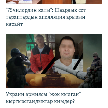
"75чилердин каты": Шаардык сот
тараптардын апелляция арызын
карайт
Украин армиясы "жок кылган"
кыргызстандыктар кимдер?