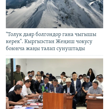
"Толук даяр болгондор гана чыгышы
керек". Кыргызстан Жеңиш чокусу
боюнча жаңы талап сунуштады