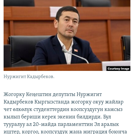
ОНЛАЙН ШЕРИНЕ
ЭЖЕ-СИҢДИЛЕР
АЗАТТЫК+
ЫҢГАЙСЫЗ СУРООЛОР
ЭЕ/АРнун бардык сайттары
Нуржигит Кадырбеков.
Жогорку Кеңештин депутаты Нуржигит
Кадырбеков Кыргызстанда жогорку окуу жайлар
чет өлкөлүк студенттердин коопсуздугун камсыз
кылып бериши керек экенин билдирди. Бул
тууралуу ал 20-майда парламенттин Эл аралык
иштер, коргоо, коопсуздук жана миграция боюнча