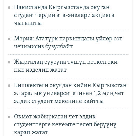
Пакистанда Кыргызстанда окуган
студенттердин ата-энелери акцияга
чыгышты
Мэрия: Ататүрк паркындагы үйлөр сот
чечимисиз бузулбайт
Жыргалаң суусуна түшүп кеткен эки
кыз изделип жатат
Бишкектеги окуядан кийин Кыргызстан
эл аралык университетинен 1,2 миң чет
элдик студент мекенине кайтты
Өкмөт жабыркаган чет элдик
студенттерге кенемте төлөп берүүнү
карап жатат